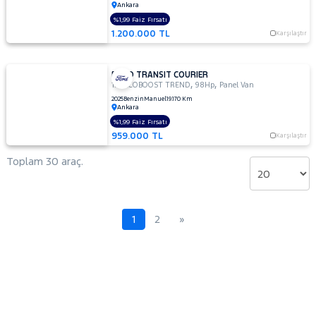
Ankara
%1,99 Faiz Fırsatı
1.200.000 TL
Karşılaştır
FORD TRANSIT COURIER
,
,
1.0 ECOBOOST TREND
98Hp
Panel Van
2025
Benzin
Manuel
19.170 Km
Ankara
%1,99 Faiz Fırsatı
959.000 TL
Karşılaştır
Toplam 30 araç.
1
2
»