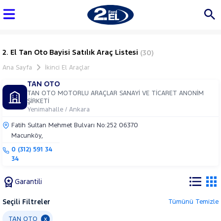
2. El Tan Oto Bayisi Satılık Araç Listesi
(30)
Ana Sayfa
İkinci El Araçlar
TAN OTO
TAN OTO MOTORLU ARAÇLAR SANAYİ VE TİCARET ANONİM
ŞİRKETİ
Yenimahalle / Ankara
Fatih Sultan Mehmet Bulvarı No:252 06370
Macunköy,
0 (312) 591 34
34
Garantili
Seçili Filtreler
Tümünü Temizle
Marka
TAN OTO
x