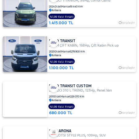
1.5 TDCI TİTANİUM
98Hp
Combi Camlı
2024
Dizel
Manuel
9.440 Km
Ankara
%1,99 Faiz Fırsatı
1.415.000 TL
Karşılaştır
FORD TRANSIT
,
,
350 M ÇİFT KABİN
168Hp
Çift Kabin Pick up
2020
Dizel
Manuel
278.900 Km
Ankara
%1,99 Faiz Fırsatı
1.100.000 TL
Karşılaştır
FORD TRANSIT CUSTOM
,
,
2.2 TDCI 310 L TREND
123Hp
Panel Van
2015
Dizel
Manuel
229.070 Km
Ankara
%1,99 Faiz Fırsatı
680.000 TL
Karşılaştır
SEAT ARONA
,
,
1.0 ECOTSI STYLE PLUS
109Hp
SUV