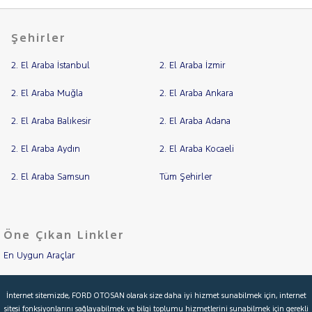
Şehirler
2. El Araba İstanbul
2. El Araba İzmir
2. El Araba Muğla
2. El Araba Ankara
2. El Araba Balıkesir
2. El Araba Adana
2. El Araba Aydın
2. El Araba Kocaeli
2. El Araba Samsun
Tüm Şehirler
Öne Çıkan Linkler
En Uygun Araçlar
Aracımı Değerle
İnternet sitemizde, FORD OTOSAN olarak size daha iyi hizmet sunabilmek için, internet
sitesi fonksiyonlarını sağlayabilmek ve bilgi toplumu hizmetlerini sunabilmek için gerekli
İkinci El Garanti