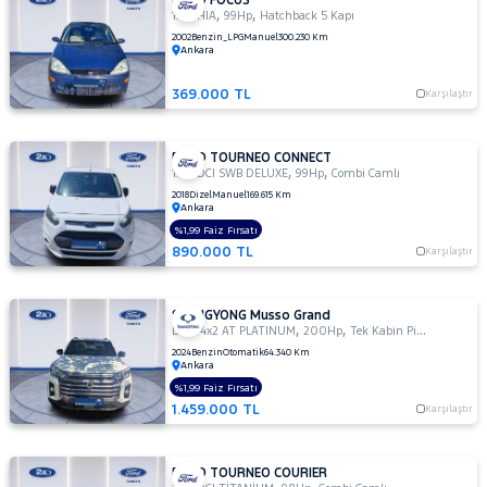
FORD FOCUS
,
,
1.6 GHIA
99Hp
Hatchback 5 Kapı
2002
Benzin_LPG
Manuel
300.230 Km
Ankara
369.000 TL
Karşılaştır
FORD TOURNEO CONNECT
,
,
1.5 TDCI SWB DELUXE
99Hp
Combi Camlı
2018
Dizel
Manuel
169.615 Km
Ankara
%1,99 Faiz Fırsatı
890.000 TL
Karşılaştır
SSANGYONG Musso Grand
,
,
D2.2 4x2 AT PLATINUM
200Hp
Tek Kabin Pick Up
2024
Benzin
Otomatik
64.340 Km
Ankara
%1,99 Faiz Fırsatı
1.459.000 TL
Karşılaştır
FORD TOURNEO COURIER
,
,