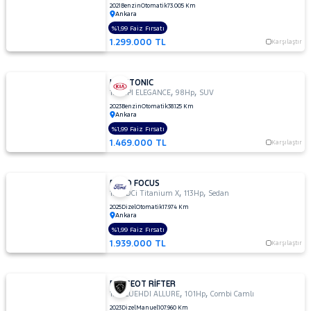
2021
Benzin
Otomatik
73.005 Km
Ankara
%1,99 Faiz Fırsatı
1.299.000 TL
Karşılaştır
KIA STONIC
,
,
1.4 MPI ELEGANCE
98Hp
SUV
2023
Benzin
Otomatik
38.125 Km
Ankara
%1,99 Faiz Fırsatı
1.469.000 TL
Karşılaştır
FORD FOCUS
,
,
1.5 TDCi Titanium X
113Hp
Sedan
2025
Dizel
Otomatik
17.974 Km
Ankara
%1,99 Faiz Fırsatı
1.939.000 TL
Karşılaştır
PEUGEOT RİFTER
,
,
1.5 BLUEHDI ALLURE
101Hp
Combi Camlı
2023
Dizel
Manuel
107.960 Km