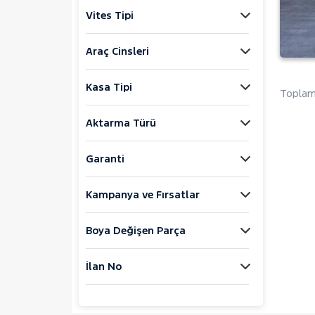
FIAT
Vites Tipi
FORD
Foton
Araç Cinsleri
HONDA
Kasa Tipi
HYUNDAI
Toplam 
ISUZU
Aktarma Türü
Iveco
Jaecoo
Garanti
JEEP
KIA
Kampanya ve Fırsatlar
LANCIA
Boya Değişen Parça
MAN
MERCEDES-BENZ
İlan No
MINI
MITSUBISHI