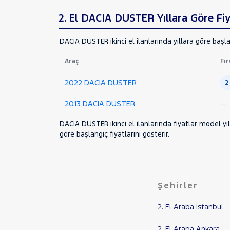
MOTORSIKLET
2. El DACIA DUSTER Yıllara Göre Fiy
NISSAN
OPEL
DACIA DUSTER ikinci el ilanlarında yıllara göre başla
PEUGEOT
Araç
Fır
RENAULT
SEAT
2022 DACIA DUSTER
2
SKODA
2013 DACIA DUSTER
—
SSANGYONG
DACIA DUSTER ikinci el ilanlarında fiyatlar model yıl
SUBARU
göre başlangıç fiyatlarını gösterir.
TESLA
TOYOTA
TRAKTÖR
Şehirler
VOLKSWAGEN
VOLVO
2. El Araba İstanbul
2. El Araba Ankara