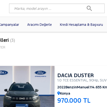
Kampanyalar
Aracımı Değerle
Kredi Hesaplama & Başvuru
6)
FIAT
(103)
RENAULT
(82)
lleri
(3)
AGEN
(63)
OPEL
(55)
PEUGEOT
(40)
TER
N
(20)
DACIA
(17)
TOYOTA
(13)
e
I
(13)
VOLVO
(12)
KIA
(11)
10)
SKODA
(10)
AUDI
(10)
DACIA DUSTER
1.0 TCE ESSENTIAL
,
90Hp
,
SUV
2022
Benzin
Manuel
114.655 K
Konya
970.000 TL