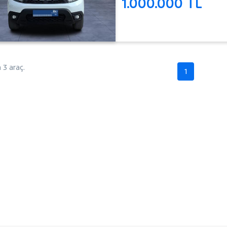
1.000.000 TL
3 araç.
1