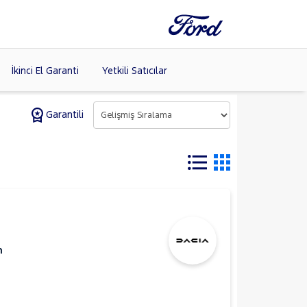
İkinci El Garanti
Yetkili Satıcılar
Garantili
Tüm Markaları
Listele >
m