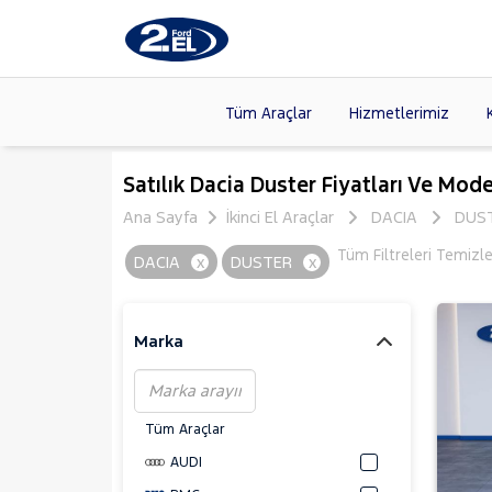
Tüm Araçlar
Hizmetlerimiz
Markalar
>
FORD
(87
Satılık Dacia Duster Fiyatları Ve Mode
VOLKSW
Ana Sayfa
İkinci El Araçlar
DACIA
DUS
Modeller
>
CITROE
Tüm Filtreleri Temizl
DACIA
x
DUSTER
x
Kasalar
>
HYUNDA
NISSAN
(
Marka
Tüm Araçlar
AUDI