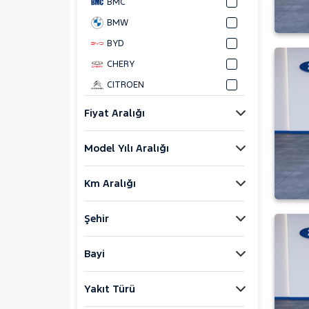
BMC
BMW
BYD
CHERY
CITROEN
CUPRA
Fiyat Aralığı
DACIA
Model Yılı Aralığı
DOKKER
DUSTER
Km Aralığı
1.0 TCE ESSENTIAL
1.5 DCI 4X2 AMBIANCE
Şehir
LOGAN
SANDERO
Bayi
SANDERO STEPWAY
Yakıt Türü
DAIHATSU