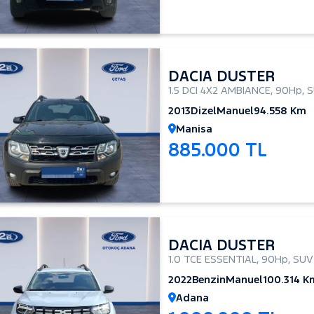
DACIA DUSTER
1.5 DCI 4X2 AMBIANCE
,
90Hp
,
S
2013
Dizel
Manuel
94.558 Km
Manisa
885.000 TL
DACIA DUSTER
1.0 TCE ESSENTIAL
,
90Hp
,
SUV
2022
Benzin
Manuel
100.314 K
Adana