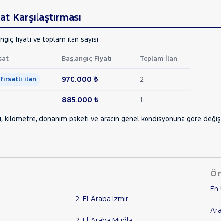
at Karşılaştırması
ngıç fiyatı ve toplam ilan sayısı
sat
Başlangıç Fiyatı
Toplam İlan
970.000 ₺
2
 fırsatlı ilan
885.000 ₺
1
ı, kilometre, donanım paketi ve aracın genel kondisyonuna göre değişebi
Ön
En 
2. El Araba İzmir
Ara
2. El Araba Muğla