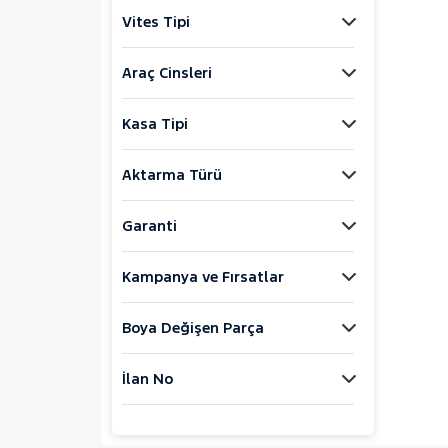
ISUZU
Vites Tipi
Iveco
Jaecoo
Araç Cinsleri
JEEP
Kasa Tipi
KIA
LANCIA
Aktarma Türü
MAN
MERCEDES-BENZ
Garanti
MINI
MITSUBISHI
Kampanya ve Fırsatlar
MOTORSIKLET
Boya Değişen Parça
NISSAN
OPEL
İlan No
PEUGEOT
RENAULT