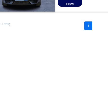
Fırsatı
1 araç.
1