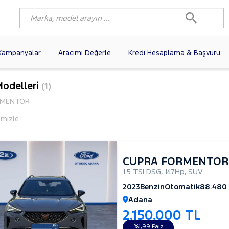
Kampanyalar
Aracımı Değerle
Kredi Hesaplama & Başvuru
6)
FIAT
(103)
RENAULT
(82)
Modelleri
(1)
AGEN
(63)
OPEL
(55)
PEUGEOT
(40)
MENTOR
N
(20)
DACIA
(17)
TOYOTA
(13)
emizle
I
(13)
VOLVO
(12)
KIA
(11)
10)
SKODA
(10)
AUDI
(10)
CUPRA FORMENTOR
1.5 TSI DSG
,
147Hp
,
SUV
2023
Benzin
Otomatik
88.480
Adana
2.150.000 TL
%1,99 Faiz