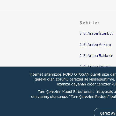
SEAT
SKODA
SSANGYONG
Şehirler
SUBARU
TESLA
2. El Araba İstanbul
TOYOTA
2. El Araba Ankara
TRAKTÖR
2. El Araba Balıkesir
VOLKSWAGEN
VOLVO
2. El Araba Kocaeli
İnternet sitemizde, FORD OTOSAN olarak size daha i
2. El Araba Samsun
gerekli olan zorunlu çerezler ile kişiselleştirme
rızanıza dayanan diğer çerezler kull
Tüm Çerezleri Kabul Et butonuna tıklayarak, aç
onaylamış olursunuz. “Tüm Çerezleri Reddet” buton
© 2026 Ford Türkiye
Ford Kurumsa
Çerez Aya