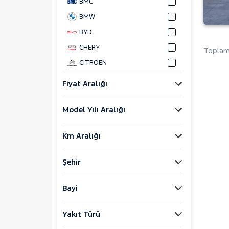
BMC
BMW
BYD
CHERY
Toplam 
CITROEN
CUPRA
Fiyat Aralığı
FORMENTOR
1.5 TSI DSG
Model Yılı Aralığı
DACIA
Km Aralığı
DAIHATSU
FIAT
Şehir
FORD
Foton
Bayi
HONDA
Yakıt Türü
HYUNDAI