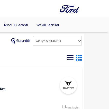
İkinci El Garanti
Yetkili Satıcılar
Garantili
Tüm Markaları
Listele >
 Km
Karşılaştır