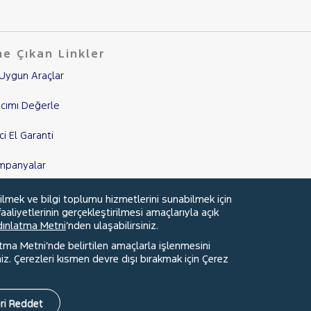
e Çıkan Linkler
Uygun Araçlar
cımı Değerle
nci El Garanti
mpanyalar
edi Hesaplama & Başvuru
ilmek ve bilgi toplumu hizmetlerini sunabilmek için
aaliyetlerinin gerçekleştirilmesi amaçlarıyla açık
ydınlatma Metni
’nden ulaşabilirsiniz.
atma Metni’nde belirtilen amaçlarla işlenmesini
z. Çerezleri kısmen devre dışı bırakmak için Çerez
Faydalı Bağlantılar
Çerez Tercihleri
ri Reddet