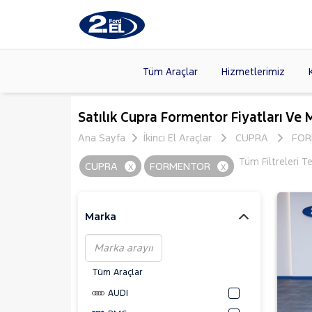
Tüm Araçlar
Hizmetlerimiz
Markalar
>
FORD
(87
Satılık Cupra Formentor Fiyatları Ve 
VOLKSW
Ana Sayfa
İkinci El Araçlar
CUPRA
FOR
Modeller
>
CITROE
Tüm Filtreleri T
CUPRA
x
FORMENTOR
x
Kasalar
>
HYUNDA
NISSAN
(
Marka
Tüm Araçlar
AUDI