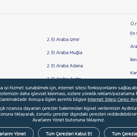
Ön
En 
2. El Araba İzmir
Ara
2. El Araba Muğla
İki
2. El Araba Adana
Ka
2. El Araba Aydın
Kr
yi hizmet sunabilmek için, internet sitesi fonksiyonlarını sağlayab
Tüm Şehirler
, sitemizin daha işlevsel kılınması, sizlere yönelik reklam/pazarlama f
anılmaktadır. Konuya ilişkin ayrıntılı bilgiye
İnternet Sitesi Çerez A
ık rızanıza dayanan çerezler bakımından kişisel verilerinizin Aydınl
una tıklayarak, zorunlu çerezler dışındaki çerezleri reddedebilirsini
l
Hakkımızda
Şartlar & Kişisel Verilerin Korunması
S.S.S.
Ayarlarını Yönet butonuna tıklayınız.
rlarını Yönet
Tüm Çerezleri Kabul Et
Tüm Çerezle