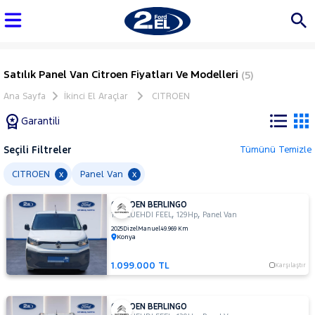
Satılık Panel Van Citroen Fiyatları Ve Modelleri
(5)
Ana Sayfa
İkinci El Araçlar
CITROEN
Garantili
Seçili Filtreler
Tümünü Temizle
Marka
CITROEN
Panel Van
x
x
CITROEN BERLINGO
Tüm
,
,
1.5 BLUEHDI FEEL
129Hp
Panel Van
Araçlar
2025
Dizel
Manuel
49.969 Km
Konya
AUDI
BMC
1.099.000 TL
Karşılaştır
BMW
BYD
CITROEN BERLINGO