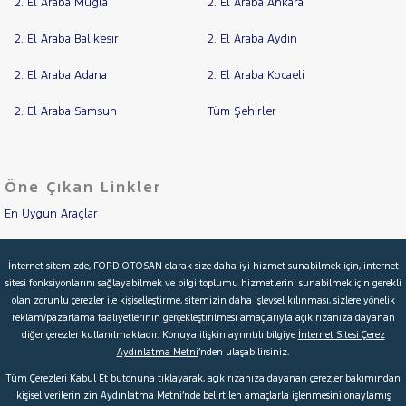
2. El Araba Muğla
2. El Araba Ankara
OPEL
RAMA
2. El Araba Balıkesir
2. El Araba Aydın
PEUGEOT
YAP
RENAULT
2. El Araba Adana
2. El Araba Kocaeli
SEAT
2. El Araba Samsun
Tüm Şehirler
SKODA
SSANGYONG
SUBARU
Öne Çıkan Linkler
TESLA
En Uygun Araçlar
TOYOTA
Aracımı Değerle
TRAKTÖR
İnternet sitemizde, FORD OTOSAN olarak size daha iyi hizmet sunabilmek için, internet
sitesi fonksiyonlarını sağlayabilmek ve bilgi toplumu hizmetlerini sunabilmek için gerekli
İkinci El Garanti
VOLKSWAGEN
olan zorunlu çerezler ile kişiselleştirme, sitemizin daha işlevsel kılınması, sizlere yönelik
VOLVO
reklam/pazarlama faaliyetlerinin gerçekleştirilmesi amaçlarıyla açık rızanıza dayanan
Kampanyalar
diğer çerezler kullanılmaktadır. Konuya ilişkin ayrıntılı bilgiye
İnternet Sitesi Çerez
Aydınlatma Metni
’nden ulaşabilirsiniz.
Kredi Hesaplama & Başvuru
Tüm Çerezleri Kabul Et butonuna tıklayarak, açık rızanıza dayanan çerezler bakımından
kişisel verilerinizin Aydınlatma Metni’nde belirtilen amaçlarla işlenmesini onaylamış