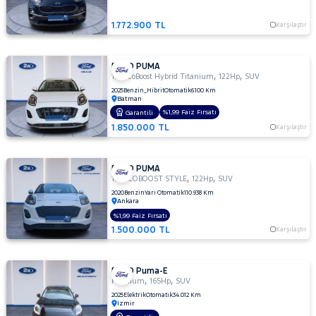
1.772.900 TL
Karşılaştır
FORD PUMA
,
,
1.0 EcoBoost Hybrid Titanium
122Hp
SUV
2025
Benzin_Hibrit
Otomatik
6.100 Km
Batman
%1,99 Faiz Fırsatı
Garantili
1.850.000 TL
Karşılaştır
FORD PUMA
,
,
1.0 ECOBOOST STYLE
122Hp
SUV
2020
Benzin
Yarı Otomatik
110.938 Km
Ankara
%1,99 Faiz Fırsatı
1.500.000 TL
Karşılaştır
FORD Puma-E
,
,
Premium
165Hp
SUV
2025
Elektrik
Otomatik
34.012 Km
İzmir