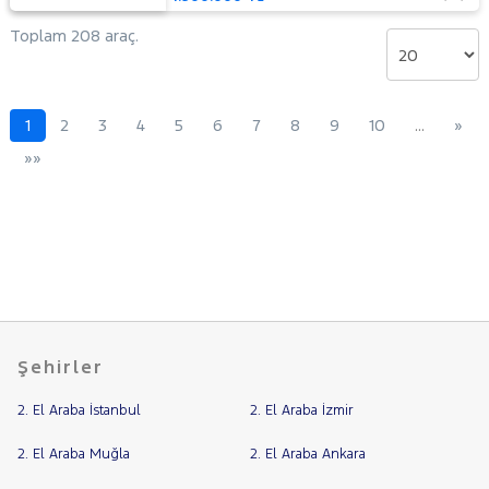
Toplam 208 araç.
1
2
3
4
5
6
7
8
9
10
…
»
»»
Şehirler
2. El Araba İstanbul
2. El Araba İzmir
2. El Araba Muğla
2. El Araba Ankara