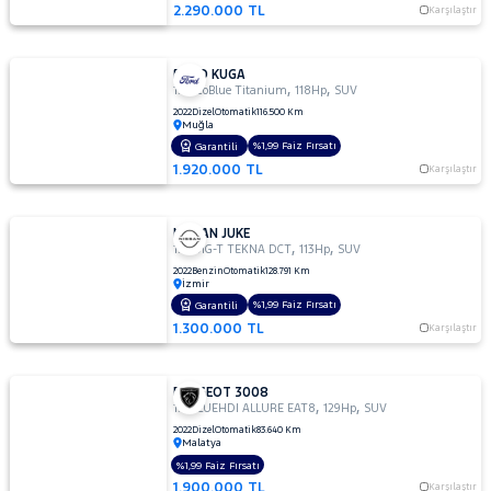
2.290.000 TL
Karşılaştır
FORD KUGA
,
,
1.5 EcoBlue Titanium
118Hp
SUV
2022
Dizel
Otomatik
116.500 Km
Muğla
%1,99 Faiz Fırsatı
Garantili
1.920.000 TL
Karşılaştır
NISSAN JUKE
,
,
1.0 DIG-T TEKNA DCT
113Hp
SUV
2022
Benzin
Otomatik
128.791 Km
İzmir
%1,99 Faiz Fırsatı
Garantili
1.300.000 TL
Karşılaştır
PEUGEOT 3008
,
,
1.5 BLUEHDI ALLURE EAT8
129Hp
SUV
2022
Dizel
Otomatik
83.640 Km
Malatya
%1,99 Faiz Fırsatı
1.900.000 TL
Karşılaştır