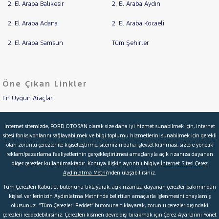
2. El Araba Balıkesir
2. El Araba Aydın
2. El Araba Adana
2. El Araba Kocaeli
2. El Araba Samsun
Tüm Şehirler
Öne Çıkan Linkler
En Uygun Araçlar
Aracımı Değerle
İnternet sitemizde, FORD OTOSAN olarak size daha iyi hizmet sunabilmek için, internet
sitesi fonksiyonlarını sağlayabilmek ve bilgi toplumu hizmetlerini sunabilmek için gerekli
İkinci El Garanti
olan zorunlu çerezler ile kişiselleştirme, sitemizin daha işlevsel kılınması, sizlere yönelik
reklam/pazarlama faaliyetlerinin gerçekleştirilmesi amaçlarıyla açık rızanıza dayanan
Kampanyalar
diğer çerezler kullanılmaktadır. Konuya ilişkin ayrıntılı bilgiye
İnternet Sitesi Çerez
Aydınlatma Metni
’nden ulaşabilirsiniz.
Kredi Hesaplama & Başvuru
Tüm Çerezleri Kabul Et butonuna tıklayarak, açık rızanıza dayanan çerezler bakımından
kişisel verilerinizin Aydınlatma Metni’nde belirtilen amaçlarla işlenmesini onaylamış
olursunuz. “Tüm Çerezleri Reddet” butonuna tıklayarak, zorunlu çerezler dışındaki
© 2026 Ford Türkiye
Ford Kurumsal
Hakkımızda
çerezleri reddedebilirsiniz. Çerezleri kısmen devre dışı bırakmak için Çerez Ayarlarını Yönet