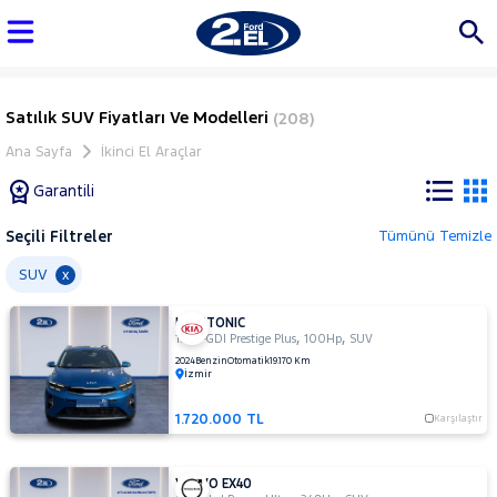
Satılık SUV Fiyatları Ve Modelleri
(208)
Ana Sayfa
İkinci El Araçlar
Garantili
Seçili Filtreler
Tümünü Temizle
Marka
SUV
x
KIA STONIC
Tüm
,
,
1.0 T-GDI Prestige Plus
100Hp
SUV
Araçlar
2024
Benzin
Otomatik
19.170 Km
İzmir
AUDI
BMC
1.720.000 TL
Karşılaştır
BMW
BYD
VOLVO EX40