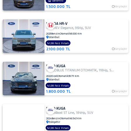
Garantili
1.500.000 TL
Karşılaştır
HONDA HR-V
,
,
1.5 e-HEV Elegance
96Hp
SUV
2025
Benzin
Otomatik
8.000 Km
İstanbul
%1,99 Faiz Fırsatı
2.100.000 TL
Karşılaştır
FORD KUGA
,
,
1.5 ECOBLUE TITANIUM OTOMATİK
118Hp
SUV
2022
Dizel
Otomatik
39.711 Km
İstanbul
%1,99 Faiz Fırsatı
1.800.000 TL
Karşılaştır
FORD KUGA
,
,
1.5 EcoBoost ST Line
184Hp
SUV
2024
Benzin
Otomatik
6.543 Km
Eskişehir
%1,99 Faiz Fırsatı