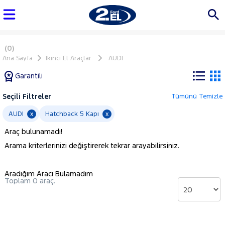
(0)
Ana Sayfa
İkinci El Araçlar
AUDI
Garantili
Seçili Filtreler
Tümünü Temizle
Marka
AUDI
Hatchback 5 Kapı
x
x
Araç bulunamadı!
Tüm
Arama kriterlerinizi değiştirerek tekrar arayabilirsiniz.
Araçlar
AUDI
Aradığım Aracı Bulamadım
A4
Toplam 0 araç.
Q3
BMC
BMW