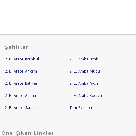
BYD
Fiyat
CHERY
Model
Aralığı
CITROEN
Yılı
CUPRA
Km
DACIA
Şehirler
Aralığı
DAIHATSU
Aralığı
2. El Araba İstanbul
2. El Araba İzmir
FIAT
Şehir
FORD
2. El Araba Ankara
2. El Araba Muğla
Foton
Bayi
2. El Araba Balıkesir
2. El Araba Aydın
HONDA
Yakıt
2. El Araba Adana
2. El Araba Kocaeli
HYUNDAI
Türü
Vites
ISUZU
2. El Araba Samsun
Tüm Şehirler
Iveco
Tipi
Araç
Jaecoo
Öne Çıkan Linkler
JEEP