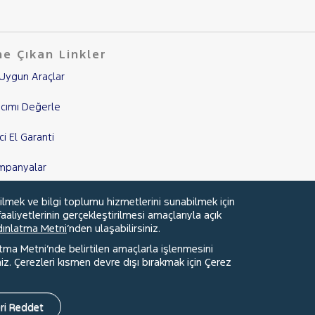
e Çıkan Linkler
Uygun Araçlar
cımı Değerle
nci El Garanti
mpanyalar
edi Hesaplama & Başvuru
ilmek ve bilgi toplumu hizmetlerini sunabilmek için
aaliyetlerinin gerçekleştirilmesi amaçlarıyla açık
ydınlatma Metni
’nden ulaşabilirsiniz.
atma Metni’nde belirtilen amaçlarla işlenmesini
z. Çerezleri kısmen devre dışı bırakmak için Çerez
Faydalı Bağlantılar
Çerez Tercihleri
ri Reddet