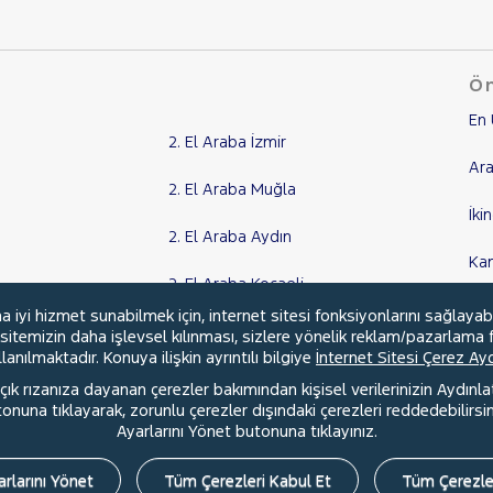
Ön
En 
2. El Araba İzmir
Ara
2. El Araba Muğla
İki
2. El Araba Aydın
Ka
2. El Araba Kocaeli
Kr
yi hizmet sunabilmek için, internet sitesi fonksiyonlarını sağlayab
Tüm Şehirler
, sitemizin daha işlevsel kılınması, sizlere yönelik reklam/pazarlama f
anılmaktadır. Konuya ilişkin ayrıntılı bilgiye
İnternet Sitesi Çerez A
ık rızanıza dayanan çerezler bakımından kişisel verilerinizin Aydınl
una tıklayarak, zorunlu çerezler dışındaki çerezleri reddedebilirsini
l
Hakkımızda
Şartlar & Kişisel Verilerin Korunması
S.S.S.
Ayarlarını Yönet butonuna tıklayınız.
rlarını Yönet
Tüm Çerezleri Kabul Et
Tüm Çerezle