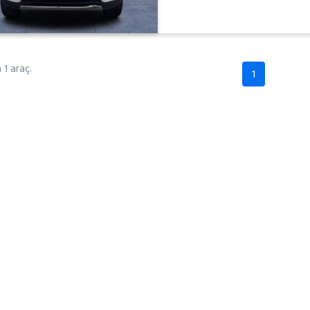
1 araç.
1