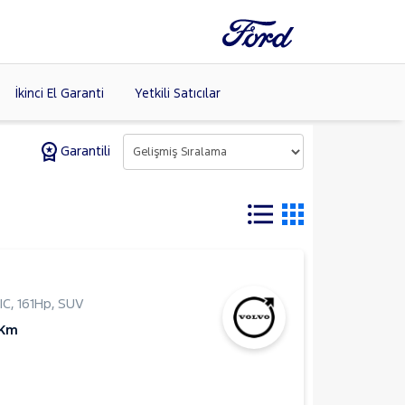
İkinci El Garanti
Yetkili Satıcılar
Garantili
Tüm Markaları
Listele >
IC
,
161Hp
,
SUV
 Km