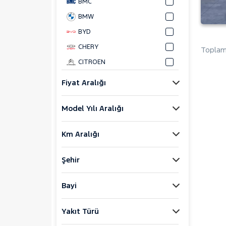
BMC
BMW
BYD
CHERY
Toplam 
CITROEN
CUPRA
Fiyat Aralığı
DACIA
Model Yılı Aralığı
DAIHATSU
FIAT
Km Aralığı
FORD
Foton
Şehir
HONDA
HYUNDAI
Bayi
ISUZU
Yakıt Türü
Iveco