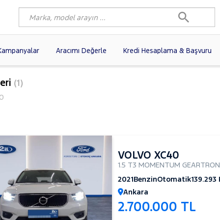
Kampanyalar
Aracımı Değerle
Kredi Hesaplama & Başvuru
80)
FIAT
(97)
RENAULT
(76)
eri
(1)
AGEN
(56)
OPEL
(54)
PEUGEOT
(35)
0
I
(19)
CITROEN
(17)
TOYOTA
(14)
)
KIA
(12)
VOLVO
(11)
9)
AUDI
(9)
NISSAN
(8)
VOLVO XC40
1.5 T3 MOMENTUM GEARTRON
2021
Benzin
Otomatik
139.293
Ankara
2.700.000 TL