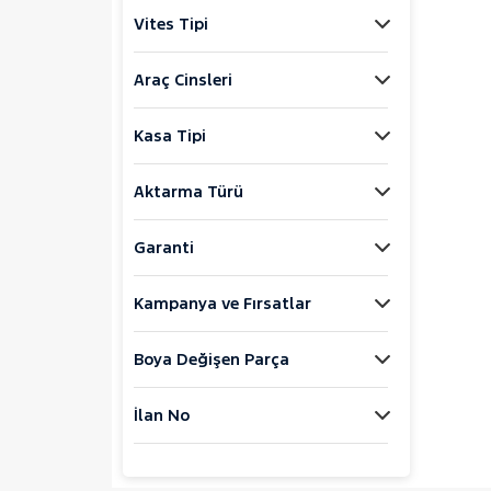
Jaecoo
Vites Tipi
JEEP
KIA
Araç Cinsleri
LANCIA
Kasa Tipi
MAN
MERCEDES-BENZ
Aktarma Türü
MINI
MITSUBISHI
Garanti
MOTORSIKLET
Kampanya ve Fırsatlar
NISSAN
OPEL
Boya Değişen Parça
PEUGEOT
RENAULT
İlan No
SEAT
SKODA