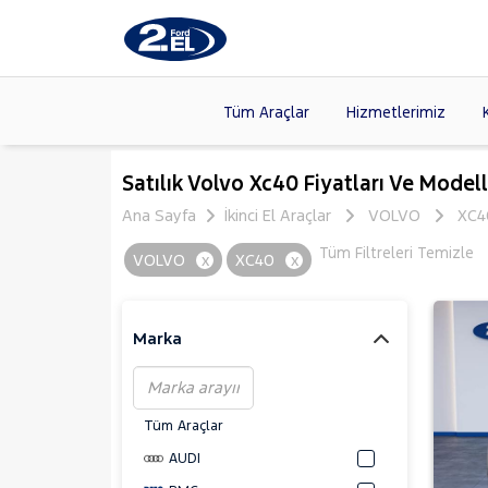
Tüm Araçlar
Hizmetlerimiz
Markalar
>
FORD
(8
Satılık Volvo Xc40 Fiyatları Ve Modell
VOLKSW
Ana Sayfa
İkinci El Araçlar
VOLVO
XC4
Modeller
>
HYUNDA
Tüm Filtreleri Temizle
VOLVO
x
XC40
x
Kasalar
>
DACIA
(13
SKODA
(
Marka
Tüm Araçlar
AUDI