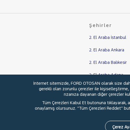
SSANGYONG
SUBARU
TESLA
Şehirler
TOGG
TOYOTA
2. El Araba İstanbul
TRAKTÖR
2. El Araba Ankara
VOLKSWAGEN
2. El Araba Balıkesir
VOLVO
EX40
2. El Araba Adana
S90
İnternet sitemizde, FORD OTOSAN olarak size daha i
2. El Araba Samsun
gerekli olan zorunlu çerezler ile kişiselleştirme
V40
rızanıza dayanan diğer çerezler kull
V50
Tüm Çerezleri Kabul Et butonuna tıklayarak, aç
V60
onaylamış olursunuz. “Tüm Çerezleri Reddet” buton
© 2026 Ford Türkiye
Ford Kurumsa
XC 60
XC 90
Çerez Aya