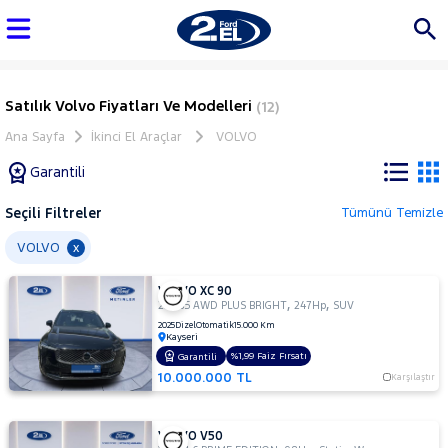
Satılık Volvo Fiyatları Ve Modelleri
(12)
Ana Sayfa
İkinci El Araçlar
VOLVO
Garantili
Seçili Filtreler
Tümünü Temizle
Marka
VOLVO
x
VOLVO XC 90
Tüm
,
,
2.0 B5 AWD PLUS BRIGHT
247Hp
SUV
Araçlar
2025
Dizel
Otomatik
15.000 Km
Kayseri
AUDI
%1,99 Faiz Fırsatı
Garantili
BMC
10.000.000 TL
Karşılaştır
BMW
BYD
VOLVO V50