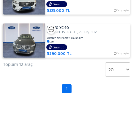
Garantili
5.125.000 TL
Karşılaştır
VOLVO XC 90
,
,
2.0 B6 PLUS BRİGHT
295Hp
SUV
2023
Benzin
Otomatik
94.145 Km
İzmir
Garantili
5.790.000 TL
Karşılaştır
Toplam 12 araç.
1