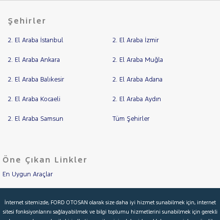
Şehirler
2. El Araba İstanbul
2. El Araba İzmir
2. El Araba Ankara
2. El Araba Muğla
2. El Araba Balıkesir
2. El Araba Adana
2. El Araba Kocaeli
2. El Araba Aydın
2. El Araba Samsun
Tüm Şehirler
Öne Çıkan Linkler
En Uygun Araçlar
Aracımı Değerle
İnternet sitemizde, FORD OTOSAN olarak size daha iyi hizmet sunabilmek için, internet
sitesi fonksiyonlarını sağlayabilmek ve bilgi toplumu hizmetlerini sunabilmek için gerekli
İkinci El Garanti