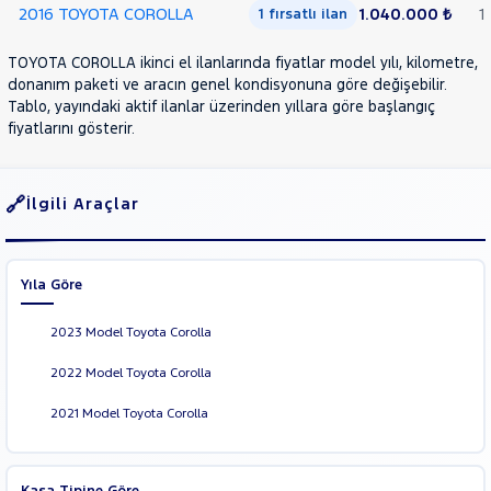
2016 TOYOTA COROLLA
1.040.000 ₺
1
1 fırsatlı ilan
HILUX
PROACE
TOYOTA COROLLA ikinci el ilanlarında fiyatlar model yılı, kilometre,
CITY
RAV
donanım paketi ve aracın genel kondisyonuna göre değişebilir.
Tablo, yayındaki aktif ilanlar üzerinden yıllara göre başlangıç
4
YARIS
fiyatlarını gösterir.
TRAKTÖR
VOLKSWAGEN
İlgili Araçlar
VOLVO
Yıla Göre
2023 Model Toyota Corolla
2022 Model Toyota Corolla
2021 Model Toyota Corolla
Kasa Tipine Göre