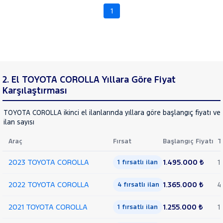
TOGG
1
RAMA
TOYOTA
C-
YAP
HR
COROLLA
1.5 VISION
MULTIDRIVE
2. El TOYOTA COROLLA Yıllara Göre Fiyat
S
Karşılaştırması
1.6
ADVANCE
TOYOTA COROLLA ikinci el ilanlarında yıllara göre başlangıç fiyatı v
1.8
ilan sayısı
HYBRID
DREAM
Araç
Fırsat
Başlangıç Fiyatı
T
1.8
HYBRID
2023 TOYOTA COROLLA
1.495.000 ₺
1
1 fırsatlı ilan
DREAM
e-CVT
2022 TOYOTA COROLLA
1.365.000 ₺
4
4 fırsatlı ilan
1.8
HYBRID
2021 TOYOTA COROLLA
1.255.000 ₺
1
1 fırsatlı ilan
DREAM
E-CVT