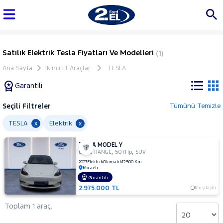
Satılık Elektrik Tesla Fiyatları Ve Modelleri
(1)
Ana Sayfa
İkinci El Araçlar
TESLA
Garantili
Seçili Filtreler
Tümünü Temizle
Marka
TESLA
Elektrik
x
x
TESLA MODEL Y
Tüm
,
,
LONG RANGE
507Hp
SUV
Araçlar
2023
Elektrik
Otomatik
12.500 Km
Kocaeli
AUDI
Garantili
BMC
2.975.000 TL
Karşılaştır
BMW
Toplam 1 araç.
BYD