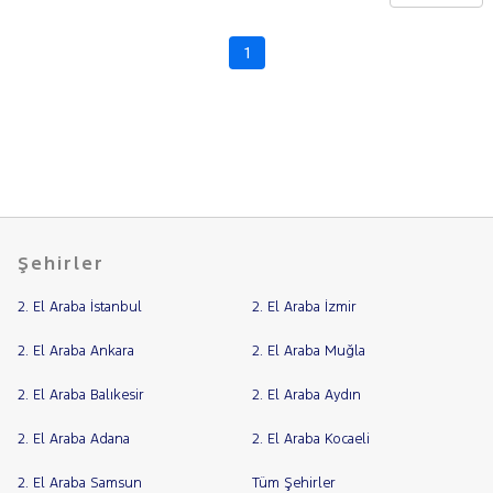
CHERY
CITROEN
1
Fiyat
CUPRA
Model
DACIA
Aralığı
DAIHATSU
Yılı
FIAT
Km
Aralığı
FORD
Aralığı
Foton
Şehirler
Şehir
HONDA
2. El Araba İstanbul
2. El Araba İzmir
HYUNDAI
Bayi
ISUZU
Yakıt
2. El Araba Ankara
2. El Araba Muğla
Iveco
2. El Araba Balıkesir
2. El Araba Aydın
Türü
Vites
Jaecoo
2. El Araba Adana
2. El Araba Kocaeli
JEEP
Tipi
Araç
KIA
2. El Araba Samsun
Tüm Şehirler