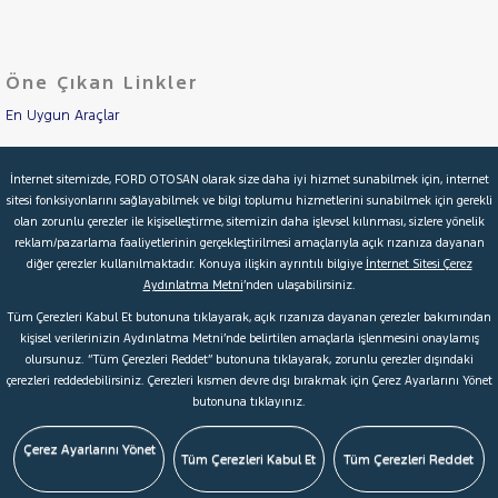
LANCIA
Cinsleri
Kasa
MAN
MERCEDES-
Öne Çıkan Linkler
Tipi
Aktarma
BENZ
MINI
En Uygun Araçlar
Türü
MITSUBISHI
Aracımı Değerle
Garanti
Kampanya
İnternet sitemizde, FORD OTOSAN olarak size daha iyi hizmet sunabilmek için, internet
MOTORSIKLET
sitesi fonksiyonlarını sağlayabilmek ve bilgi toplumu hizmetlerini sunabilmek için gerekli
İkinci El Garanti
NISSAN
olan zorunlu çerezler ile kişiselleştirme, sitemizin daha işlevsel kılınması, sizlere yönelik
ve
Boya
reklam/pazarlama faaliyetlerinin gerçekleştirilmesi amaçlarıyla açık rızanıza dayanan
OPEL
Kampanyalar
diğer çerezler kullanılmaktadır. Konuya ilişkin ayrıntılı bilgiye
İnternet Sitesi Çerez
Fırsatlar
PEUGEOT
Aydınlatma Metni
’nden ulaşabilirsiniz.
Değişen
Kredi Hesaplama & Başvuru
RENAULT
Tüm Çerezleri Kabul Et butonuna tıklayarak, açık rızanıza dayanan çerezler bakımından
İlan
Parça
kişisel verilerinizin Aydınlatma Metni’nde belirtilen amaçlarla işlenmesini onaylamış
SEAT
olursunuz. “Tüm Çerezleri Reddet” butonuna tıklayarak, zorunlu çerezler dışındaki
No
© 2026 Ford Türkiye
Ford Kurumsal
Hakkımızda
SKODA
çerezleri reddedebilirsiniz. Çerezleri kısmen devre dışı bırakmak için Çerez Ayarlarını Yönet
butonuna tıklayınız.
Şartlar & Kişisel Verilerin Korunması
S.S.S.
Faydalı Bağlantılar
SSANGYONG
Çerez Tercihleri
SUBARU
Çerez Ayarlarını Yönet
Tüm Çerezleri Kabul Et
Tüm Çerezleri Reddet
TESLA