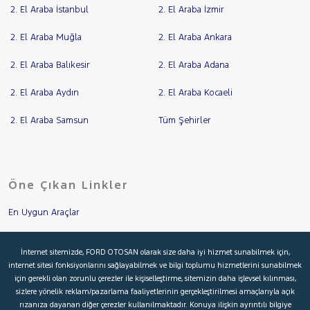
2. El Araba İstanbul
2. El Araba İzmir
2. El Araba Muğla
2. El Araba Ankara
2. El Araba Balıkesir
2. El Araba Adana
2. El Araba Aydın
2. El Araba Kocaeli
2. El Araba Samsun
Tüm Şehirler
Öne Çıkan Linkler
En Uygun Araçlar
Aracımı Değerle
İnternet sitemizde, FORD OTOSAN olarak size daha iyi hizmet sunabilmek için,
internet sitesi fonksiyonlarını sağlayabilmek ve bilgi toplumu hizmetlerini sunabilmek
İkinci El Garanti
için gerekli olan zorunlu çerezler ile kişiselleştirme, sitemizin daha işlevsel kılınması,
sizlere yönelik reklam/pazarlama faaliyetlerinin gerçekleştirilmesi amaçlarıyla açık
Kampanyalar
rızanıza dayanan diğer çerezler kullanılmaktadır. Konuya ilişkin ayrıntılı bilgiye