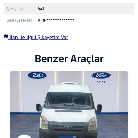
Çekiş Tip:
4x2
Şasi (Şase) No :
VF1F*************
İlan ile İlgili Şikayetim Var
Benzer Araçlar