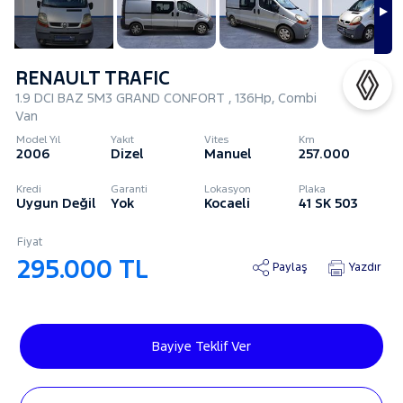
RENAULT TRAFIC
1.9 DCI BAZ 5M3 GRAND CONFORT , 136Hp, Combi
Van
Model Yıl
Yakıt
Vites
Km
2006
Dizel
Manuel
257.000
Kredi
Garanti
Lokasyon
Plaka
Uygun Değil
Yok
Kocaeli
41 SK 503
Fiyat
295.000 TL
Paylaş
Yazdır
Bayiye Teklif Ver