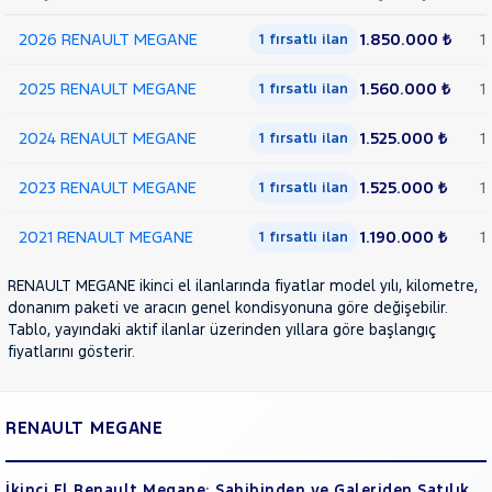
Van
FLUENCE
2026 RENAULT MEGANE
1.850.000 ₺
1
1 fırsatlı ilan
RAMA
KADJAR
YAP
KANGOO
2025 RENAULT MEGANE
1.560.000 ₺
1
1 fırsatlı ilan
KANGOO
EXPRESS
KANGOO
2024 RENAULT MEGANE
1.525.000 ₺
1
1 fırsatlı ilan
MULTIX
KOLEOS
2023 RENAULT MEGANE
1.525.000 ₺
1
1 fırsatlı ilan
MASTER
2021 RENAULT MEGANE
1.190.000 ₺
1
1 fırsatlı ilan
MEGANE
1.3
RENAULT MEGANE ikinci el ilanlarında fiyatlar model yılı, kilometre,
TCE
donanım paketi ve aracın genel kondisyonuna göre değişebilir.
ICON
Tablo, yayındaki aktif ilanlar üzerinden yıllara göre başlangıç
1.3 TCE
fiyatlarını gösterir.
TOUCH
SEDAN
1.5
RENAULT MEGANE
BLUE
DCI
JOY
İkinci El Renault Megane: Sahibinden ve Galeriden Satılık