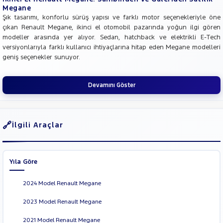
EDC
Megane
Megane
Şık tasarımı, konforlu sürüş yapısı ve farklı motor seçenekleriyle öne
E-Tech
çıkan Renault Megane, ikinci el otomobil pazarında yoğun ilgi gören
SYMBOL
modeller arasında yer alıyor. Sedan, hatchback ve elektrikli E-Tech
versiyonlarıyla farklı kullanıcı ihtiyaçlarına hitap eden Megane modelleri
TRAFIC
geniş seçenekler sunuyor.
SEAT
SKODA
Devamını Göster
SSANGYONG
SUBARU
İlgili Araçlar
TESLA
TOGG
TOYOTA
Yıla Göre
TRAKTÖR
2024 Model Renault Megane
VOLKSWAGEN
VOLVO
2023 Model Renault Megane
2021 Model Renault Megane