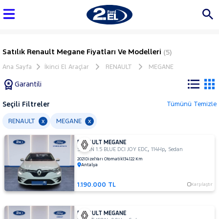
Satılık Renault Megane Fiyatları Ve Modelleri
(5)
Ana Sayfa
İkinci El Araçlar
RENAULT
MEGANE
Garantili
Seçili Filtreler
Tümünü Temizle
Marka
RENAULT
MEGANE
x
x
RENAULT MEGANE
Tüm
,
,
SEDAN 1.5 BLUE DCI JOY EDC
114Hp
Sedan
Araçlar
2021
Dizel
Yarı Otomatik
134.122 Km
Antalya
AUDI
BMC
1.190.000 TL
Karşılaştır
BMW
BYD
RENAULT MEGANE