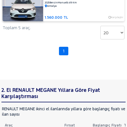
2025
Benzin
Manuel
6.419 Km
LANCIA
Cinsleri
Antalya
Kasa
MAN
MERCEDES-
1.560.000 TL
Karşılaştır
Tipi
Aktarma
BENZ
Toplam 5 araç.
MINI
Türü
MITSUBISHI
Garanti
Kampanya
MOTORSIKLET
1
NISSAN
ve
Boya
OPEL
Fırsatlar
PEUGEOT
Değişen
RENAULT
İlan
Parça
AUSTRAL
2. El RENAULT MEGANE Yıllara Göre Fiyat
No
Karşılaştırması
CAPTUR
CLIO
RENAULT MEGANE ikinci el ilanlarında yıllara göre başlangıç fiyatı v
EXPRESS
ilan sayısı
COMBI
Express
Araç
Fırsat
Başlangıç Fiyatı
T