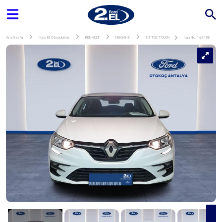
Ana Sayfa
İkinci El Otomobiller
RENAULT
MEGANE
1.3 TCE TOUCH
İlan No: 142498