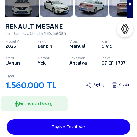
RENAULT MEGANE
1.3 TCE TOUCH , 137Hp, Sedan
Model Yıl
Yakıt
Vites
Km
2025
Benzin
Manuel
6.419
Kredi
Garanti
Lokasyon
Plaka
Uygun
Yok
Antalya
07 CFH 797
Fiyat
1.560.000 TL
Paylaş
Yazdır
Finansman Desteği
Bayiye Teklif Ver