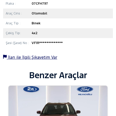
Plaka :
07CFH797
Araç Cins :
Otomobil
Araç Tip :
Binek
Çekiş Tip:
4x2
Şasi (Şase) No :
VF1R*************
İlan ile İlgili Şikayetim Var
Benzer Araçlar