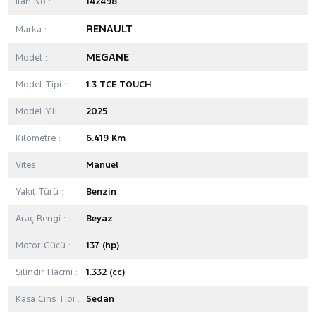
İlan No :
142498
RENAULT
Marka :
MEGANE
Model :
Model Tipi :
1.3 TCE TOUCH
Model Yılı :
2025
Kilometre :
6.419 Km
Vites :
Manuel
Yakıt Türü :
Benzin
Araç Rengi :
Beyaz
Motor Gücü :
137 (hp)
Silindir Hacmi :
1.332 (cc)
Kasa Cins Tipi :
Sedan