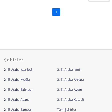
CHERY
CITROEN
1
Fiyat
CUPRA
Model
DACIA
Aralığı
DAIHATSU
Yılı
FIAT
Km
Aralığı
FORD
Aralığı
Foton
Şehirler
Şehir
HONDA
2. El Araba İstanbul
2. El Araba İzmir
HYUNDAI
Bayi
ISUZU
Yakıt
2. El Araba Muğla
2. El Araba Ankara
Iveco
2. El Araba Balıkesir
2. El Araba Aydın
Türü
Vites
Jaecoo
2. El Araba Adana
2. El Araba Kocaeli
JEEP
Tipi
Araç
KIA
2. El Araba Samsun
Tüm Şehirler