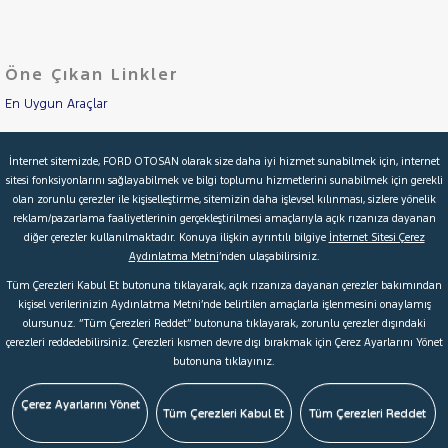
LANCIA
Cinsleri
Kasa
MAN
MERCEDES-
Öne Çıkan Linkler
Tipi
Aktarma
BENZ
MINI
En Uygun Araçlar
Türü
MITSUBISHI
Aracımı Değerle
Garanti
Kampanya
İnternet sitemizde, FORD OTOSAN olarak size daha iyi hizmet sunabilmek için, internet
MOTORSIKLET
sitesi fonksiyonlarını sağlayabilmek ve bilgi toplumu hizmetlerini sunabilmek için gerekli
İkinci El Garanti
NISSAN
olan zorunlu çerezler ile kişiselleştirme, sitemizin daha işlevsel kılınması, sizlere yönelik
ve
Boya
reklam/pazarlama faaliyetlerinin gerçekleştirilmesi amaçlarıyla açık rızanıza dayanan
OPEL
Kampanyalar
diğer çerezler kullanılmaktadır. Konuya ilişkin ayrıntılı bilgiye
İnternet Sitesi Çerez
Fırsatlar
PEUGEOT
Aydınlatma Metni
’nden ulaşabilirsiniz.
Değişen
Kredi Hesaplama & Başvuru
RENAULT
Tüm Çerezleri Kabul Et butonuna tıklayarak, açık rızanıza dayanan çerezler bakımından
İlan
Parça
kişisel verilerinizin Aydınlatma Metni’nde belirtilen amaçlarla işlenmesini onaylamış
AUSTRAL
olursunuz. “Tüm Çerezleri Reddet” butonuna tıklayarak, zorunlu çerezler dışındaki
No
© 2026 Ford Türkiye
Ford Kurumsal
Hakkımızda
CAPTUR
çerezleri reddedebilirsiniz. Çerezleri kısmen devre dışı bırakmak için Çerez Ayarlarını Yönet
butonuna tıklayınız.
Şartlar & Kişisel Verilerin Korunması
S.S.S.
Faydalı Bağlantılar
CLIO
EXPRESS
Çerez Tercihleri
Çerez Ayarlarını Yönet
Tüm Çerezleri Kabul Et
Tüm Çerezleri Reddet
COMBI
Express