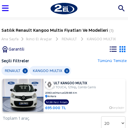
Satılık Renault Kangoo Multix Fiyatları Ve Modelleri
(1)
Ana Sayfa
İkinci El Araçlar
RENAULT
KANGOO MULTIX
Garantili
Seçili Filtreler
Tümünü Temizle
Marka
RENAULT
KANGOO MULTIX
x
x
RENAULT KANGOO MULTIX
Tüm
,
,
1.5 DCI TOUCH
121Hp
Combi Camlı
Araçlar
2018
Dizel
Manuel
239.965 Km
Ankara
AUDI
%1,99 Faiz Fırsatı
BMC
695.000 TL
Karşılaştır
BMW
Toplam 1 araç.
BYD