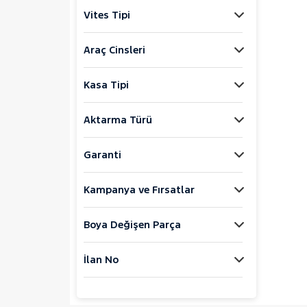
Jaecoo
Vites Tipi
JEEP
KIA
Araç Cinsleri
LANCIA
Kasa Tipi
MAN
MERCEDES-BENZ
Aktarma Türü
MINI
MITSUBISHI
Garanti
MOTORSIKLET
Kampanya ve Fırsatlar
NISSAN
OPEL
Boya Değişen Parça
PEUGEOT
RENAULT
İlan No
AUSTRAL
CAPTUR