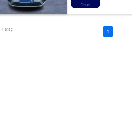
Fırsatı
1 araç.
1