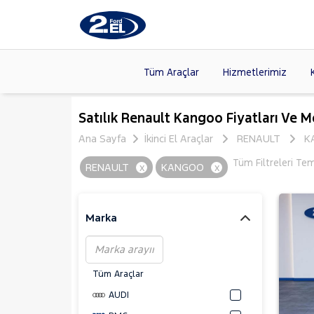
Tüm Araçlar
Hizmetlerimiz
Markalar
>
FORD
(89
Satılık Renault Kangoo Fiyatları Ve M
VOLKSW
Ana Sayfa
İkinci El Araçlar
RENAULT
K
Modeller
>
CITROE
Tüm Filtreleri Te
RENAULT
x
KANGOO
x
Kasalar
>
TOYOTA
SKODA
(
Marka
Tüm Araçlar
AUDI