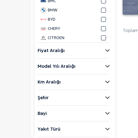
BMC
BMW
BYD
CHERY
Toplam 
CITROEN
CUPRA
Fiyat Aralığı
DACIA
Model Yılı Aralığı
DAIHATSU
FIAT
Km Aralığı
FORD
Foton
Şehir
HONDA
HYUNDAI
Bayi
ISUZU
Yakıt Türü
Iveco