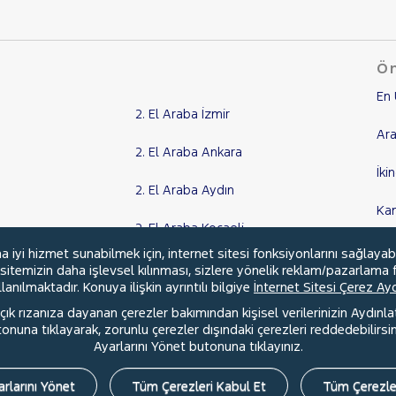
Ön
En 
2. El Araba İzmir
Ara
2. El Araba Ankara
İki
2. El Araba Aydın
Ka
2. El Araba Kocaeli
Kr
yi hizmet sunabilmek için, internet sitesi fonksiyonlarını sağlayab
Tüm Şehirler
, sitemizin daha işlevsel kılınması, sizlere yönelik reklam/pazarlama f
anılmaktadır. Konuya ilişkin ayrıntılı bilgiye
İnternet Sitesi Çerez A
ık rızanıza dayanan çerezler bakımından kişisel verilerinizin Aydınl
una tıklayarak, zorunlu çerezler dışındaki çerezleri reddedebilirsini
l
Hakkımızda
Şartlar & Kişisel Verilerin Korunması
S.S.S.
Ayarlarını Yönet butonuna tıklayınız.
rlarını Yönet
Tüm Çerezleri Kabul Et
Tüm Çerezle