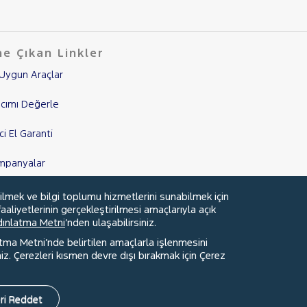
e Çıkan Linkler
Uygun Araçlar
cımı Değerle
nci El Garanti
mpanyalar
edi Hesaplama & Başvuru
ilmek ve bilgi toplumu hizmetlerini sunabilmek için
aaliyetlerinin gerçekleştirilmesi amaçlarıyla açık
ydınlatma Metni
’nden ulaşabilirsiniz.
atma Metni’nde belirtilen amaçlarla işlenmesini
z. Çerezleri kısmen devre dışı bırakmak için Çerez
Faydalı Bağlantılar
Çerez Tercihleri
ri Reddet