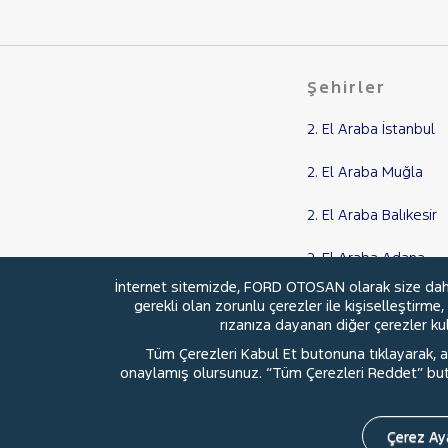
CLIO
EXPRESS COMBI
Express Van
Şehirler
FLUENCE
KADJAR
2. El Araba İstanbul
KANGOO
2. El Araba Muğla
1.5 BlueDCi Equilibre
2. El Araba Balıkesir
KANGOO EXPRESS
KANGOO MULTIX
2. El Araba Adana
KOLEOS
İnternet sitemizde, FORD OTOSAN olarak size daha i
2. El Araba Samsun
gerekli olan zorunlu çerezler ile kişiselleştirme
MASTER
rızanıza dayanan diğer çerezler kull
MEGANE
Tüm Çerezleri Kabul Et butonuna tıklayarak, aç
Megane E-Tech
onaylamış olursunuz. “Tüm Çerezleri Reddet” buton
© 2026 Ford Türkiye
Ford Kurumsa
SYMBOL
TRAFIC
Çerez Aya