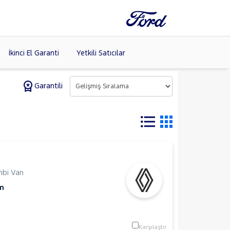
İkinci El Garanti
Yetkili Satıcılar
Garantili
Tüm Markaları
Listele >
(8)
bi Van
m
Karşılaştır