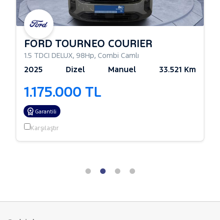
FORD TOURNEO COURIER
1.5 TDCI DELUX
,
98Hp
,
Combi Camlı
2025
Dizel
Manuel
33.521 Km
1.175.000 TL
Garantili
Karşılaştır