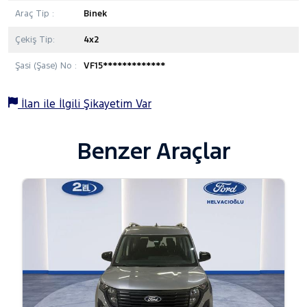
Araç Tip :
Binek
Çekiş Tip:
4x2
Şasi (Şase) No :
VF15*************
İlan ile İlgili Şikayetim Var
Benzer Araçlar