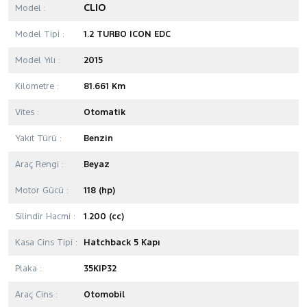
CLIO
Model :
Model Tipi :
1.2 TURBO ICON EDC
Model Yılı :
2015
Kilometre :
81.661 Km
Vites :
Otomatik
Yakıt Türü :
Benzin
Araç Rengi :
Beyaz
Motor Gücü :
118 (hp)
Silindir Hacmi :
1.200 (cc)
Kasa Cins Tipi :
Hatchback 5 Kapı
Plaka :
35KIP32
Araç Cins :
Otomobil