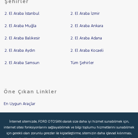
Şehirler
2. El Araba İstanbul
2. El Araba İzmir
2. El Araba Muğla
2. El Araba Ankara
2. El Araba Balıkesir
2. El Araba Adana
2. El Araba Aydın
2. El Araba Kocaeli
2. El Araba Samsun
Tüm Şehirler
Öne Çıkan Linkler
En Uygun Araçlar
Aracımı Değerle
İnternet sitemizde, FORD OTOSAN olarak size daha iyi hizmet sunabilmek için,
internet sitesi fonksiyonlarını sağlayabilmek ve bilgi toplumu hizmetlerini sunabilmek
İkinci El Garanti
için gerekli olan zorunlu çerezler ile kişiselleştirme, sitemizin daha işlevsel kılınması,