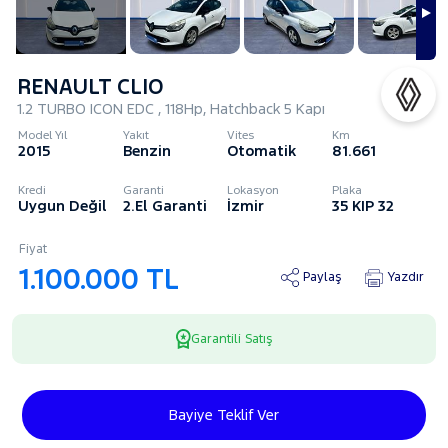
RENAULT CLIO
1.2 TURBO ICON EDC , 118Hp, Hatchback 5 Kapı
Model Yıl
Yakıt
Vites
Km
2015
Benzin
Otomatik
81.661
Kredi
Garanti
Lokasyon
Plaka
Uygun Değil
2.El Garanti
İzmir
35 KIP 32
Fiyat
1.100.000 TL
Paylaş
Yazdır
Garantili Satış
Bayiye Teklif Ver