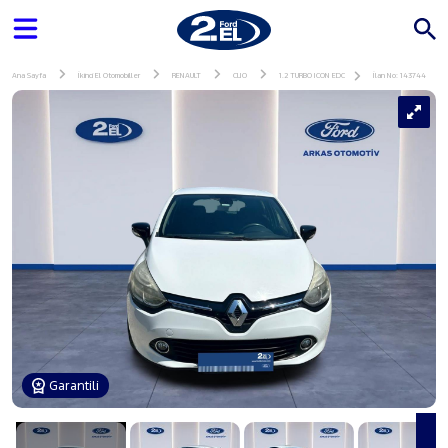
Ana Sayfa
İkinci El Otomobiller
RENAULT
CLIO
1.2 TURBO ICON EDC
İlan No: 143744
Garantili