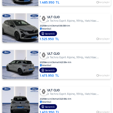
1.485.950 TL
Karşılaştır
RENAULT CLIO
,
,
1.0 TCe Techno Esprit Alpine
99Hp
Hatchback 5 Kapı
2025
Benzin
Otomatik
8.058 Km
İstanbul
Garantili
1.525.950 TL
Karşılaştır
RENAULT CLIO
,
,
1.0 TCe Techno Esprit Alpine
99Hp
Hatchback 5 Kapı
2025
Benzin
Otomatik
20.584 Km
İstanbul
Garantili
1.475.950 TL
Karşılaştır
RENAULT CLIO
,
,
1.0 TCe Techno Esprit Alpine
99Hp
Hatchback 5 Kapı
2025
Benzin
Otomatik
20.584 Km
İstanbul
Garantili
1.470.950 TL
Karşılaştır