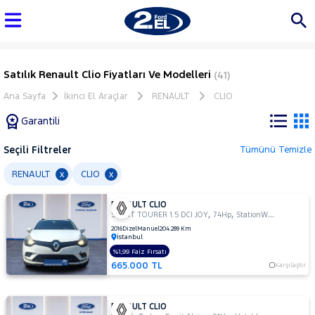
Satılık Renault Clio Fiyatları Ve Modelleri
(41)
Ana Sayfa
İkinci El Araçlar
RENAULT
CLIO
Garantili
Seçili Filtreler
Tümünü Temizle
Marka
RENAULT
CLIO
x
x
RENAULT CLIO
Tüm
,
,
SPORT TOURER 1.5 DCI JOY
74Hp
StationWagon
Araçlar
2016
Dizel
Manuel
204.289 Km
İstanbul
AUDI
%1,99 Faiz Fırsatı
BMC
665.000 TL
Karşılaştır
BMW
BYD
RENAULT CLIO