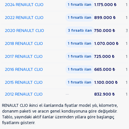
2024 RENAULT CLIO
1.175.000 ₺
1
1 fırsatlı ilan
2022 RENAULT CLIO
899.000 ₺
1
1 fırsatlı ilan
2020 RENAULT CLIO
750.000 ₺
3
3 fırsatlı ilan
2018 RENAULT CLIO
1.070.000 ₺
1
1 fırsatlı ilan
2017 RENAULT CLIO
725.000 ₺
1
1 fırsatlı ilan
2016 RENAULT CLIO
665.000 ₺
1
1 fırsatlı ilan
2015 RENAULT CLIO
1.100.000 ₺
1
1 fırsatlı ilan
2012 RENAULT CLIO
—
832.900 ₺
1
RENAULT CLIO ikinci el ilanlarında fiyatlar model yılı, kilometre,
donanım paketi ve aracın genel kondisyonuna göre değişebilir.
Tablo, yayındaki aktif ilanlar üzerinden yıllara göre başlangıç
fiyatlarını gösterir.