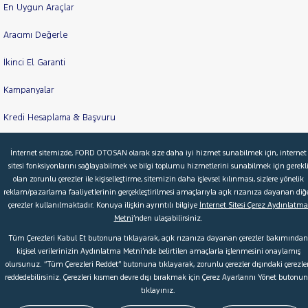
En Uygun Araçlar
Aracımı Değerle
İkinci El Garanti
Kampanyalar
Kredi Hesaplama & Başvuru
İnternet sitemizde, FORD OTOSAN olarak size daha iyi hizmet sunabilmek için, internet
sitesi fonksiyonlarını sağlayabilmek ve bilgi toplumu hizmetlerini sunabilmek için gerekl
© 2026 Ford Türkiye
Ford Kurumsal
Hakkımızda
olan zorunlu çerezler ile kişiselleştirme, sitemizin daha işlevsel kılınması, sizlere yönelik
Şartlar & Kişisel Verilerin Korunması
S.S.S.
Faydalı Bağlantılar
reklam/pazarlama faaliyetlerinin gerçekleştirilmesi amaçlarıyla açık rızanıza dayanan diğ
çerezler kullanılmaktadır. Konuya ilişkin ayrıntılı bilgiye
İnternet Sitesi Çerez Aydınlatma
Çerez Tercihleri
Metni
’nden ulaşabilirsiniz.
Tüm Çerezleri Kabul Et butonuna tıklayarak, açık rızanıza dayanan çerezler bakımından
kişisel verilerinizin Aydınlatma Metni’nde belirtilen amaçlarla işlenmesini onaylamış
olursunuz. “Tüm Çerezleri Reddet” butonuna tıklayarak, zorunlu çerezler dışındaki çerezler
reddedebilirsiniz. Çerezleri kısmen devre dışı bırakmak için Çerez Ayarlarını Yönet butonu
tıklayınız.