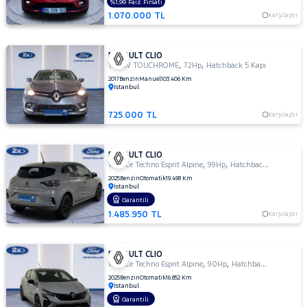
%1,99 Faiz Fırsatı
Megane
1.070.000 TL
Karşılaştır
E-Tech
SYMBOL
TRAFIC
RENAULT CLIO
,
,
1.2 16V TOUCHROME
72Hp
Hatchback 5 Kapı
SEAT
2017
Benzin
Manuel
103.406 Km
İstanbul
SKODA
725.000 TL
Karşılaştır
SSANGYONG
SUBARU
RENAULT CLIO
TESLA
,
,
1.0 TCe Techno Esprit Alpine
99Hp
Hatchback 5 Kapı
2025
Benzin
Otomatik
19.498 Km
TOGG
İstanbul
Garantili
TOYOTA
1.485.950 TL
Karşılaştır
TRAKTÖR
VOLKSWAGEN
RENAULT CLIO
,
,
VOLVO
1.0 TCe Techno Esprit Alpine
90Hp
Hatchback 5 Kapı
2025
Benzin
Otomatik
16.852 Km
İstanbul
Garantili