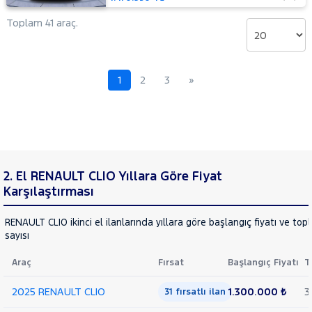
Toplam 41 araç.
1
2
3
»
2. El RENAULT CLIO Yıllara Göre Fiyat
Karşılaştırması
RENAULT CLIO ikinci el ilanlarında yıllara göre başlangıç fiyatı ve top
sayısı
Araç
Fırsat
Başlangıç Fiyatı
T
2025 RENAULT CLIO
1.300.000 ₺
3
31 fırsatlı ilan