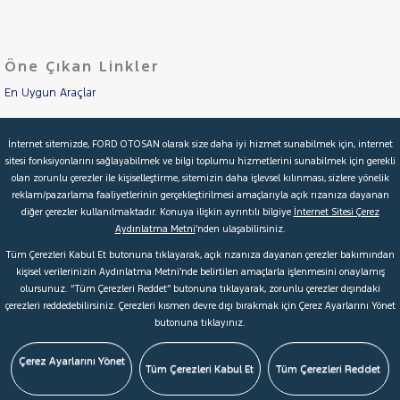
LANCIA
Cinsleri
Kasa
MAN
MERCEDES-
Öne Çıkan Linkler
Tipi
Aktarma
BENZ
MINI
En Uygun Araçlar
Türü
MITSUBISHI
Aracımı Değerle
Garanti
Kampanya
İnternet sitemizde, FORD OTOSAN olarak size daha iyi hizmet sunabilmek için, internet
MOTORSIKLET
sitesi fonksiyonlarını sağlayabilmek ve bilgi toplumu hizmetlerini sunabilmek için gerekli
İkinci El Garanti
NISSAN
olan zorunlu çerezler ile kişiselleştirme, sitemizin daha işlevsel kılınması, sizlere yönelik
ve
Boya
reklam/pazarlama faaliyetlerinin gerçekleştirilmesi amaçlarıyla açık rızanıza dayanan
OPEL
Kampanyalar
diğer çerezler kullanılmaktadır. Konuya ilişkin ayrıntılı bilgiye
İnternet Sitesi Çerez
Fırsatlar
PEUGEOT
Aydınlatma Metni
’nden ulaşabilirsiniz.
Değişen
Kredi Hesaplama & Başvuru
107
Tüm Çerezleri Kabul Et butonuna tıklayarak, açık rızanıza dayanan çerezler bakımından
İlan
Parça
kişisel verilerinizin Aydınlatma Metni’nde belirtilen amaçlarla işlenmesini onaylamış
2008
olursunuz. “Tüm Çerezleri Reddet” butonuna tıklayarak, zorunlu çerezler dışındaki
No
© 2026 Ford Türkiye
Ford Kurumsal
Hakkımızda
207
çerezleri reddedebilirsiniz. Çerezleri kısmen devre dışı bırakmak için Çerez Ayarlarını Yönet
butonuna tıklayınız.
Şartlar & Kişisel Verilerin Korunması
S.S.S.
Faydalı Bağlantılar
208
Çerez Tercihleri
3008
Çerez Ayarlarını Yönet
Tüm Çerezleri Kabul Et
Tüm Çerezleri Reddet
308