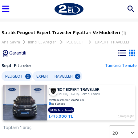
Satılık Peugeot Expert Traveller Fiyatları Ve Modelleri
(1)
Ana Sayfa
İkinci El Araçlar
PEUGEOT
EXPERT TRAVELLER
Garantili
Seçili Filtreler
Tümünü Temizle
Marka
PEUGEOT
EXPERT TRAVELLER
x
x
PEUGEOT EXPERT TRAVELLER
Tüm
,
,
2.0 BlueHDI
174Hp
Combi Camlı
Araçlar
2023
Dizel
Otomatik
66.259 Km
Gaziantep
AUDI
%1,99 Faiz Fırsatı
BMC
1.475.000 TL
Karşılaştır
BMW
Toplam 1 araç.
BYD