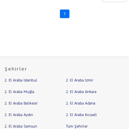
CHERY
CITROEN
1
Fiyat
CUPRA
Model
DACIA
Aralığı
DAIHATSU
Yılı
FIAT
Km
Aralığı
FORD
Aralığı
Foton
Şehirler
Şehir
HONDA
2. El Araba İstanbul
2. El Araba İzmir
HYUNDAI
Bayi
ISUZU
Yakıt
2. El Araba Muğla
2. El Araba Ankara
Iveco
2. El Araba Balıkesir
2. El Araba Adana
Türü
Vites
Jaecoo
2. El Araba Aydın
2. El Araba Kocaeli
JEEP
Tipi
Araç
KIA
2. El Araba Samsun
Tüm Şehirler