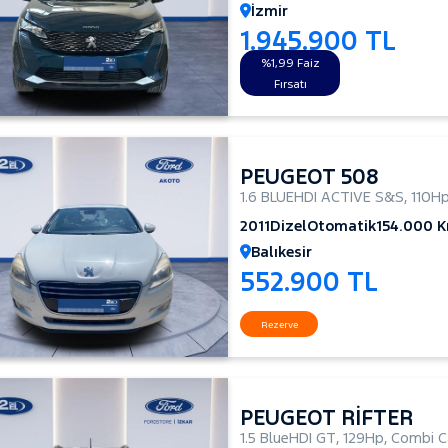
İzmir
1.945.900 TL
%1,99 Faiz
Fırsatı
PEUGEOT 508
1.6 BLUEHDI ACTIVE S&S
,
110H
2011
Dizel
Otomatik
154.000 
Balıkesir
552.900 TL
Rezerve
PEUGEOT RİFTER
1.5 BlueHDI GT
,
129Hp
,
Combi C