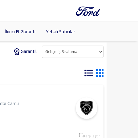
İkinci El Garanti
Yetkili Satıcılar
Garantili
Tüm Markaları
Listele >
bi Camlı
Karşılaştır