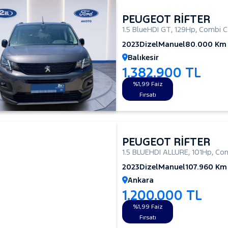
PEUGEOT RİFTER
1.5 BlueHDI GT
,
129Hp
,
Combi C
2023
Dizel
Manuel
80.000 Km
Balıkesir
1.382.900 TL
%1,99 Faiz
Fırsatı
PEUGEOT RİFTER
1.5 BLUEHDI ALLURE
,
101Hp
,
Com
2023
Dizel
Manuel
107.960 Km
Ankara
1.200.000 TL
%1,99 Faiz
Fırsatı