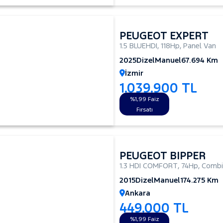
PEUGEOT EXPERT
1.5 BLUEHDI
,
118Hp
,
Panel Van
2025
Dizel
Manuel
67.694 Km
İzmir
1.039.900 TL
%1,99 Faiz
Fırsatı
PEUGEOT BIPPER
1.3 HDI COMFORT
,
74Hp
,
Combi
2015
Dizel
Manuel
174.275 Km
Ankara
449.000 TL
%1,99 Faiz