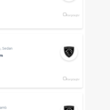
Karşılaştır
p
,
Sedan
Km
Karşılaştır
amlı