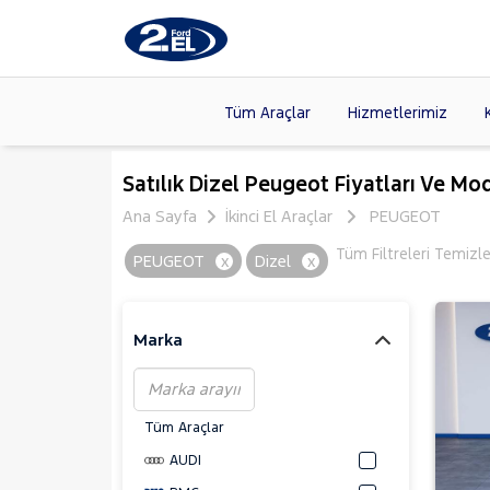
Tüm Araçlar
Hizmetlerimiz
Markalar
>
FORD
(8
Satılık Dizel Peugeot Fiyatları Ve Mod
VOLKSW
Ana Sayfa
İkinci El Araçlar
PEUGEOT
Modeller
>
HYUNDA
Tüm Filtreleri Temizl
PEUGEOT
x
Dizel
x
Kasalar
>
DACIA
(13
SKODA
(
Marka
Tüm Araçlar
AUDI