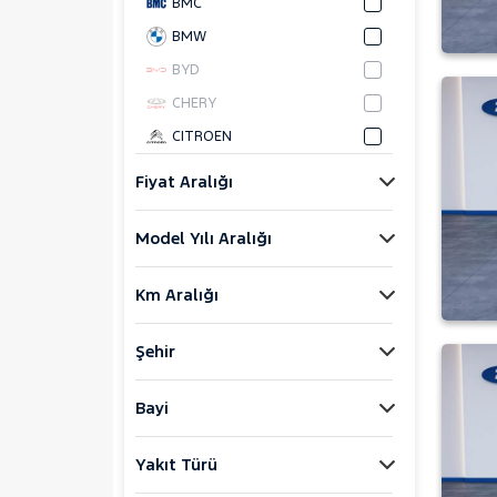
BMC
BMW
BYD
CHERY
CITROEN
CUPRA
Fiyat Aralığı
DACIA
Model Yılı Aralığı
DAIHATSU
FIAT
Km Aralığı
FORD
Foton
Şehir
HONDA
HYUNDAI
Bayi
ISUZU
Yakıt Türü
Iveco