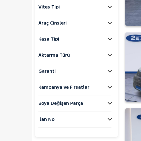
Jaecoo
Vites Tipi
JEEP
KIA
Araç Cinsleri
LANCIA
Kasa Tipi
MAN
MERCEDES-BENZ
Aktarma Türü
MINI
MITSUBISHI
Garanti
MOTORSIKLET
Kampanya ve Fırsatlar
NISSAN
OPEL
Boya Değişen Parça
PEUGEOT
107
İlan No
2008
207