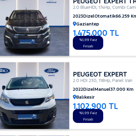
PEUGEOT EXPERT T
2.0 BlueHDI
,
174Hp
,
Combi Caml
2023
Dizel
Otomatik
66.259 K
Gaziantep
1.475.000 TL
%1,99 Faiz
Fırsatı
PEUGEOT EXPERT
2.0 HDI 230
,
118Hp
,
Panel Van
2022
Dizel
Manuel
37.000 Km
Balıkesir
1.102.900 TL
%1,99 Faiz
Fırsatı