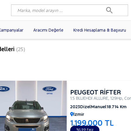
Kampanyalar
Aracımı Değerle
Kredi Hesaplama & Başvuru
80)
FIAT
(97)
RENAULT
(76)
elleri
(25)
AGEN
(56)
OPEL
(54)
PEUGEOT
(35)
I
(19)
CITROEN
(17)
TOYOTA
(14)
e
)
KIA
(12)
VOLVO
(11)
9)
AUDI
(9)
NISSAN
(8)
PEUGEOT RİFTER
1.5 BLUEHDI ALLURE
,
129Hp
,
Com
2023
Dizel
Manuel
18.714 Km
İzmir
1.199.000 TL
%1,99 Faiz