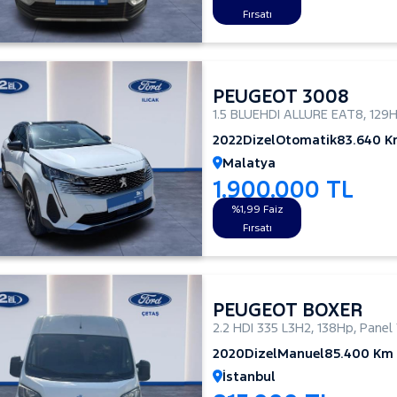
Fırsatı
PEUGEOT 3008
1.5 BLUEHDI ALLURE EAT8
,
129
2022
Dizel
Otomatik
83.640 
Malatya
1.900.000 TL
%1,99 Faiz
Fırsatı
PEUGEOT BOXER
2.2 HDI 335 L3H2
,
138Hp
,
Panel
2020
Dizel
Manuel
85.400 Km
İstanbul