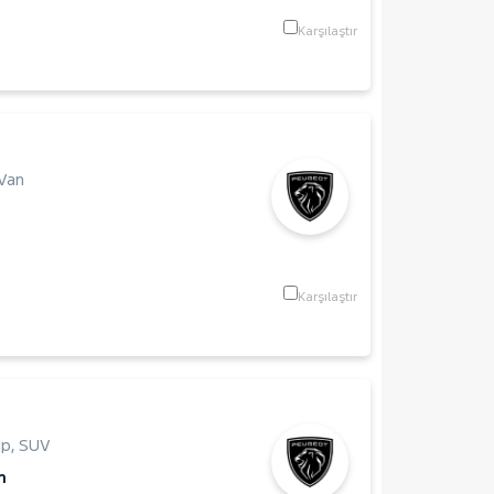
Karşılaştır
Van
Karşılaştır
Hp
,
SUV
m