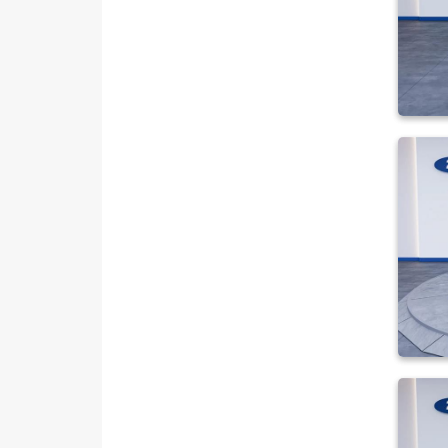
208
3008
308
508
BIPPER
BOXER
EXPERT
EXPERT TRAVELLER
J9
PARTNER
RİFTER
RENAULT
SEAT
SKODA
SSANGYONG