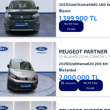
2023
Dizel
Otomatik
82.480 
İzmir
1.399.900 TL
%1,99 Faiz
Fırsatı
PEUGEOT PARTNER
1.5 BLUEHDI UZUN COMFORT
,
2025
Dizel
Manuel
20.200 Km
İstanbul
2.000.000 TL
%1,99 Faiz
Opsiyonlu
Fırsatı