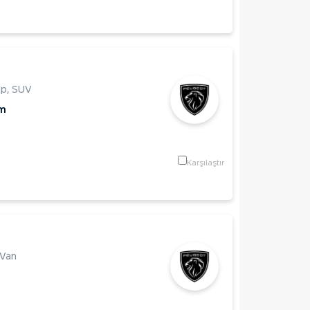
Hp
,
SUV
Km
Karşılaştır
 Van