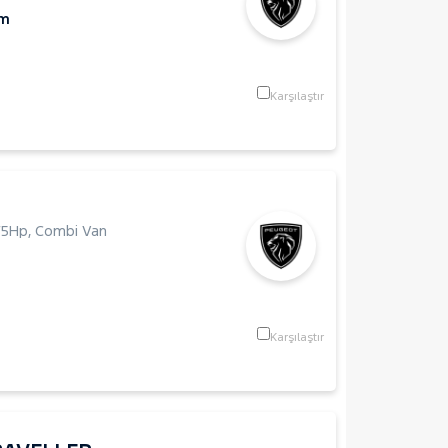
Km
Karşılaştır
75Hp
,
Combi Van
Karşılaştır