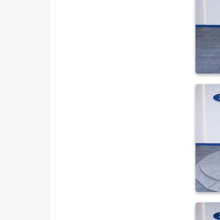
SUBARU
TESLA
TOGG
TOYOTA
TRAKTÖR
VOLKSWAGEN
VOLVO