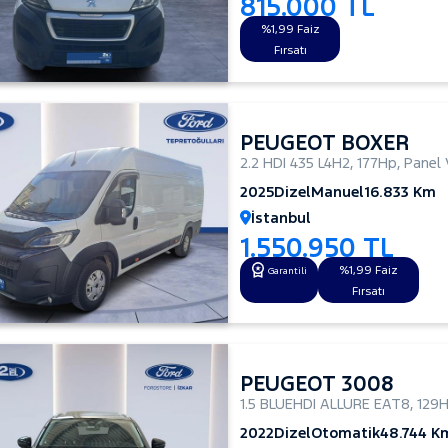
815.000 TL
%1,99 Faiz
Fırsatı
PEUGEOT BOXER
2.2 HDI 435 L4H2
,
177Hp
,
Panel 
2025
Dizel
Manuel
16.833 Km
İstanbul
1.550.950 TL
%1,99 Faiz
Garantili
Fırsatı
PEUGEOT 3008
1.5 BLUEHDI ALLURE EAT8
,
129
2022
Dizel
Otomatik
48.744 K