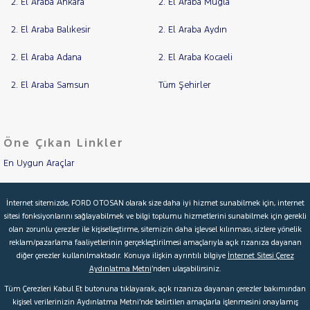
2. El Araba Ankara
2. El Araba Muğla
508
RAMA
2. El Araba Balıkesir
2. El Araba Aydın
BIPPER
YAP
BOXER
2. El Araba Adana
2. El Araba Kocaeli
EXPERT
EXPERT
2. El Araba Samsun
Tüm Şehirler
TRAVELLER
J9
PARTNER
Öne Çıkan Linkler
RİFTER
En Uygun Araçlar
RENAULT
Aracımı Değerle
SEAT
İnternet sitemizde, FORD OTOSAN olarak size daha iyi hizmet sunabilmek için, internet
sitesi fonksiyonlarını sağlayabilmek ve bilgi toplumu hizmetlerini sunabilmek için gerekli
İkinci El Garanti
SKODA
olan zorunlu çerezler ile kişiselleştirme, sitemizin daha işlevsel kılınması, sizlere yönelik
SSANGYONG
reklam/pazarlama faaliyetlerinin gerçekleştirilmesi amaçlarıyla açık rızanıza dayanan
Kampanyalar
diğer çerezler kullanılmaktadır. Konuya ilişkin ayrıntılı bilgiye
İnternet Sitesi Çerez
SUBARU
Aydınlatma Metni
’nden ulaşabilirsiniz.
Kredi Hesaplama & Başvuru
TESLA
Tüm Çerezleri Kabul Et butonuna tıklayarak, açık rızanıza dayanan çerezler bakımından
kişisel verilerinizin Aydınlatma Metni’nde belirtilen amaçlarla işlenmesini onaylamış
TOGG