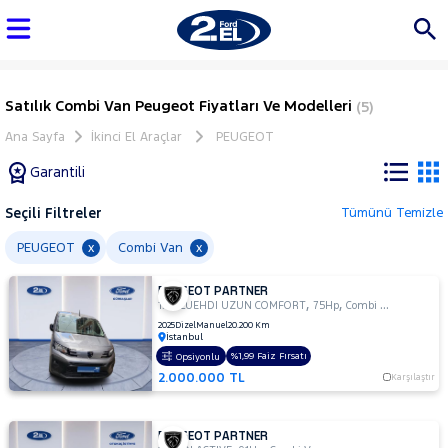
Satılık Combi Van Peugeot Fiyatları Ve Modelleri
(5)
Ana Sayfa
İkinci El Araçlar
PEUGEOT
Garantili
Seçili Filtreler
Tümünü Temizle
Marka
PEUGEOT
Combi Van
x
x
PEUGEOT PARTNER
Tüm
,
,
1.5 BLUEHDI UZUN COMFORT
75Hp
Combi Van
Araçlar
2025
Dizel
Manuel
20.200 Km
İstanbul
AUDI
%1,99 Faiz Fırsatı
Opsiyonlu
BMC
2.000.000 TL
Karşılaştır
BMW
BYD
PEUGEOT PARTNER