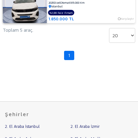
2025
Dizel
Otomatik
15.000 Km
LANCIA
Cinsleri
İstanbul
Kasa
MAN
%1,99 Faiz Fırsatı
MERCEDES-
1.850.000 TL
Karşılaştır
Tipi
Aktarma
BENZ
Toplam 5 araç.
MINI
Türü
MITSUBISHI
Garanti
Kampanya
MOTORSIKLET
1
NISSAN
ve
Boya
OPEL
Fırsatlar
PEUGEOT
Değişen
107
İlan
Parça
2008
No
207
Şehirler
208
3008
2. El Araba İstanbul
2. El Araba İzmir
308