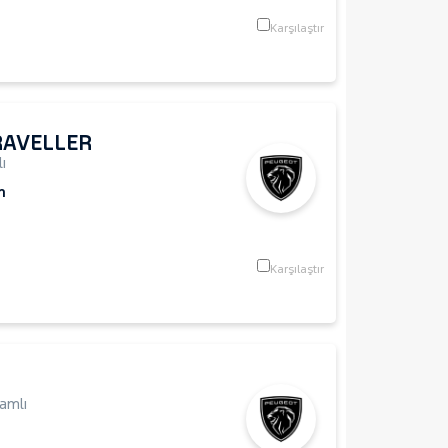
Karşılaştır
RAVELLER
ı
m
Karşılaştır
amlı