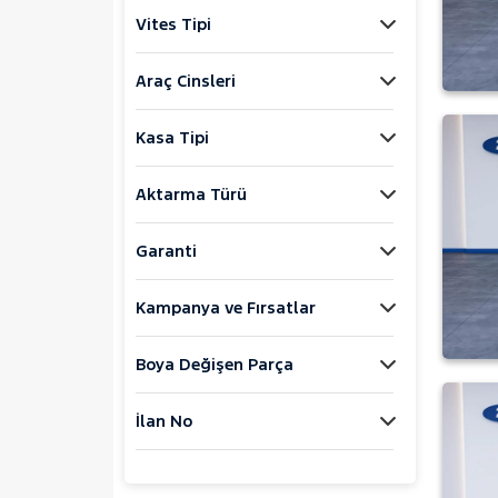
Jaecoo
Vites Tipi
JEEP
KIA
Araç Cinsleri
LANCIA
Kasa Tipi
MAN
MERCEDES-BENZ
Aktarma Türü
MINI
MITSUBISHI
Garanti
MOTORSIKLET
Kampanya ve Fırsatlar
NISSAN
OPEL
Boya Değişen Parça
PEUGEOT
107
İlan No
2008
207