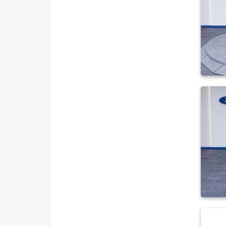
SSANGYONG
SUBARU
TESLA
TOYOTA
TRAKTÖR
VOLKSWAGEN
VOLVO