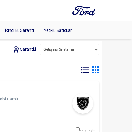
İkinci El Garanti
Yetkili Satıcılar
Garantili
Tüm Markaları
Listele >
bi Camlı
Karşılaştır