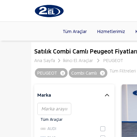
Tüm Araçlar
Hizmetlerimiz
Markalar
>
FORD
(87
Satılık Combi Camlı Peugeot Fiyatlar
VOLKSW
Ana Sayfa
İkinci El Araçlar
PEUGEOT
Modeller
>
CITROE
Tüm Filtreler
PEUGEOT
x
Combi Camlı
x
Kasalar
>
TOYOTA
NISSAN
(
Marka
Tüm Araçlar
AUDI