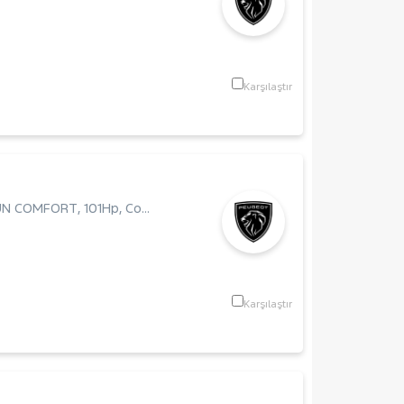
Karşılaştır
ZUN COMFORT
,
101Hp
,
Combi Camlı
Karşılaştır