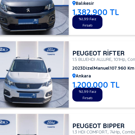
Balıkesir
1.382.900 TL
%1,99 Faiz
Fırsatı
PEUGEOT RİFTER
1.5 BLUEHDI ALLURE
,
101Hp
,
Com
2023
Dizel
Manuel
107.960 Km
Ankara
1.200.000 TL
%1,99 Faiz
Fırsatı
PEUGEOT BIPPER
1.3 HDI COMFORT
,
74Hp
,
Combi