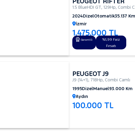
PEUGEOT RİFTER
1.5 BlueHDI GT
,
129Hp
,
Combi C
2024
Dizel
Otomatik
35.137 K
İzmir
1.475.000 TL
%1,99 Faiz
Garantili
Fırsatı
PEUGEOT J9
J9 (14+1)
,
718Hp
,
Combi Camlı
1995
Dizel
Manuel
93.000 Km
Aydın
100.000 TL