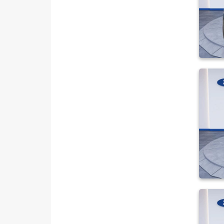
208
3008
307
308
508
BIPPER
BOXER
EXPERT
EXPERT TRAVELLER
J9
PARTNER
RİFTER
RENAULT
SEAT
SKODA