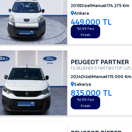
2015
Dizel
Manuel
174.275 Km
Ankara
449.000 TL
%1,99 Faiz
Fırsatı
PEUGEOT PARTNER
1.5 BLUEHDI START&STOP U
2024
Dizel
Manuel
115.000 Km
Sakarya
835.000 TL
%1,99 Faiz
Fırsatı