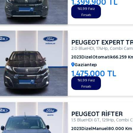
1.399.900 TL
%1,99 Faiz
Fırsatı
PEUGEOT EXPERT T
2.0 BlueHDI
,
174Hp
,
Combi Caml
2023
Dizel
Otomatik
66.259 K
Gaziantep
1.475.000 TL
%1,99 Faiz
Fırsatı
PEUGEOT RİFTER
1.5 BlueHDI GT
,
129Hp
,
Combi C
2023
Dizel
Manuel
80.000 Km