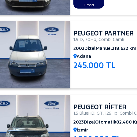
Fırsatı
PEUGEOT PARTNER
1.9 D
,
70Hp
,
Combi Camlı
2002
Dizel
Manuel
218.622 Km
Adana
245.000 TL
PEUGEOT RİFTER
1.5 BlueHDI GT
,
129Hp
,
Combi C
2023
Dizel
Otomatik
82.480 
İzmir