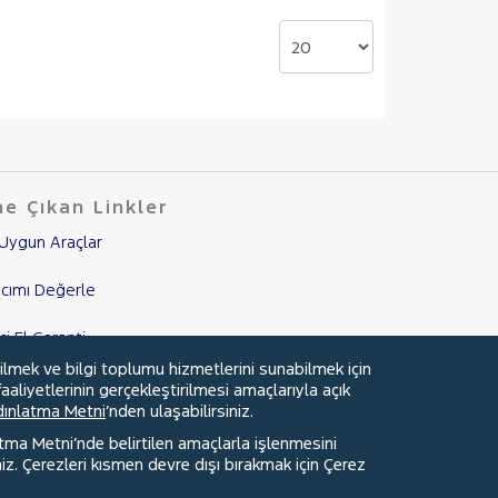
e Çıkan Linkler
Uygun Araçlar
cımı Değerle
nci El Garanti
ilmek ve bilgi toplumu hizmetlerini sunabilmek için
mpanyalar
aaliyetlerinin gerçekleştirilmesi amaçlarıyla açık
ydınlatma Metni
’nden ulaşabilirsiniz.
edi Hesaplama & Başvuru
atma Metni’nde belirtilen amaçlarla işlenmesini
z. Çerezleri kısmen devre dışı bırakmak için Çerez