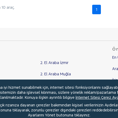
10 araç.
1
Ön
En 
2. El Araba İzmir
Ara
2. El Araba Muğla
İki
2. El Araba Adana
yi hizmet sunabilmek için, internet sitesi fonksiyonlarını sağlayab
Ka
, sitemizin daha işlevsel kılınması, sizlere yönelik reklam/pazarlama f
2. El Araba Aydın
anılmaktadır. Konuya ilişkin ayrıntılı bilgiye
İnternet Sitesi Çerez A
Kr
ık rızanıza dayanan çerezler bakımından kişisel verilerinizin Aydınl
Tüm Şehirler
una tıklayarak, zorunlu çerezler dışındaki çerezleri reddedebilirsini
Ayarlarını Yönet butonuna tıklayınız.