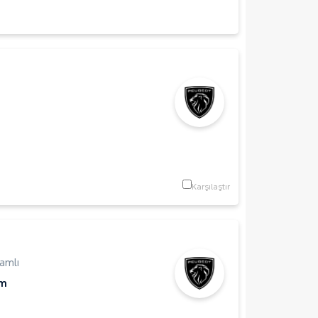
Karşılaştır
amlı
Km