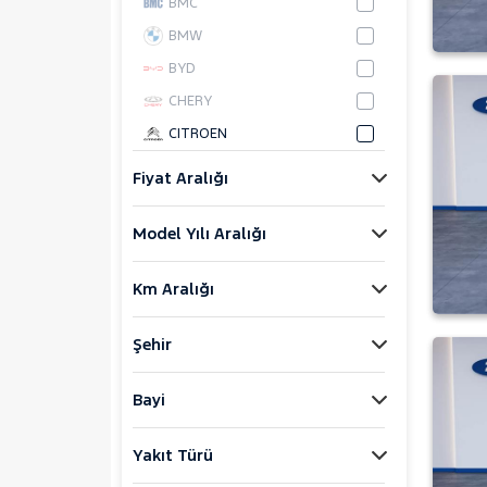
BMC
BMW
BYD
CHERY
CITROEN
CUPRA
Fiyat Aralığı
DACIA
Model Yılı Aralığı
DAIHATSU
FIAT
Km Aralığı
FORD
Foton
Şehir
HONDA
HYUNDAI
Bayi
ISUZU
Yakıt Türü
Iveco