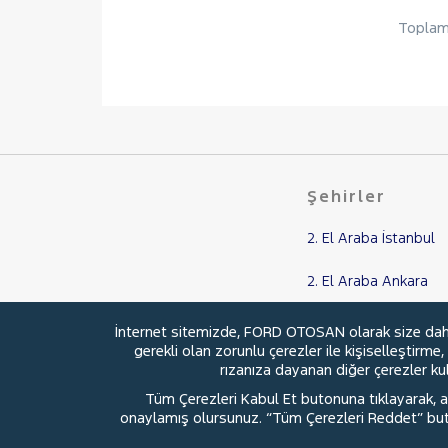
Toplam 
Şehirler
2. El Araba İstanbul
2. El Araba Ankara
2. El Araba Balıkesir
İnternet sitemizde, FORD OTOSAN olarak size daha i
gerekli olan zorunlu çerezler ile kişiselleştirme
2. El Araba Kocaeli
rızanıza dayanan diğer çerezler kull
Tüm Çerezleri Kabul Et butonuna tıklayarak, aç
2. El Araba Samsun
onaylamış olursunuz. “Tüm Çerezleri Reddet” buton