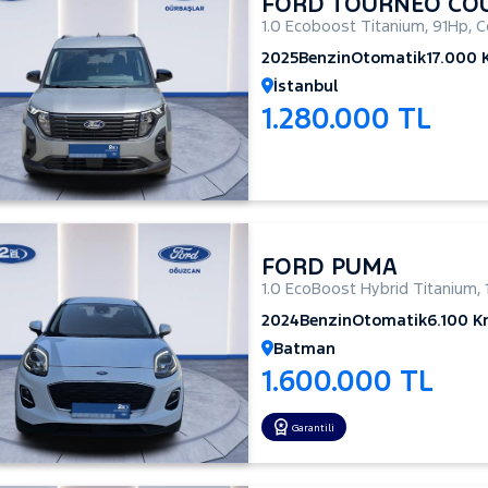
FORD TOURNEO CO
1.0 Ecoboost Titanium
,
91Hp
,
C
2025
Benzin
Otomatik
17.000
İstanbul
1.280.000 TL
FORD PUMA
1.0 EcoBoost Hybrid Titanium
,
2024
Benzin
Otomatik
6.100 
Batman
1.600.000 TL
Garantili