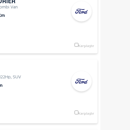
URIER
ombi Van
 Km
Karşılaştır
122Hp
,
SUV
Km
Karşılaştır