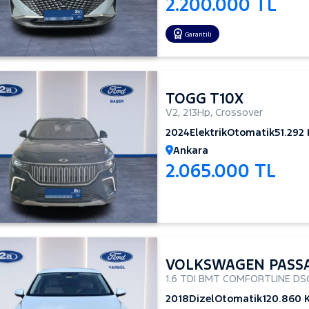
2.200.000 TL
Garantili
TOGG T10X
V2
,
213Hp
,
Crossover
2024
Elektrik
Otomatik
51.292
Ankara
2.065.000 TL
VOLKSWAGEN PASS
1.6 TDI BMT COMFORTLINE DS
2018
Dizel
Otomatik
120.860 