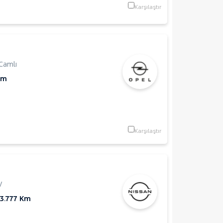
Karşılaştır
Camlı
Km
Karşılaştır
V
3.777 Km