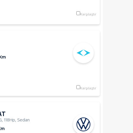
Karşılaştır
 Km
Karşılaştır
AT
G
,
118Hp
,
Sedan
Km