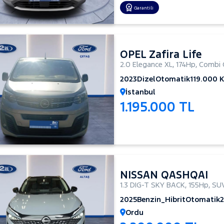
Garantili
OPEL Zafira Life
2.0 Elegance XL
,
174Hp
,
Combi 
2023
Dizel
Otomatik
119.000 
İstanbul
1.195.000 TL
NISSAN QASHQAI
1.3 DIG-T SKY BACK
,
155Hp
,
SU
2025
Benzin_Hibrit
Otomatik
2
Ordu