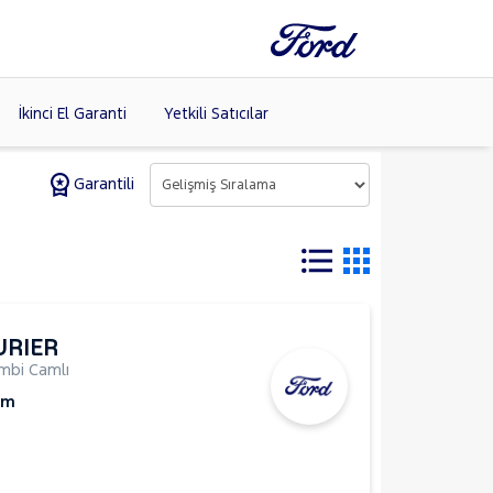
İkinci El Garanti
Yetkili Satıcılar
Garantili
Tüm Markaları
Listele >
URIER
mbi Camlı
Km