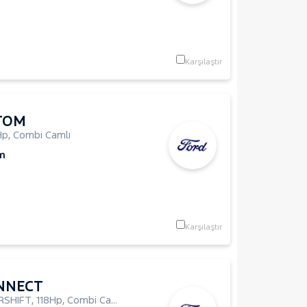
Karşılaştır
TOM
Hp
,
Combi Camlı
m
Karşılaştır
NNECT
RSHIFT
,
118Hp
,
Combi Camlı