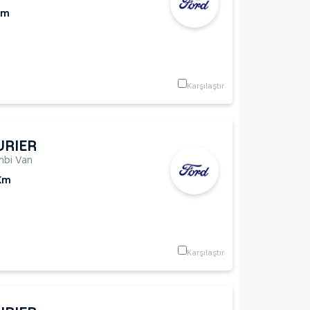
Km
Karşılaştır
URIER
bi Van
Km
Karşılaştır