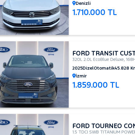
Denizli
1.710.000 TL
FORD TRANSIT CUS
320L 2.0L EcoBlue Deluxe
,
168
2025
Dizel
Otomatik
45.828 K
İzmir
1.859.000 TL
FORD TOURNEO CO
1.5 TDCI SWB TITANIUM POWE