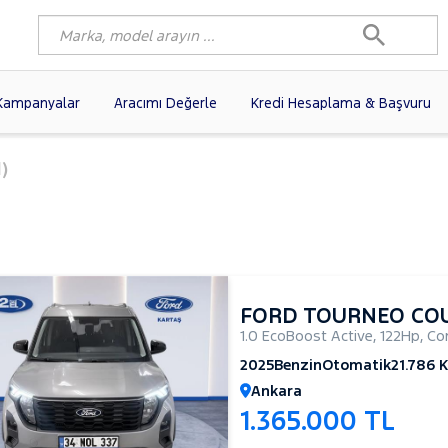
Kampanyalar
Aracımı Değerle
Kredi Hesaplama & Başvuru
3)
FIAT
(98)
RENAULT
(77)
)
AGEN
(56)
OPEL
(55)
PEUGEOT
(35)
I
(19)
CITROEN
(17)
TOYOTA
(14)
)
KIA
(12)
VOLVO
(11)
9)
NISSAN
(9)
AUDI
(9)
FORD TOURNEO CO
1.0 EcoBoost Active
,
122Hp
,
Co
2025
Benzin
Otomatik
21.786 
Ankara
1.365.000 TL