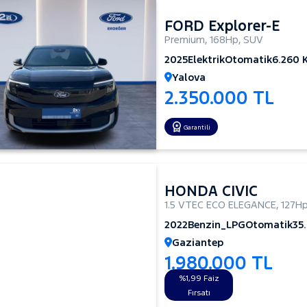
FORD Explorer-E
Premium
,
168Hp
,
SUV
2025
Elektrik
Otomatik
6.260 
Yalova
2.350.000 TL
Garantili
HONDA CIVIC
1.5 VTEC ECO ELEGANCE
,
127H
2022
Benzin_LPG
Otomatik
35
Gaziantep
1.980.000 TL
%1,99 Faiz
Fırsatı