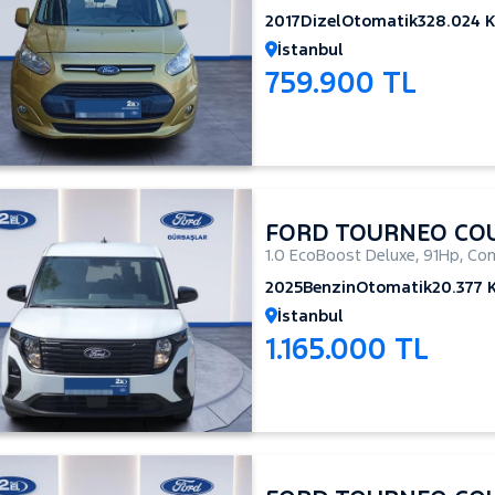
2017
Dizel
Otomatik
328.024 
İstanbul
759.900 TL
FORD TOURNEO CO
1.0 EcoBoost Deluxe
,
91Hp
,
Com
2025
Benzin
Otomatik
20.377 
İstanbul
1.165.000 TL