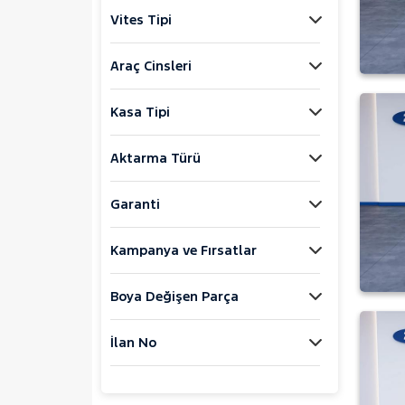
Jaecoo
Vites Tipi
JEEP
KIA
Araç Cinsleri
LANCIA
Kasa Tipi
MAN
MERCEDES-BENZ
Aktarma Türü
MINI
MITSUBISHI
Garanti
MOTORSIKLET
Kampanya ve Fırsatlar
NISSAN
OPEL
Boya Değişen Parça
PEUGEOT
RENAULT
İlan No
SEAT
SKODA