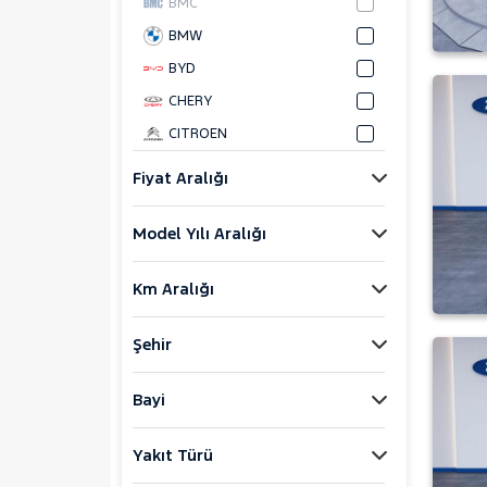
BMC
BMW
BYD
CHERY
CITROEN
CUPRA
Fiyat Aralığı
DACIA
Model Yılı Aralığı
DAIHATSU
FIAT
Km Aralığı
FORD
Foton
Şehir
HONDA
HYUNDAI
Bayi
ISUZU
Yakıt Türü
Iveco