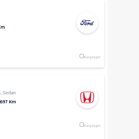
Km
Karşılaştır
p
,
Sedan
.697 Km
Karşılaştır