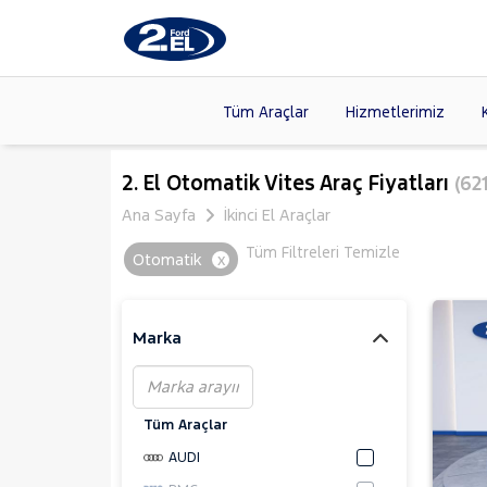
Tüm Araçlar
Hizmetlerimiz
Markalar
>
FORD
(88
2. El Otomatik Vites Araç Fiyatları
(621
VOLKSW
Ana Sayfa
İkinci El Araçlar
Modeller
>
HYUNDA
Tüm Filtreleri Temizle
Otomatik
x
Kasalar
>
DACIA
(13
SKODA
(
Marka
Tüm Araçlar
AUDI