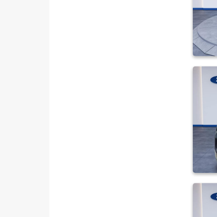
SSANGYONG
SUBARU
TESLA
TOGG
TOYOTA
TRAKTÖR
VOLKSWAGEN
VOLVO