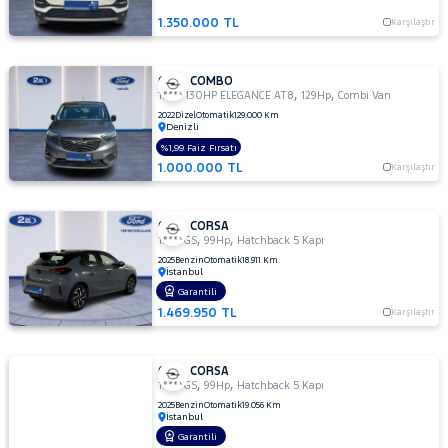
1.350.000 TL
Karşılaştır
OPEL COMBO
,
,
1.5 D 130HP ELEGANCE AT8
129Hp
Combi Van
2022
Dizel
Otomatik
129.000 Km
Denizli
%1,99 Faiz Fırsatı
1.000.000 TL
Karşılaştır
OPEL CORSA
,
,
1.2 T GS
99Hp
Hatchback 5 Kapı
2025
Benzin
Otomatik
18.911 Km
İstanbul
Garantili
1.469.950 TL
Karşılaştır
OPEL CORSA
,
,
1.2 T GS
99Hp
Hatchback 5 Kapı
2025
Benzin
Otomatik
19.056 Km
İstanbul
Garantili