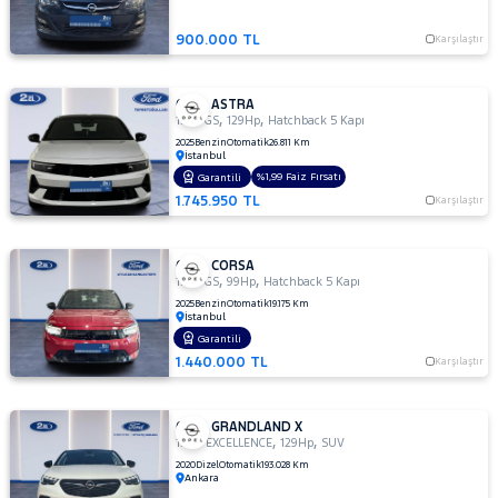
900.000 TL
Karşılaştır
OPEL ASTRA
,
,
1.2 T GS
129Hp
Hatchback 5 Kapı
2025
Benzin
Otomatik
26.811 Km
İstanbul
%1,99 Faiz Fırsatı
Garantili
1.745.950 TL
Karşılaştır
OPEL CORSA
,
,
1.2 T GS
99Hp
Hatchback 5 Kapı
2025
Benzin
Otomatik
19.175 Km
İstanbul
Garantili
1.440.000 TL
Karşılaştır
OPEL GRANDLAND X
,
,
1.5 D EXCELLENCE
129Hp
SUV
2020
Dizel
Otomatik
193.028 Km
Ankara