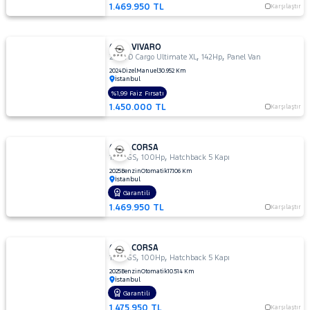
1.469.950 TL
Karşılaştır
OPEL VIVARO
,
,
2.0 TD Cargo Ultimate XL
142Hp
Panel Van
2024
Dizel
Manuel
30.952 Km
İstanbul
%1,99 Faiz Fırsatı
1.450.000 TL
Karşılaştır
OPEL CORSA
,
,
1.2 T GS
100Hp
Hatchback 5 Kapı
2025
Benzin
Otomatik
17.106 Km
İstanbul
Garantili
1.469.950 TL
Karşılaştır
OPEL CORSA
,
,
1.2 T GS
100Hp
Hatchback 5 Kapı
2025
Benzin
Otomatik
10.514 Km
İstanbul
Garantili
1.475.950 TL
Karşılaştır