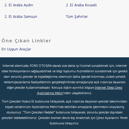
2. El Araba Aydın
2. El Araba Kocaeli
2. El Araba Samsun
Tüm Şehirler
Öne Çıkan Linkler
En Uygun Araçlar
Aracımı Değerle
İnternet sitemizde, FORD OTOSAN olarak size daha iyi hizmet sunabilmek için, internet
sitesi fonksiyonlarını sağlayabilmek ve bilgi toplumu hizmetlerini sunabilmek için gerekli
İkinci El Garanti
olan zorunlu çerezler ile kişiselleştirme, sitemizin daha işlevsel kılınması, sizlere yönelik
reklam/pazarlama faaliyetlerinin gerçekleştirilmesi amaçlarıyla açık rızanıza dayanan
Kampanyalar
diğer çerezler kullanılmaktadır. Konuya ilişkin ayrıntılı bilgiye
İnternet Sitesi Çerez
Aydınlatma Metni
’nden ulaşabilirsiniz.
Kredi Hesaplama & Başvuru
Tüm Çerezleri Kabul Et butonuna tıklayarak, açık rızanıza dayanan çerezler bakımından
kişisel verilerinizin Aydınlatma Metni’nde belirtilen amaçlarla işlenmesini onaylamış
olursunuz. “Tüm Çerezleri Reddet” butonuna tıklayarak, zorunlu çerezler dışındaki
© 2026 Ford Türkiye
Ford Kurumsal
Hakkımızda
çerezleri reddedebilirsiniz. Çerezleri kısmen devre dışı bırakmak için Çerez Ayarlarını Yönet
butonuna tıklayınız.
Şartlar & Kişisel Verilerin Korunması
S.S.S.
Faydalı Bağlantılar