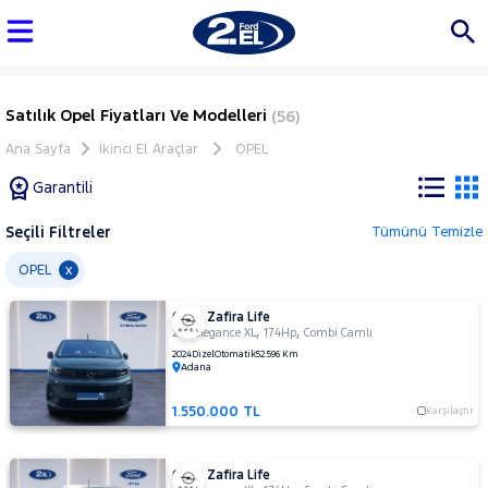
Satılık Opel Fiyatları Ve Modelleri
(56)
Ana Sayfa
İkinci El Araçlar
OPEL
Garantili
Seçili Filtreler
Tümünü Temizle
Marka
OPEL
x
OPEL Zafira Life
Tüm
,
,
2.0 Elegance XL
174Hp
Combi Camlı
Araçlar
2024
Dizel
Otomatik
52.596 Km
Adana
AUDI
BMC
1.550.000 TL
Karşılaştır
BMW
BYD
OPEL Zafira Life