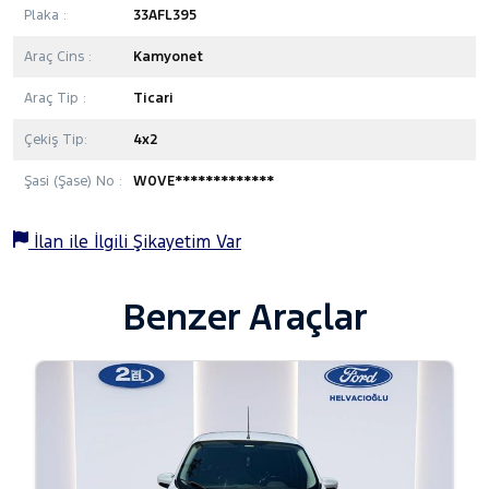
Plaka :
33AFL395
Araç Cins :
Kamyonet
Araç Tip :
Ticari
Çekiş Tip:
4x2
Şasi (Şase) No :
W0VE*************
İlan ile İlgili Şikayetim Var
Benzer Araçlar