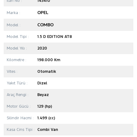
İlan No :
143410
OPEL
Marka :
COMBO
Model :
Model Tipi :
1.5 D EDITION AT8
Model Yılı :
2020
Kilometre :
198.000 Km
Vites :
Otomatik
Yakıt Türü :
Dizel
Araç Rengi :
Beyaz
Motor Gücü :
129 (hp)
Silindir Hacmi :
1.499 (cc)
Kasa Cins Tipi :
Combi Van