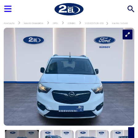
Ana Sayfa
İkinci El Otomobiller
OPEL
COMBO
1.5 D EDITION AT8
İlan No: 143410