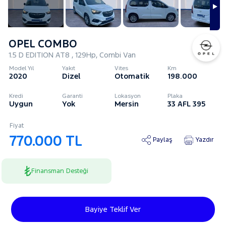
OPEL COMBO
1.5 D EDITION AT8 , 129Hp, Combi Van
Model Yıl
Yakıt
Vites
Km
2020
Dizel
Otomatik
198.000
Kredi
Garanti
Lokasyon
Plaka
Uygun
Yok
Mersin
33 AFL 395
Fiyat
770.000 TL
Paylaş
Yazdır
Finansman Desteği
Bayiye Teklif Ver