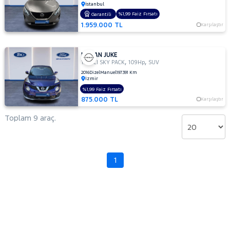
İstanbul
SSANGYONG
%1,99 Faiz Fırsatı
Garantili
RAMA
SUBARU
1.959.000 TL
Karşılaştır
YAP
TESLA
NISSAN JUKE
TOGG
,
,
1.5 DCI SKY PACK
109Hp
SUV
TOYOTA
2016
Dizel
Manuel
197.391 Km
İzmir
TRAKTÖR
%1,99 Faiz Fırsatı
875.000 TL
Karşılaştır
VOLKSWAGEN
Toplam 9 araç.
VOLVO
1