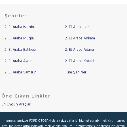
Şehirler
2. El Araba İstanbul
2. El Araba İzmir
2. El Araba Muğla
2. El Araba Ankara
2. El Araba Balıkesir
2. El Araba Adana
2. El Araba Aydın
2. El Araba Kocaeli
2. El Araba Samsun
Tüm Şehirler
Öne Çıkan Linkler
En Uygun Araçlar
Aracımı Değerle
İnternet sitemizde, FORD OTOSAN olarak size daha iyi hizmet sunabilmek için, internet
sitesi fonksiyonlarını sağlayabilmek ve bilgi toplumu hizmetlerini sunabilmek için gerekli