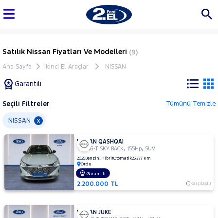
Satılık Nissan Fiyatları Ve Modelleri
(9)
Ana Sayfa
İkinci El Araçlar
NISSAN
Garantili
Seçili Filtreler
Tümünü Temizle
Marka
NISSAN
x
NISSAN QASHQAI
Tüm
,
,
1.3 DIG-T SKY BACK
155Hp
SUV
Araçlar
2025
Benzin_Hibrit
Otomatik
23.777 Km
Ordu
AUDI
Garantili
BMC
2.200.000 TL
Karşılaştır
BMW
BYD
NISSAN JUKE