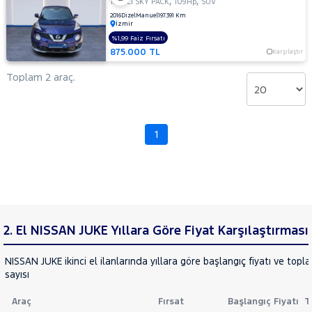
,
,
1.5 DCI SKY PACK
109Hp
SUV
CHERY
2016
Dizel
Manuel
197.391 Km
İzmir
CITROEN
%1,99 Faiz Fırsatı
Fiyat
CUPRA
875.000 TL
Karşılaştır
Model
DACIA
Aralığı
Toplam 2 araç.
DAIHATSU
Yılı
FIAT
Km
Aralığı
FORD
1
Aralığı
Foton
Şehir
HONDA
HYUNDAI
Bayi
ISUZU
Yakıt
2. El NISSAN JUKE Yıllara Göre Fiyat Karşılaştırması
Iveco
Türü
Vites
Jaecoo
NISSAN JUKE ikinci el ilanlarında yıllara göre başlangıç fiyatı ve topl
sayısı
JEEP
Tipi
Araç
KIA
Araç
Fırsat
Başlangıç Fiyatı
T