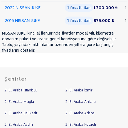
LANCIA
Cinsleri
2022 NISSAN JUKE
1.300.000 ₺
1
Kasa
1 fırsatlı ilan
MAN
MERCEDES-
2016 NISSAN JUKE
875.000 ₺
1
1 fırsatlı ilan
Tipi
Aktarma
BENZ
MINI
NISSAN JUKE ikinci el ilanlarında fiyatlar model yılı, kilometre,
Türü
MITSUBISHI
donanım paketi ve aracın genel kondisyonuna göre değişebilir.
Garanti
Tablo, yayındaki aktif ilanlar üzerinden yıllara göre başlangıç
Kampanya
MOTORSIKLET
fiyatlarını gösterir.
NISSAN
ve
Boya
JUKE
Fırsatlar
1.0
Değişen
DIG-T
Şehirler
İlan
TEKNA
Parça
DCT
2. El Araba İstanbul
2. El Araba İzmir
No
1.5
DCI
2. El Araba Muğla
2. El Araba Ankara
SKY
PACK
2. El Araba Balıkesir
2. El Araba Adana
QASHQAI
2. El Araba Aydın
2. El Araba Kocaeli