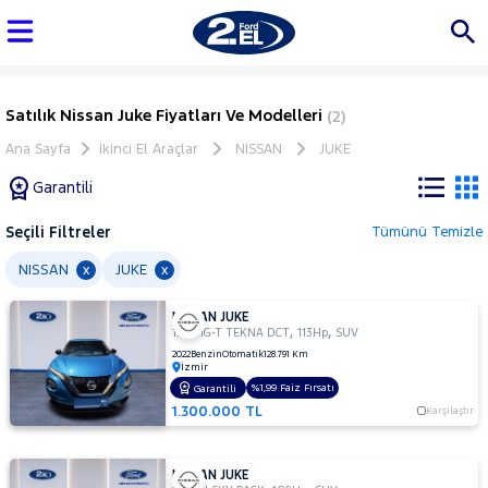
Satılık Nissan Juke Fiyatları Ve Modelleri
(2)
Ana Sayfa
İkinci El Araçlar
NISSAN
JUKE
Garantili
Seçili Filtreler
Tümünü Temizle
Marka
NISSAN
JUKE
x
x
NISSAN JUKE
Tüm
,
,
1.0 DIG-T TEKNA DCT
113Hp
SUV
Araçlar
2022
Benzin
Otomatik
128.791 Km
İzmir
AUDI
%1,99 Faiz Fırsatı
Garantili
BMC
1.300.000 TL
Karşılaştır
BMW
BYD
NISSAN JUKE