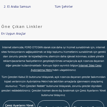
TOWNSTAR
2. El Araba Samsun
Tüm Şehirler
OPEL
RAMA
YAP
PEUGEOT
RENAULT
Öne Çıkan Linkler
SEAT
En Uygun Araçlar
SKODA
Aracımı Değerle
SSANGYONG
İnternet sitemizde, FORD OTOSAN olarak size daha iyi hizmet sunabilmek için, internet
SUBARU
sitesi fonksiyonlarını sağlayabilmek ve bilgi toplumu hizmetlerini sunabilmek için gerekli
İkinci El Garanti
olan zorunlu çerezler ile kişiselleştirme, sitemizin daha işlevsel kılınması, sizlere yönelik
TESLA
reklam/pazarlama faaliyetlerinin gerçekleştirilmesi amaçlarıyla açık rızanıza dayanan
Kampanyalar
diğer çerezler kullanılmaktadır. Konuya ilişkin ayrıntılı bilgiye
İnternet Sitesi Çerez
TOGG
Aydınlatma Metni
’nden ulaşabilirsiniz.
Kredi Hesaplama & Başvuru
TOYOTA
Tüm Çerezleri Kabul Et butonuna tıklayarak, açık rızanıza dayanan çerezler bakımından
TRAKTÖR
kişisel verilerinizin Aydınlatma Metni’nde belirtilen amaçlarla işlenmesini onaylamış
olursunuz. “Tüm Çerezleri Reddet” butonuna tıklayarak, zorunlu çerezler dışındaki
VOLKSWAGEN
© 2026 Ford Türkiye
Ford Kurumsal
Hakkımızda
çerezleri reddedebilirsiniz. Çerezleri kısmen devre dışı bırakmak için Çerez Ayarlarını Yönet
VOLVO
butonuna tıklayınız.
Şartlar & Kişisel Verilerin Korunması
S.S.S.
Faydalı Bağlantılar
Çerez Tercihleri
Çerez Ayarlarını Yönet