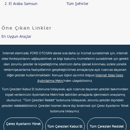
2. El Araba Samsun
Tüm Şehirler
RENAULT
İlan
Parça
SEAT
No
SKODA
Öne Çıkan Linkler
SSANGYONG
En Uygun Araçlar
SUBARU
TESLA
Aracımı Değerle
İnternet sitemizde, FORD OTOSAN olarak size daha iyi hizmet sunabilmek için, internet
TOGG
sitesi fonksiyonlarını sağlayabilmek ve bilgi toplumu hizmetlerini sunabilmek için gerekli
İkinci El Garanti
RAMA
olan zorunlu çerezler ile kişiselleştirme, sitemizin daha işlevsel kılınması, sizlere yönelik
TOYOTA
YAP
reklam/pazarlama faaliyetlerinin gerçekleştirilmesi amaçlarıyla açık rızanıza dayanan
Kampanyalar
TRAKTÖR
diğer çerezler kullanılmaktadır. Konuya ilişkin ayrıntılı bilgiye
İnternet Sitesi Çerez
Aydınlatma Metni
’nden ulaşabilirsiniz.
VOLKSWAGEN
Kredi Hesaplama & Başvuru
Tüm Çerezleri Kabul Et butonuna tıklayarak, açık rızanıza dayanan çerezler bakımından
VOLVO
kişisel verilerinizin Aydınlatma Metni’nde belirtilen amaçlarla işlenmesini onaylamış
olursunuz. “Tüm Çerezleri Reddet” butonuna tıklayarak, zorunlu çerezler dışındaki
© 2026 Ford Türkiye
Ford Kurumsal
Hakkımızda
çerezleri reddedebilirsiniz. Çerezleri kısmen devre dışı bırakmak için Çerez Ayarlarını Yönet
butonuna tıklayınız.
Şartlar & Kişisel Verilerin Korunması
S.S.S.
Faydalı Bağlantılar
Çerez Tercihleri
Çerez Ayarlarını Yönet
Tüm Çerezleri Kabul Et
Tüm Çerezleri Reddet