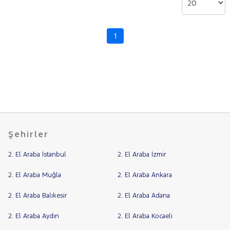
HYUNDAI
Bayi
ISUZU
Yakıt
1
Iveco
Türü
Vites
Jaecoo
JEEP
Tipi
Araç
KIA
LANCIA
Cinsleri
Kasa
MAN
MERCEDES-
Tipi
Şehirler
Aktarma
BENZ
MINI
2. El Araba İstanbul
2. El Araba İzmir
Türü
MITSUBISHI
Garanti
Kampanya
2. El Araba Muğla
2. El Araba Ankara
MOTORSIKLET
NISSAN
2. El Araba Balıkesir
2. El Araba Adana
ve
Boya
OPEL
2. El Araba Aydın
2. El Araba Kocaeli
Fırsatlar
PEUGEOT
Değişen