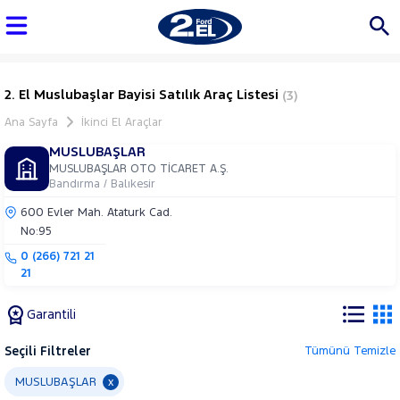
2. El Muslubaşlar Bayisi Satılık Araç Listesi
(3)
Ana Sayfa
İkinci El Araçlar
MUSLUBAŞLAR
MUSLUBAŞLAR OTO TİCARET A.Ş.
Bandırma / Balıkesir
600 Evler Mah. Ataturk Cad.
No:95
0 (266) 721 21
21
Garantili
Seçili Filtreler
Tümünü Temizle
Marka
MUSLUBAŞLAR
x