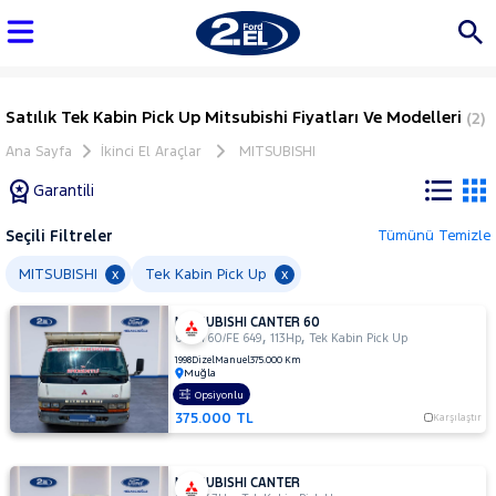
Satılık Tek Kabin Pick Up Mitsubishi Fiyatları Ve Modelleri
(2)
Ana Sayfa
İkinci El Araçlar
MITSUBISHI
Garantili
Seçili Filtreler
Tümünü Temizle
Marka
MITSUBISHI
Tek Kabin Pick Up
x
x
MITSUBISHI CANTER 60
Tüm
,
,
60 3760/FE 649
113Hp
Tek Kabin Pick Up
Araçlar
1998
Dizel
Manuel
375.000 Km
Muğla
AUDI
Opsiyonlu
BMC
375.000 TL
Karşılaştır
BMW
BYD
MITSUBISHI CANTER