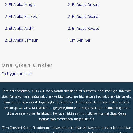
LANCIA
2. El Araba Muğla
2. El Araba Ankara
Cinsleri
Kasa
MAN
2. El Araba Balıkesir
2. El Araba Adana
MERCEDES-
Tipi
Aktarma
BENZ
2. El Araba Aydın
2. El Araba Kocaeli
MINI
Türü
MITSUBISHI
2. El Araba Samsun
Tüm Şehirler
Garanti
Kampanya
CANTER
CANTER
ve
60
Boya
Öne Çıkan Linkler
MOTORSIKLET
En Uygun Araçlar
Fırsatlar
NISSAN
Değişen
İlan
OPEL
Aracımı Değerle
Parça
İnternet sitemizde, FORD OTOSAN olarak size daha iyi hizmet sunabilmek için, internet
PEUGEOT
sitesi fonksiyonlarını sağlayabilmek ve bilgi toplumu hizmetlerini sunabilmek için gerekli
İkinci El Garanti
No
olan zorunlu çerezler ile kişiselleştirme, sitemizin daha işlevsel kılınması, sizlere yönelik
RENAULT
reklam/pazarlama faaliyetlerinin gerçekleştirilmesi amaçlarıyla açık rızanıza dayanan
Kampanyalar
SEAT
diğer çerezler kullanılmaktadır. Konuya ilişkin ayrıntılı bilgiye
İnternet Sitesi Çerez
Aydınlatma Metni
’nden ulaşabilirsiniz.
SKODA
Kredi Hesaplama & Başvuru
Tüm Çerezleri Kabul Et butonuna tıklayarak, açık rızanıza dayanan çerezler bakımından
SSANGYONG