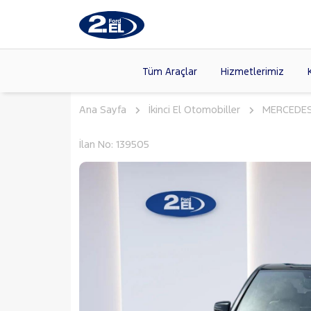
Tüm Araçlar
Hizmetlerimiz
Ana Sayfa
İkinci El Otomobiller
MERCEDE
Markalar
>
FORD
(89
VOLKSW
Modeller
>
İlan No: 139505
CITROE
Kasalar
>
TOYOTA
SKODA
(