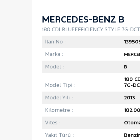
MERCEDES-BENZ B
180 CDI BLUEEFFICIENCY STYLE 7G-DCT,
İlan No :
13950
Marka :
MERCE
Model :
B
180 C
Model Tipi :
7G-DC
Model Yılı :
2013
Kilometre :
182.0
Vites :
Otoma
Yakıt Türü :
Benzi