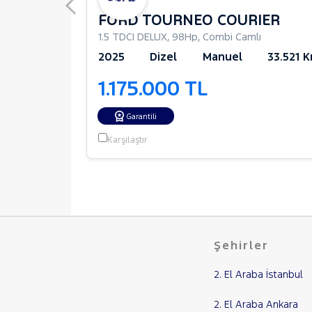
FORD TOURNEO COURIER
1.5 TDCI DELUX
,
98Hp
,
Combi Camlı
227.435 Km
2025
Dizel
Manuel
33.521 
1.175.000 TL
Garantili
Karşılaştır
Şehirler
2. El Araba İstanbul
2. El Araba Ankara