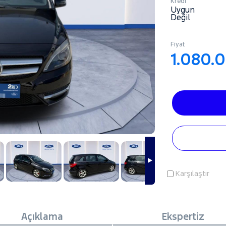
Kredi
Uygun
Değil
Fiyat
1.080.
Karşılaştır
Açıklama
Ekspertiz