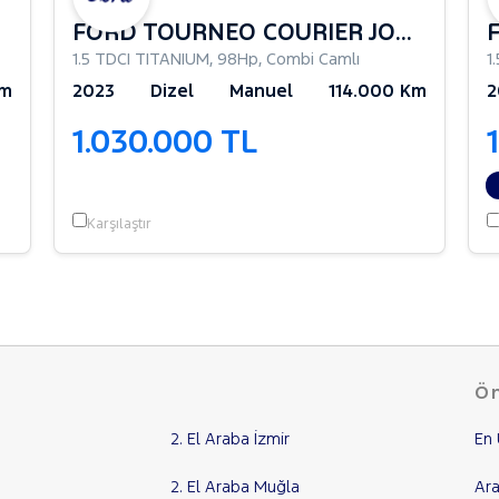
FORD TOURNEO COURIER JOURNEY
1.5 TDCI TITANIUM
,
98Hp
,
Combi Camlı
1
Km
2023
Dizel
Manuel
114.000 Km
2
1.030.000 TL
Karşılaştır
Ön
2. El Araba İzmir
En 
2. El Araba Muğla
Ara