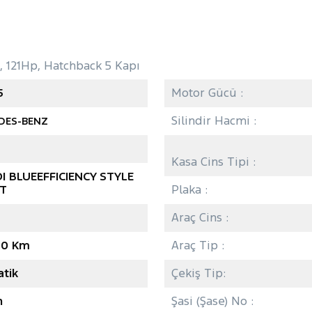
 121Hp, Hatchback 5 Kapı
5
Motor Gücü :
Silindir Hacmi :
DES-BENZ
Kasa Cins Tipi :
DI BLUEEFFICIENCY STYLE
T
Plaka :
Araç Cins :
00 Km
Araç Tip :
tik
Çekiş Tip:
n
Şasi (Şase) No :