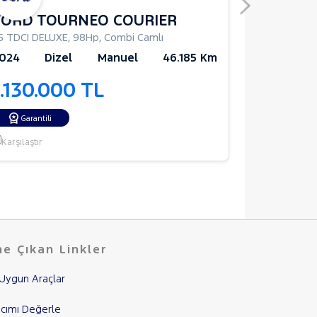
FORD TOURNEO COURIER
FIAT DU
.5 TDCI DELUXE
,
98Hp
,
Combi Camlı
3250M
,
138H
024
Dizel
Manuel
46.185 Km
2020
D
1.130.000 TL
990.0
Garantili
Karşılaştır
Karşılaştır
e Çıkan Linkler
Uygun Araçlar
cımı Değerle