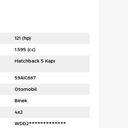
121 (hp)
1.595 (cc)
Hatchback 5 Kapı
59AIC667
Otomobil
Binek
4x2
WDD2*************