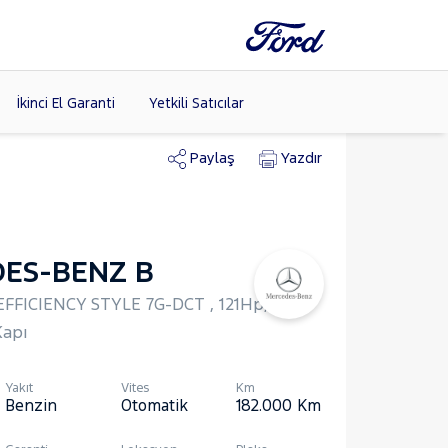
İkinci El Garanti
Yetkili Satıcılar
Paylaş
Yazdır
Tüm Markaları
Listele >
ES-BENZ B
(8)
EFFICIENCY STYLE 7G-DCT , 121Hp,
Kapı
Yakıt
Vites
Km
Benzin
Otomatik
182.000
Km