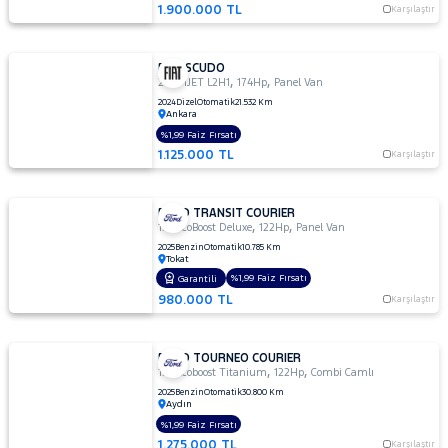
1.900.000 TL
Karşılaştır
FIAT SCUDO
,
,
2.0 MJET L2H1
174Hp
Panel Van
2024
Dizel
Otomatik
21.532 Km
Ankara
%1,99 Faiz Fırsatı
1.125.000 TL
Karşılaştır
FORD TRANSIT COURIER
,
,
1.0 EcoBoost Deluxe
122Hp
Panel Van
2025
Benzin
Otomatik
10.785 Km
Tokat
%1,99 Faiz Fırsatı
Garantili
980.000 TL
Karşılaştır
FORD TOURNEO COURIER
,
,
1.0 Ecoboost Titanium
122Hp
Combi Camlı
2025
Benzin
Otomatik
30.800 Km
Aydın
%1,99 Faiz Fırsatı
1.275.000 TL
Karşılaştır