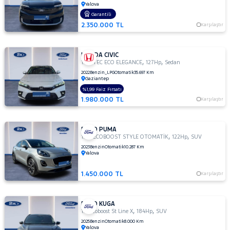
Yalova
TOGG
Garantili
RAMA
TOYOTA
2.350.000 TL
Karşılaştır
YAP
TRAKTÖR
VOLKSWAGEN
HONDA CIVIC
,
,
1.5 VTEC ECO ELEGANCE
127Hp
Sedan
VOLVO
2022
Benzin_LPG
Otomatik
35.697 Km
Gaziantep
%1,99 Faiz Fırsatı
1.980.000 TL
Karşılaştır
FORD PUMA
,
,
1.0L ECOBOOST STYLE OTOMATİK
122Hp
SUV
2023
Benzin
Otomatik
10.287 Km
Yalova
1.450.000 TL
Karşılaştır
FORD KUGA
,
,
1.5 Ecoboost St Line X
184Hp
SUV
2025
Benzin
Otomatik
8.000 Km
Yalova