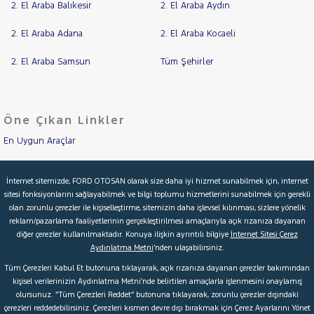
2. El Araba Balıkesir
2. El Araba Aydın
2. El Araba Adana
2. El Araba Kocaeli
2. El Araba Samsun
Tüm Şehirler
Öne Çıkan Linkler
En Uygun Araçlar
Aracımı Değerle
İnternet sitemizde, FORD OTOSAN olarak size daha iyi hizmet sunabilmek için, internet
sitesi fonksiyonlarını sağlayabilmek ve bilgi toplumu hizmetlerini sunabilmek için gerekli
İkinci El Garanti
olan zorunlu çerezler ile kişiselleştirme, sitemizin daha işlevsel kılınması, sizlere yönelik
reklam/pazarlama faaliyetlerinin gerçekleştirilmesi amaçlarıyla açık rızanıza dayanan
Kampanyalar
diğer çerezler kullanılmaktadır. Konuya ilişkin ayrıntılı bilgiye
İnternet Sitesi Çerez
Aydınlatma Metni
’nden ulaşabilirsiniz.
Kredi Hesaplama & Başvuru
Tüm Çerezleri Kabul Et butonuna tıklayarak, açık rızanıza dayanan çerezler bakımından
kişisel verilerinizin Aydınlatma Metni’nde belirtilen amaçlarla işlenmesini onaylamış
olursunuz. “Tüm Çerezleri Reddet” butonuna tıklayarak, zorunlu çerezler dışındaki
© 2026 Ford Türkiye
Ford Kurumsal
Hakkımızda
çerezleri reddedebilirsiniz. Çerezleri kısmen devre dışı bırakmak için Çerez Ayarlarını Yönet