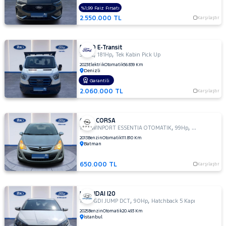
%1,99 Faiz Fırsatı
2.550.000 TL
Karşılaştır
FORD E-Transit
,
,
350 L
181Hp
Tek Kabin Pick Up
2023
Elektrik
Otomatik
56.839 Km
Denizli
Garantili
2.060.000 TL
Karşılaştır
OPEL CORSA
,
,
1.4 TWINPORT ESSENTIA OTOMATIK
99Hp
Hatchback 5 
2013
Benzin
Otomatik
111.810 Km
Batman
650.000 TL
Karşılaştır
HYUNDAI I20
,
,
1.0 T-GDI JUMP DCT
90Hp
Hatchback 5 Kapı
2025
Benzin
Otomatik
20.493 Km
İstanbul