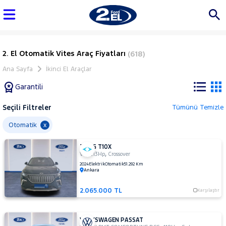
2. El Otomatik Vites Araç Fiyatları
(618)
Ana Sayfa
İkinci El Araçlar
Garantili
Seçili Filtreler
Tümünü Temizle
Marka
Otomatik
x
TOGG T10X
Tüm
,
,
V2
213Hp
Crossover
Araçlar
2024
Elektrik
Otomatik
51.292 Km
Ankara
AUDI
BMC
2.065.000 TL
Karşılaştır
BMW
BYD
VOLKSWAGEN PASSAT