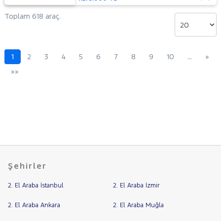
Toplam 618 araç.
1
2
3
4
5
6
7
8
9
10
…
»
»»
Şehirler
2. El Araba İstanbul
2. El Araba İzmir
2. El Araba Ankara
2. El Araba Muğla