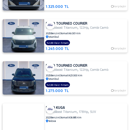
1.325.000 TL
Karşılaştır
FORD TOURNEO COURIER
,
,
1.0 Ecoboost Titanium
122Hp
Combi Camlı
2025
Benzin
Otomatik
6.001 Km
İstanbul
%1,99 Faiz Fırsatı
1.245.000 TL
Karşılaştır
FORD TOURNEO COURIER
,
,
1.0 Ecoboost Titanium
122Hp
Combi Camlı
2025
Benzin
Otomatik
23.000 Km
İstanbul
%1,99 Faiz Fırsatı
1.275.000 TL
Karşılaştır
FORD KUGA
,
,
1.5 EcoBoost Titanium
178Hp
SUV
2023
Benzin
Otomatik
36.885 Km
Yalova