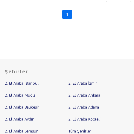
CHERY
CITROEN
1
Fiyat
CUPRA
Model
DACIA
Aralığı
DAIHATSU
Yılı
FIAT
Km
Aralığı
FORD
Aralığı
Foton
Şehirler
Şehir
HONDA
2. El Araba İstanbul
2. El Araba İzmir
HYUNDAI
Bayi
ISUZU
Yakıt
2. El Araba Muğla
2. El Araba Ankara
Iveco
2. El Araba Balıkesir
2. El Araba Adana
Türü
Vites
Jaecoo
2. El Araba Aydın
2. El Araba Kocaeli
JEEP
Tipi
Araç
KIA
2. El Araba Samsun
Tüm Şehirler