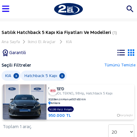
Satılık Hatchback 5 Kapı Kia Fiyatları Ve Modelleri
(1)
Ana Sayfa
İkinci El Araçlar
KIA
Garantili
Seçili Filtreler
Tümünü Temizle
Marka
KIA
Hatchback 5 Kapı
x
x
KIA CEE'D
Tüm
,
,
1.4 COOL TEKNO
98Hp
Hatchback 5 Kapı
Araçlar
2020
Benzin
Manuel
107.450 Km
Ankara
AUDI
%1,99 Faiz Fırsatı
BMC
950.000 TL
Karşılaştır
BMW
Toplam 1 araç.
BYD