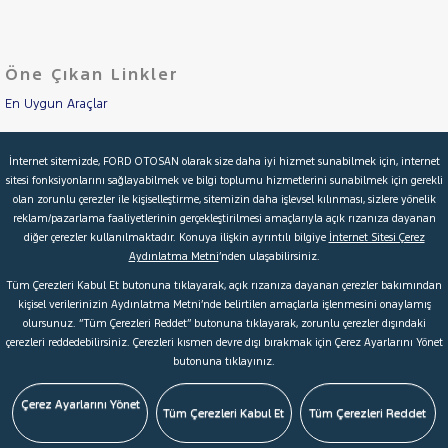
BONGO
Cinsleri
Kasa
CEE'D
Öne Çıkan Linkler
Tipi
CERATO
Aktarma
K2500
En Uygun Araçlar
Türü
SPORTAGE
Aracımı Değerle
Garanti
Kampanya
İnternet sitemizde, FORD OTOSAN olarak size daha iyi hizmet sunabilmek için, internet
STONIC
sitesi fonksiyonlarını sağlayabilmek ve bilgi toplumu hizmetlerini sunabilmek için gerekli
İkinci El Garanti
LANCIA
olan zorunlu çerezler ile kişiselleştirme, sitemizin daha işlevsel kılınması, sizlere yönelik
ve
Boya
reklam/pazarlama faaliyetlerinin gerçekleştirilmesi amaçlarıyla açık rızanıza dayanan
Kampanyalar
MAN
diğer çerezler kullanılmaktadır. Konuya ilişkin ayrıntılı bilgiye
İnternet Sitesi Çerez
MERCEDES-
Fırsatlar
Aydınlatma Metni
’nden ulaşabilirsiniz.
Değişen
Kredi Hesaplama & Başvuru
BENZ
Tüm Çerezleri Kabul Et butonuna tıklayarak, açık rızanıza dayanan çerezler bakımından
İlan
MINI
Parça
kişisel verilerinizin Aydınlatma Metni’nde belirtilen amaçlarla işlenmesini onaylamış
MITSUBISHI
olursunuz. “Tüm Çerezleri Reddet” butonuna tıklayarak, zorunlu çerezler dışındaki
No
© 2026 Ford Türkiye
Ford Kurumsal
Hakkımızda
çerezleri reddedebilirsiniz. Çerezleri kısmen devre dışı bırakmak için Çerez Ayarlarını Yönet
MOTORSIKLET
butonuna tıklayınız.
Şartlar & Kişisel Verilerin Korunması
S.S.S.
Faydalı Bağlantılar
NISSAN
Çerez Tercihleri
Çerez Ayarlarını Yönet
OPEL
Tüm Çerezleri Kabul Et
Tüm Çerezleri Reddet
PEUGEOT