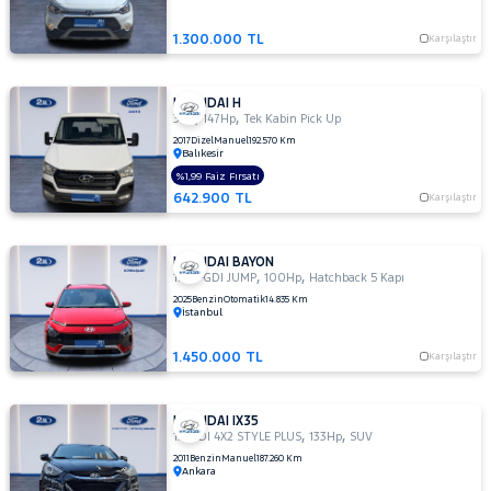
1.300.000 TL
Karşılaştır
HYUNDAI H
,
,
350
147Hp
Tek Kabin Pick Up
2017
Dizel
Manuel
192.570 Km
Balıkesir
%1,99 Faiz Fırsatı
642.900 TL
Karşılaştır
HYUNDAI BAYON
,
,
1.0 T-GDI JUMP
100Hp
Hatchback 5 Kapı
2025
Benzin
Otomatik
14.835 Km
İstanbul
1.450.000 TL
Karşılaştır
HYUNDAI IX35
,
,
1.6 GDI 4X2 STYLE PLUS
133Hp
SUV
2011
Benzin
Manuel
187.260 Km
Ankara