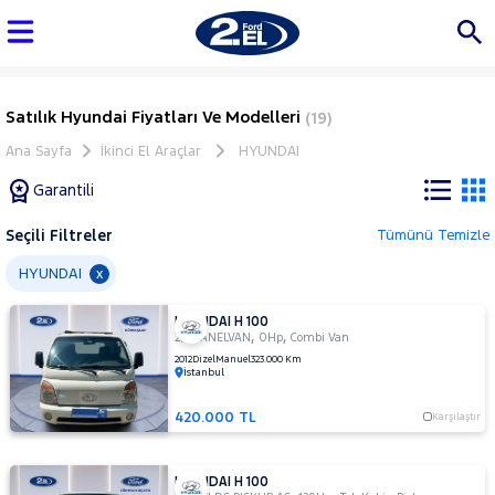
Satılık Hyundai Fiyatları Ve Modelleri
(19)
Ana Sayfa
İkinci El Araçlar
HYUNDAI
Garantili
Seçili Filtreler
Tümünü Temizle
Marka
HYUNDAI
x
HYUNDAI H 100
Tüm
,
,
2,5 PANELVAN
0Hp
Combi Van
Araçlar
2012
Dizel
Manuel
323.000 Km
İstanbul
AUDI
BMC
420.000 TL
Karşılaştır
BMW
BYD
HYUNDAI H 100