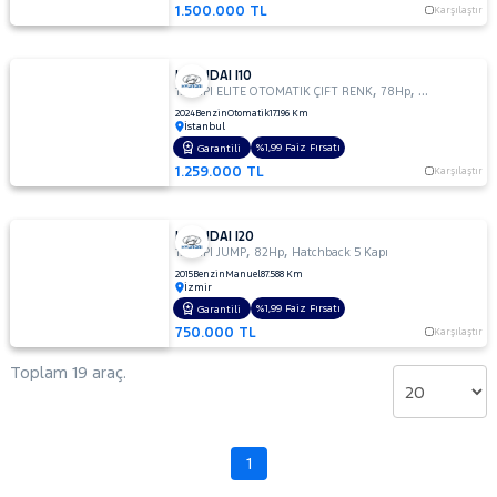
1.500.000 TL
Karşılaştır
HYUNDAI I10
,
,
1.2 MPI ELITE OTOMATIK ÇIFT RENK
78Hp
Hatchback 5 
2024
Benzin
Otomatik
17.196 Km
İstanbul
%1,99 Faiz Fırsatı
Garantili
1.259.000 TL
Karşılaştır
HYUNDAI I20
,
,
1.2 MPI JUMP
82Hp
Hatchback 5 Kapı
2015
Benzin
Manuel
87.588 Km
İzmir
%1,99 Faiz Fırsatı
Garantili
750.000 TL
Karşılaştır
Toplam 19 araç.
1