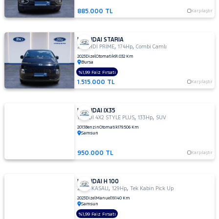
885.000 TL
Karşılaştır
HYUNDAI STARIA
,
,
2.2 CRDİ PRİME
174Hp
Combi Camlı
2023
Dizel
Otomatik
91.032 Km
Bursa
%1,99 Faiz Fırsatı
1.515.000 TL
Karşılaştır
HYUNDAI IX35
,
,
1.6 GDI 4X2 STYLE PLUS
133Hp
SUV
2013
Benzin
Otomatik
179.506 Km
Samsun
950.000 TL
Karşılaştır
HYUNDAI H 100
,
,
2.5 D KASALI
129Hp
Tek Kabin Pick Up
2023
Dizel
Manuel
19.140 Km
Samsun
%1,99 Faiz Fırsatı