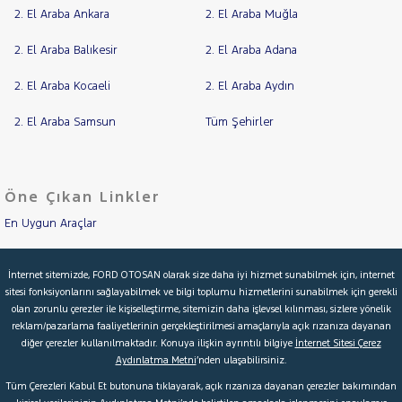
2. El Araba Ankara
2. El Araba Muğla
Jaecoo
Cinsleri
Kasa
JEEP
2. El Araba Balıkesir
2. El Araba Adana
Tipi
KIA
Aktarma
2. El Araba Kocaeli
2. El Araba Aydın
LANCIA
Türü
2. El Araba Samsun
Tüm Şehirler
MAN
MERCEDES-
Garanti
Kampanya
BENZ
MINI
ve
Boya
Öne Çıkan Linkler
MITSUBISHI
En Uygun Araçlar
Fırsatlar
MOTORSIKLET
Değişen
İlan
NISSAN
Aracımı Değerle
Parça
İnternet sitemizde, FORD OTOSAN olarak size daha iyi hizmet sunabilmek için, internet
OPEL
sitesi fonksiyonlarını sağlayabilmek ve bilgi toplumu hizmetlerini sunabilmek için gerekli
İkinci El Garanti
No
olan zorunlu çerezler ile kişiselleştirme, sitemizin daha işlevsel kılınması, sizlere yönelik
PEUGEOT
reklam/pazarlama faaliyetlerinin gerçekleştirilmesi amaçlarıyla açık rızanıza dayanan
Kampanyalar
RENAULT
diğer çerezler kullanılmaktadır. Konuya ilişkin ayrıntılı bilgiye
İnternet Sitesi Çerez
Aydınlatma Metni
’nden ulaşabilirsiniz.
SEAT
Kredi Hesaplama & Başvuru
Tüm Çerezleri Kabul Et butonuna tıklayarak, açık rızanıza dayanan çerezler bakımından
SKODA