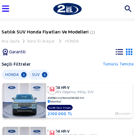
Satılık SUV Honda Fiyatları Ve Modelleri
(2)
Ana Sayfa
İkinci El Araçlar
HONDA
Garantili
Seçili Filtreler
Tümünü Temizle
Marka
HONDA
SUV
x
x
HONDA HR-V
Tüm
,
,
1.5 e-HEV Elegance
96Hp
SUV
Araçlar
2025
Benzin
Otomatik
8.000 Km
İstanbul
AUDI
%1,99 Faiz Fırsatı
BMC
2.100.000 TL
Karşılaştır
BMW
BYD
HONDA HR-V