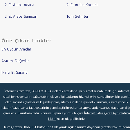
2. El Araba Adana
2. El Araba Kocaeli
2. El Araba Samsun
Tüm Şehirler
Öne Çıkan Linkler
En Uygun Araçlar
Aracımı Değerle
İkinci El Garanti
Kampanyalar
İnternet sitemizde, FORD OTOSAN olarak size daha iyi hizmet sunabilmek için, internet
Kredi Hesaplama & Başvuru
sitesi fonksiyonlarını sağlayabilmek ve bilgi toplumu hizmetlerini sunabilmek için gerekl
olan zorunlu çerezler ile kişiselleştirme, sitemizin daha işlevsel kılınması, sizlere yönelik
reklam/pazarlama faaliyetlerinin gerçekleştirilmesi amaçlarıyla açık rızanıza dayanan diğ
çerezler kullanılmaktadır. Konuya ilişkin ayrıntılı bilgiye
İnternet Sitesi Çerez Aydınlatma
© 2026 Ford Türkiye
Ford Kurumsal
Hakkımızda
Metni
’nden ulaşabilirsiniz.
Şartlar & Kişisel Verilerin Korunması
S.S.S.
Faydalı Bağlantılar
Tüm Çerezleri Kabul Et butonuna tıklayarak, açık rızanıza dayanan çerezler bakımından