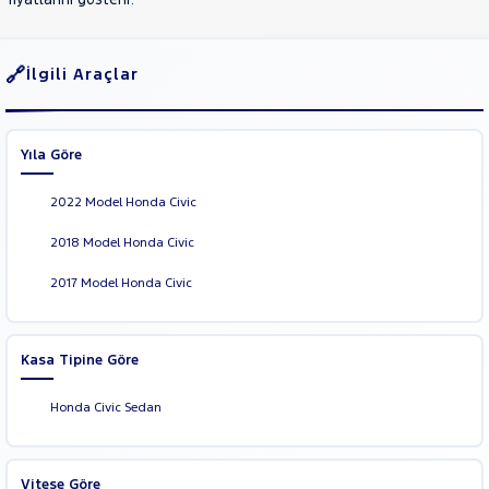
TESLA
TOGG
TOYOTA
İlgili Araçlar
TRAKTÖR
VOLKSWAGEN
Yıla Göre
VOLVO
2022 Model Honda Civic
2018 Model Honda Civic
2017 Model Honda Civic
Kasa Tipine Göre
Honda Civic Sedan
Vitese Göre