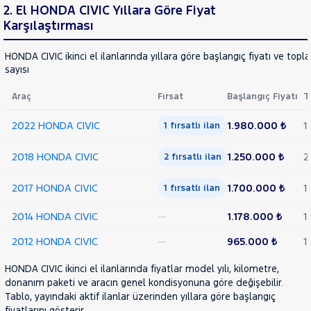
KIA
2. El HONDA CIVIC Yıllara Göre Fiyat
LANCIA
Karşılaştırması
RAMA
YAP
MAN
MERCEDES-
HONDA CIVIC ikinci el ilanlarında yıllara göre başlangıç fiyatı ve topl
sayısı
BENZ
MINI
Araç
Fırsat
Başlangıç Fiyatı
T
MITSUBISHI
2022 HONDA CIVIC
1.980.000 ₺
1
MOTORSIKLET
1 fırsatlı ilan
NISSAN
2018 HONDA CIVIC
1.250.000 ₺
2
2 fırsatlı ilan
OPEL
2017 HONDA CIVIC
1.700.000 ₺
1
PEUGEOT
1 fırsatlı ilan
RENAULT
2014 HONDA CIVIC
—
1.178.000 ₺
1
SEAT
2012 HONDA CIVIC
—
965.000 ₺
1
SKODA
HONDA CIVIC ikinci el ilanlarında fiyatlar model yılı, kilometre,
SSANGYONG
donanım paketi ve aracın genel kondisyonuna göre değişebilir.
SUBARU
Tablo, yayındaki aktif ilanlar üzerinden yıllara göre başlangıç
fiyatlarını gösterir.