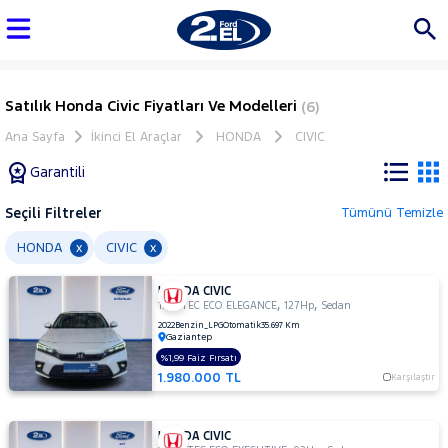
Satılık Honda Civic Fiyatları Ve Modelleri
(6)
Ana Sayfa
İkinci El Araçlar
HONDA
CIVIC
Garantili
Seçili Filtreler
Tümünü Temizle
Marka
HONDA
CIVIC
x
x
HONDA CIVIC
Tüm
,
,
1.5 VTEC ECO ELEGANCE
127Hp
Sedan
Araçlar
2022
Benzin_LPG
Otomatik
35.697 Km
Gaziantep
AUDI
%1,99 Faiz Fırsatı
BMC
1.980.000 TL
Karşılaştır
BMW
BYD
HONDA CIVIC