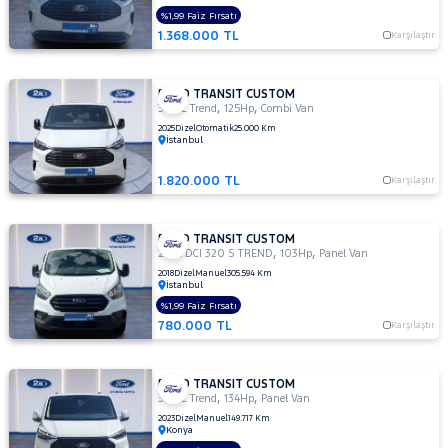
2.2
%1,99 Faiz Fırsatı
TDCI
1.368.000 TL
Karşılaştır
310 L
TREND
2.2
FORD TRANSIT CUSTOM
TDCI
,
,
320 L Trend
125Hp
Combi Van
310 S
2025
Dizel
Otomatik
25.000 Km
DELUX
İstanbul
2.2
1.820.000 TL
TDCI
Karşılaştır
310 S
TREND
FORD TRANSIT CUSTOM
310
,
,
2.0 TDCI 320 S TREND
103Hp
Panel Van
S
2018
Dizel
Manuel
305.594 Km
İstanbul
320 L
Trend
%1,99 Faiz Fırsatı
780.000 TL
Karşılaştır
320 S
DELUXE
320L
FORD TRANSIT CUSTOM
2.0L
,
,
320 L Trend
134Hp
Panel Van
EcoBlue
2023
Dizel
Manuel
149.717 Km
Deluxe
Konya