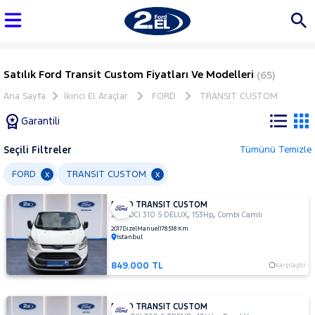
Satılık Ford Transit Custom Fiyatları Ve Modelleri
(65)
Ana Sayfa
İkinci El Araçlar
FORD
TRANSIT CUSTOM
Garantili
Seçili Filtreler
Tümünü Temizle
Marka
FORD
TRANSIT CUSTOM
x
x
FORD TRANSIT CUSTOM
Tüm
,
,
2.2 TDCI 310 S DELUX
153Hp
Combi Camlı
Araçlar
2017
Dizel
Manuel
178.518 Km
İstanbul
AUDI
BMC
849.000 TL
Karşılaştır
BMW
BYD
FORD TRANSIT CUSTOM