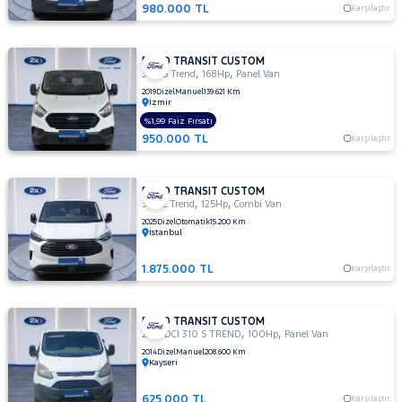
980.000 TL
Karşılaştır
MAN
MERCEDES-
BENZ
FORD TRANSIT CUSTOM
,
,
MINI
340 S Trend
168Hp
Panel Van
2019
Dizel
Manuel
139.621 Km
MITSUBISHI
İzmir
%1,99 Faiz Fırsatı
MOTORSIKLET
950.000 TL
Karşılaştır
NISSAN
OPEL
FORD TRANSIT CUSTOM
,
,
320 L Trend
125Hp
Combi Van
PEUGEOT
2025
Dizel
Otomatik
15.200 Km
RENAULT
İstanbul
SEAT
1.875.000 TL
Karşılaştır
SKODA
SSANGYONG
FORD TRANSIT CUSTOM
,
,
2.2 TDCI 310 S TREND
100Hp
Panel Van
SUBARU
2014
Dizel
Manuel
208.600 Km
Kayseri
TESLA
TOGG
625.000 TL
Karşılaştır