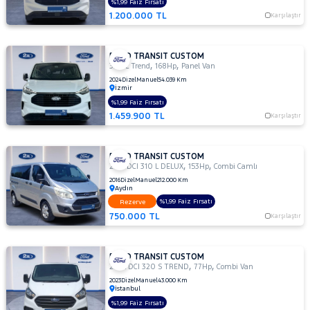
%1,99 Faiz Fırsatı
340 L
1.200.000 TL
Karşılaştır
Trend
340 S
Trend
FORD TRANSIT CUSTOM
,
,
340L
320 L Trend
168Hp
Panel Van
2.0L
2024
Dizel
Manuel
54.039 Km
İzmir
EcoBlue
Upgrade
%1,99 Faiz Fırsatı
1.459.900 TL
Trend
Karşılaştır
Foton
FORD TRANSIT CUSTOM
HONDA
,
,
2.2 TDCI 310 L DELUX
153Hp
Combi Camlı
HYUNDAI
2016
Dizel
Manuel
212.000 Km
Aydın
ISUZU
%1,99 Faiz Fırsatı
Rezerve
750.000 TL
Karşılaştır
Iveco
Jaecoo
FORD TRANSIT CUSTOM
JEEP
,
,
2.0 TDCI 320 S TREND
77Hp
Combi Van
KIA
2023
Dizel
Manuel
43.000 Km
İstanbul
LANCIA
%1,99 Faiz Fırsatı