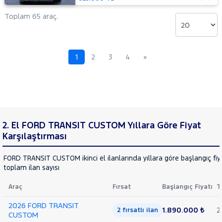
TOYOTA
Toplam 65 araç.
TRAKTÖR
VOLKSWAGEN
VOLVO
1
2
3
4
»
2. El FORD TRANSIT CUSTOM Yıllara Göre Fiyat
Karşılaştırması
FORD TRANSIT CUSTOM ikinci el ilanlarında yıllara göre başlangıç fiy
toplam ilan sayısı
Araç
Fırsat
Başlangıç Fiyatı
T
2026 FORD TRANSIT
1.890.000 ₺
2
2 fırsatlı ilan
CUSTOM