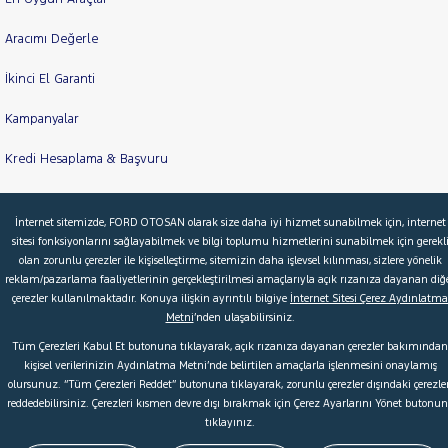
Aracımı Değerle
İkinci El Garanti
Kampanyalar
Kredi Hesaplama & Başvuru
İnternet sitemizde, FORD OTOSAN olarak size daha iyi hizmet sunabilmek için, internet
© 2026 Ford Türkiye
Ford Kurumsal
Hakkımızda
sitesi fonksiyonlarını sağlayabilmek ve bilgi toplumu hizmetlerini sunabilmek için gerekl
olan zorunlu çerezler ile kişiselleştirme, sitemizin daha işlevsel kılınması, sizlere yönelik
Şartlar & Kişisel Verilerin Korunması
S.S.S.
Faydalı Bağlantılar
reklam/pazarlama faaliyetlerinin gerçekleştirilmesi amaçlarıyla açık rızanıza dayanan diğ
Çerez Tercihleri
çerezler kullanılmaktadır. Konuya ilişkin ayrıntılı bilgiye
İnternet Sitesi Çerez Aydınlatma
Metni
’nden ulaşabilirsiniz.
Tüm Çerezleri Kabul Et butonuna tıklayarak, açık rızanıza dayanan çerezler bakımından
kişisel verilerinizin Aydınlatma Metni’nde belirtilen amaçlarla işlenmesini onaylamış
olursunuz. “Tüm Çerezleri Reddet” butonuna tıklayarak, zorunlu çerezler dışındaki çerezler
reddedebilirsiniz. Çerezleri kısmen devre dışı bırakmak için Çerez Ayarlarını Yönet butonu
tıklayınız.