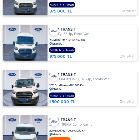
300
%1,99 Faiz Fırsatı
875.000 TL
S
Karşılaştır
TD
330
FORD TRANSIT
M
,
,
350 LF
168Hp
Panel Van
330
2024
Dizel
Manuel
163.764 Km
İstanbul
S
%1,99 Faiz Fırsatı
330 S
975.000 TL
Karşılaştır
KAMYONET
330S
KAMYONET
FORD TRANSIT
,
,
350
350ED KAMYONET
125Hp
Combi Van
E
2021
Dizel
Manuel
141.200 Km
İstanbul
350
%1,99 Faiz Fırsatı
ED
1.500.000 TL
Karşılaştır
350
ED
VAN
FORD TRANSIT
,
,
350
330 M
118Hp
Combi Camlı
L
2007
Dizel
Manuel
340.000 Km
İstanbul
350 L