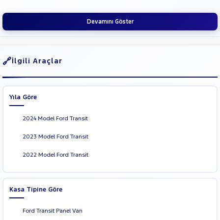
SUBARU
Devamını Göster
TESLA
TOGG
TOYOTA
İlgili Araçlar
TRAKTÖR
VOLKSWAGEN
Yıla Göre
VOLVO
2024 Model Ford Transit
2023 Model Ford Transit
2022 Model Ford Transit
Kasa Tipine Göre
Ford Transit Panel Van