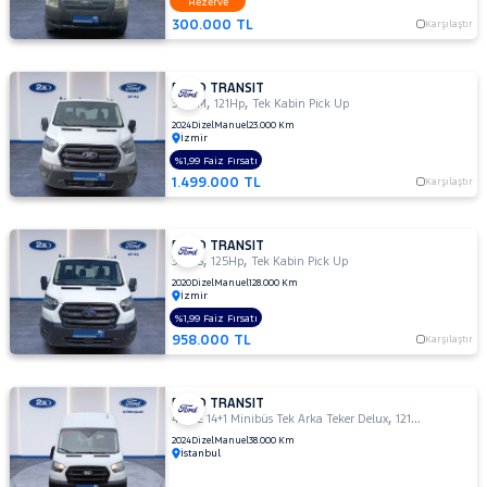
Rezerve
DURATORQ
300.000 TL
Karşılaştır
ÇİFT KABİN
350
LF
FORD TRANSIT
,
,
350 M
121Hp
Tek Kabin Pick Up
350
2024
Dizel
Manuel
23.000 Km
M
İzmir
350
%1,99 Faiz Fırsatı
M
1.499.000 TL
Karşılaştır
ÇİFT
KABİN
350 M
FORD TRANSIT
,
,
330 S
125Hp
Tek Kabin Pick Up
KAMYONET
2020
Dizel
Manuel
128.000 Km
350
İzmir
M
%1,99 Faiz Fırsatı
VAN
958.000 TL
Karşılaştır
2.2
350
MF
FORD TRANSIT
,
,
440 E 14+1 Minibüs Tek Arka Teker Delux
121Hp
Combi Va
350
2024
Dizel
Manuel
38.000 Km
MF
İstanbul
VAN