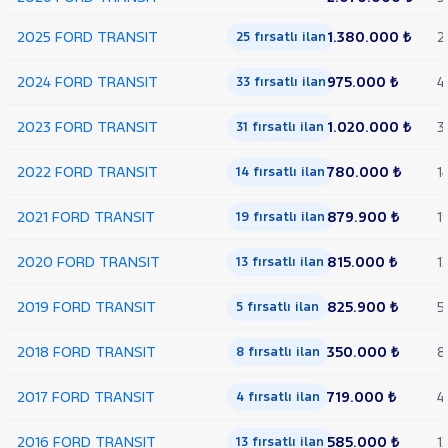
Trend
Çift
2025 FORD TRANSIT
1.380.000 ₺
2
25 fırsatlı ilan
Arka
Teker
2024 FORD TRANSIT
975.000 ₺
4
33 fırsatlı ilan
KAMYONET
350 M
2023 FORD TRANSIT
1.020.000 ₺
3
31 fırsatlı ilan
KASALI
VAN
2022 FORD TRANSIT
780.000 ₺
1
300
14 fırsatlı ilan
SF
FWD
2021 FORD TRANSIT
879.900 ₺
1
19 fırsatlı ilan
VAN
350 E
2020 FORD TRANSIT
815.000 ₺
1
13 fırsatlı ilan
EKSTRA
UZUN
2019 FORD TRANSIT
825.900 ₺
5
5 fırsatlı ilan
ŞASI
VAN
2018 FORD TRANSIT
350.000 ₺
8
350 ED
8 fırsatlı ilan
EKSTRA
UZUN
2017 FORD TRANSIT
719.000 ₺
4
4 fırsatlı ilan
ŞASI
ÇIFT
2016 FORD TRANSIT
585.000 ₺
1
13 fırsatlı ilan
ARKA