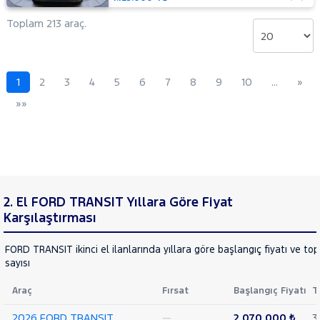
14+1
Minibüs
Toplam 213 araç.
Tek
Arka
Teker
Delux
1
2
3
4
5
6
7
8
9
10
…
»
440 E
»»
16+1
Minibüs
Tek
Arka
Teker
DLux
440 E
2. El FORD TRANSIT Yıllara Göre Fiyat
16+1
Minibüs
Karşılaştırması
Tek
Arka
FORD TRANSIT ikinci el ilanlarında yıllara göre başlangıç fiyatı ve to
Teker
sayısı
Trend
460 ED
Araç
Fırsat
Başlangıç Fiyatı
T
16+1
Minibüs
2026 FORD TRANSIT
—
2.070.000 ₺
3