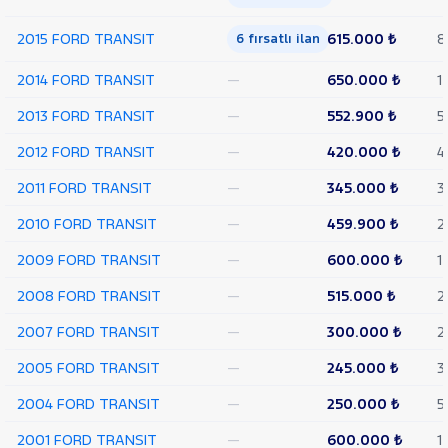
TEKER
2015 FORD TRANSIT
615.000 ₺
8
6 fırsatlı ilan
VAN
350
2014 FORD TRANSIT
—
650.000 ₺
1
L
VAN
2013 FORD TRANSIT
—
552.900 ₺
5
350 L
YÜKSEK
2012 FORD TRANSIT
—
420.000 ₺
4
TAVAN
TRANSIT
2011 FORD TRANSIT
—
345.000 ₺
3
CONNECT
TRANSIT
2010 FORD TRANSIT
—
459.900 ₺
2
COURIER
TRANSIT
2009 FORD TRANSIT
—
600.000 ₺
1
CUSTOM
Foton
2008 FORD TRANSIT
—
515.000 ₺
2
HONDA
2007 FORD TRANSIT
—
300.000 ₺
2
HYUNDAI
2005 FORD TRANSIT
—
245.000 ₺
3
ISUZU
2004 FORD TRANSIT
—
250.000 ₺
5
Iveco
Jaecoo
2001 FORD TRANSIT
—
600.000 ₺
1