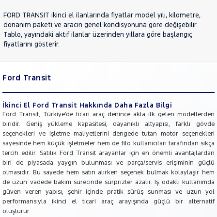
JEEP
FORD TRANSIT ikinci el ilanlarında fiyatlar model yılı, kilometre,
KIA
donanım paketi ve aracın genel kondisyonuna göre değişebilir.
Tablo, yayındaki aktif ilanlar üzerinden yıllara göre başlangıç
LANCIA
fiyatlarını gösterir.
MAN
MERCEDES-
BENZ
Ford Transit
MINI
MITSUBISHI
İkinci El Ford Transit Hakkında Daha Fazla Bilgi
MOTORSIKLET
Ford Transit, Türkiye’de ticari araç denince akla ilk gelen modellerden
biridir. Geniş yükleme kapasitesi, dayanıklı altyapısı, farklı gövde
NISSAN
seçenekleri ve işletme maliyetlerini dengede tutan motor seçenekleri
OPEL
sayesinde hem küçük işletmeler hem de filo kullanıcıları tarafından sıkça
tercih edilir. Satılık Ford Transit arayanlar için en önemli avantajlardan
PEUGEOT
biri de piyasada yaygın bulunması ve parça/servis erişiminin güçlü
RENAULT
olmasıdır. Bu sayede hem satın alırken seçenek bulmak kolaylaşır hem
de uzun vadede bakım sürecinde sürprizler azalır. İş odaklı kullanımda
SEAT
güven veren yapısı, şehir içinde pratik sürüş sunması ve uzun yol
SKODA
performansıyla ikinci el ticari araç arayışında güçlü bir alternatif
oluşturur.
SSANGYONG