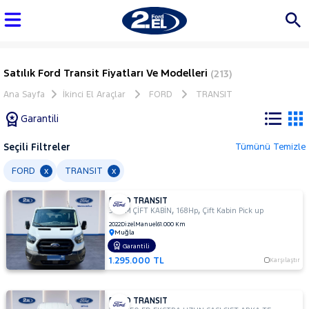
Satılık Ford Transit Fiyatları Ve Modelleri
(213)
Ana Sayfa
İkinci El Araçlar
FORD
TRANSIT
Garantili
Seçili Filtreler
Tümünü Temizle
Marka
FORD
TRANSIT
x
x
FORD TRANSIT
Tüm
,
,
350 M ÇİFT KABİN
168Hp
Çift Kabin Pick up
Araçlar
2022
Dizel
Manuel
61.000 Km
Muğla
AUDI
Garantili
BMC
1.295.000 TL
Karşılaştır
BMW
BYD
FORD TRANSIT