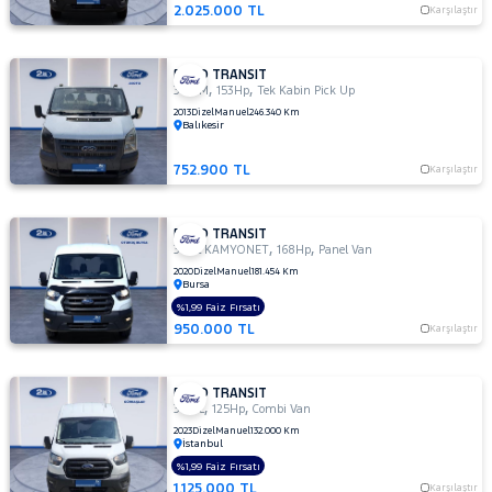
350ED
2.025.000 TL
Karşılaştır
KAMYONET
350L
KAMYONET
FORD TRANSIT
,
,
350 M
153Hp
Tek Kabin Pick Up
410 L
2013
Dizel
Manuel
246.340 Km
MINIBUS
Balıkesir
14+1 135
DELUX
752.900 TL
Karşılaştır
410 L VAN
AMBULANS
FORD TRANSIT
410 L
,
,
350L KAMYONET
168Hp
Panel Van
VAN
2020
Dizel
Manuel
181.454 Km
YÜKSEK
Bursa
TAVAN
%1,99 Faiz Fırsatı
430 ED
950.000 TL
Karşılaştır
EKSTRA
UZUN
ŞASI
FORD TRANSIT
,
,
ÇIFT
350 L
125Hp
Combi Van
ARKA
2023
Dizel
Manuel
132.000 Km
İstanbul
TEKER
%1,99 Faiz Fırsatı
440 E
1.125.000 TL
Karşılaştır