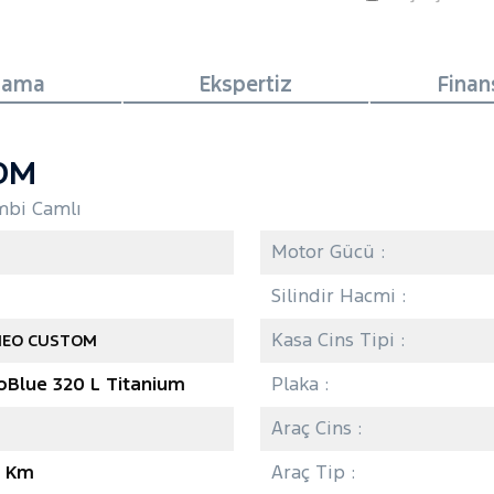
lama
Ekspertiz
Fina
OM
mbi Camlı
Motor Gücü :
Silindir Hacmi :
Kasa Cins Tipi :
EO CUSTOM
oBlue 320 L Titanium
Plaka :
Araç Cins :
5 Km
Araç Tip :