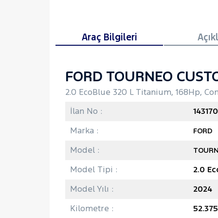
Araç Bilgileri
Açık
FORD TOURNEO CUST
2.0 EcoBlue 320 L Titanium, 168Hp, Co
İlan No :
143170
Marka :
FORD
Model :
TOURN
Model Tipi :
2.0 Ec
Model Yılı :
2024
Kilometre :
52.37