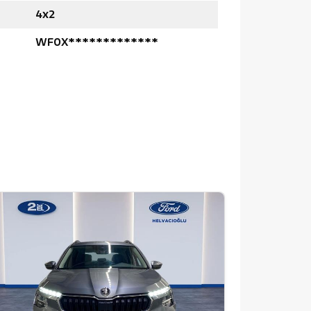
4x2
WF0X*************