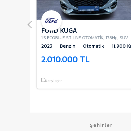
FORD KUGA
e
,
178Hp
,
SUV
1.5 ECOBLUE ST LINE OTOMATİK
,
178Hp
,
SUV
63.780 Km
2023
Benzin
Otomatik
11.900 
2.010.000 TL
Karşılaştır
Şehirler