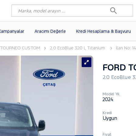
Kampanyalar
Aracımı Değerle
Kredi Hesaplama & Başvuru
TOURNEO CUSTOM
2.0 EcoBlue 320 L Titanium
İlan No: 1
3)
FIAT
(101)
RENAULT
(81)
AGEN
(61)
OPEL
(56)
PEUGEOT
(39)
FORD T
N
(20)
DACIA
(17)
HYUNDAI
(14)
2.0 EcoBlue 3
(13)
VOLVO
(12)
KIA
(11)
10)
SKODA
(10)
AUDI
(10)
Model Yıl
2024
Kredi
Uygun
Fiyat