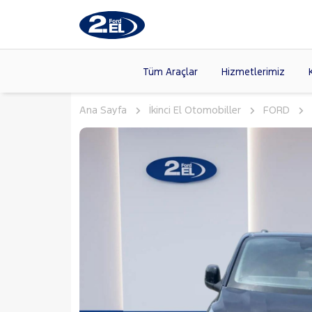
Tüm Araçlar
Hizmetlerimiz
Ana Sayfa
İkinci El Otomobiller
FORD
Markalar
>
FORD
(87
VOLKSW
Modeller
>
CITROE
Kasalar
>
TOYOTA
NISSAN
(