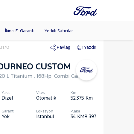
İkinci El Garanti
Yetkili Satıcılar
43170
Paylaş
Yazdır
OURNEO CUSTOM
Tüm Markaları
Listele >
20 L Titanium , 168Hp, Combi Camlı
Yakıt
Vites
Km
Dizel
Otomatik
52.375
Km
Garanti
Lokasyon
Plaka
Yok
İstanbul
34 KMR 397