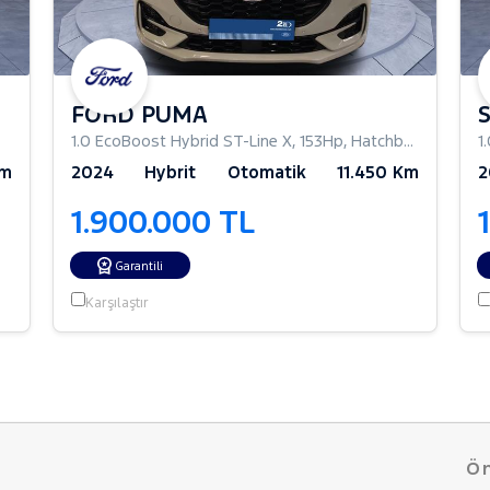
FORD PUMA
1.0 EcoBoost Hybrid ST-Line X
,
153Hp
,
Hatchback 5 Kapı
1
Km
2024
Hybrit
Otomatik
11.450 Km
2
1.900.000 TL
Garantili
Karşılaştır
Ön