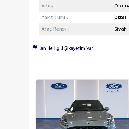
Vites :
Otoma
Yakıt Türü :
Dizel
Araç Rengi :
Siyah
İlan ile İlgili Şikayetim Var