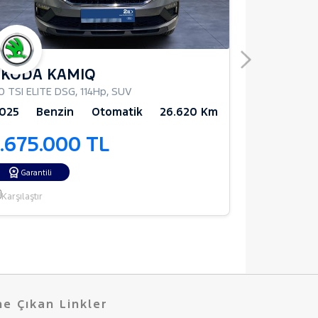
SKODA KAMIQ
FORD K
.0 TSI ELITE DSG
,
114Hp
,
SUV
1.5 EcoBoost
025
Benzin
Otomatik
26.620 Km
2022
Be
1.675.000 TL
1.950.
Garantili
Garantili
Karşılaştır
Karşılaştır
e Çıkan Linkler