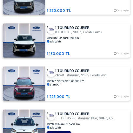
BLACK
LINE
1.250.000 TL
Karşılaştır
1.5
TDCI
DELUX
FORD TOURNEO COURIER
,
,
1.5
1.5 TDCI DELUXE
98Hp
Combi Camlı
TDCI
2024
Dizel
Manuel
5.050 Km
Eskişehir
DELUXE
1.5 TDCI
1.130.000 TL
Karşılaştır
TITANIUM
PLUS
1.5 TDCI
FORD TOURNEO COURIER
TİTANİUM
,
,
1.0 Ecoboost Titanium
91Hp
Combi Van
1.5 TDCI
2025
Benzin
Otomatik
41.000 Km
İstanbul
TİTANİUM
PLUS
1.225.000 TL
Karşılaştır
1.5
TDCI
TREND
FORD TOURNEO COURIER
,
,
1.5
MCA 1.5 TDCI 95 PS Titanıum Plus
98Hp
Combi Camlı
TDCi
2023
Dizel
Manuel
12.400 Km
Eskişehir
Delux