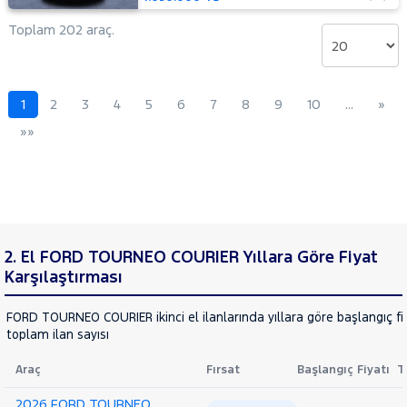
MOTORSIKLET
NISSAN
Toplam 202 araç.
OPEL
PEUGEOT
1
2
3
4
5
6
7
8
9
10
…
»
RENAULT
»»
SEAT
SKODA
SSANGYONG
SUBARU
TESLA
2. El FORD TOURNEO COURIER Yıllara Göre Fiyat
TOYOTA
Karşılaştırması
TRAKTÖR
FORD TOURNEO COURIER ikinci el ilanlarında yıllara göre başlangıç fi
VOLKSWAGEN
toplam ilan sayısı
VOLVO
Araç
Fırsat
Başlangıç Fiyatı
T
2026 FORD TOURNEO