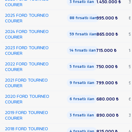
1.450.000 ₺
3
3 fırsatlı ilan
COURIER
2025 FORD TOURNEO
995.000 ₺
8
88 fırsatlı ilan
COURIER
2024 FORD TOURNEO
865.000 ₺
5
59 fırsatlı ilan
COURIER
2023 FORD TOURNEO
715.000 ₺
1
14 fırsatlı ilan
COURIER
2022 FORD TOURNEO
750.000 ₺
5
5 fırsatlı ilan
COURIER
2021 FORD TOURNEO
799.000 ₺
9
9 fırsatlı ilan
COURIER
2020 FORD TOURNEO
680.000 ₺
6
6 fırsatlı ilan
COURIER
2019 FORD TOURNEO
890.000 ₺
3
3 fırsatlı ilan
COURIER
2018 FORD TOURNEO
825.000 ₺
4
4 fırsatlı ilan