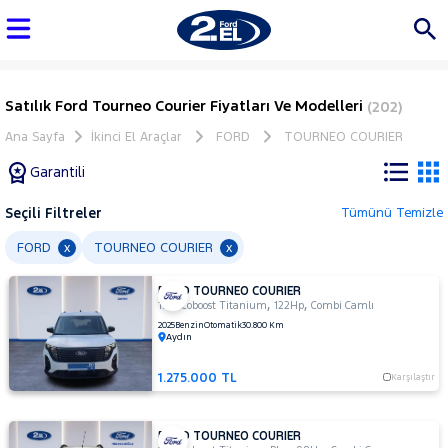
Satılık Ford Tourneo Courier Fiyatları Ve Modelleri
(202)
Ana Sayfa
İkinci El Araçlar
FORD
TOURNEO COURIER
Garantili
Seçili Filtreler
Tümünü Temizle
Marka
FORD
TOURNEO COURIER
x
x
FORD TOURNEO COURIER
Tüm
,
,
1.0 Ecoboost Titanium
122Hp
Combi Camlı
Araçlar
2025
Benzin
Otomatik
30.800 Km
Aydın
AUDI
BMC
1.275.000 TL
Karşılaştır
BMW
BYD
FORD TOURNEO COURIER