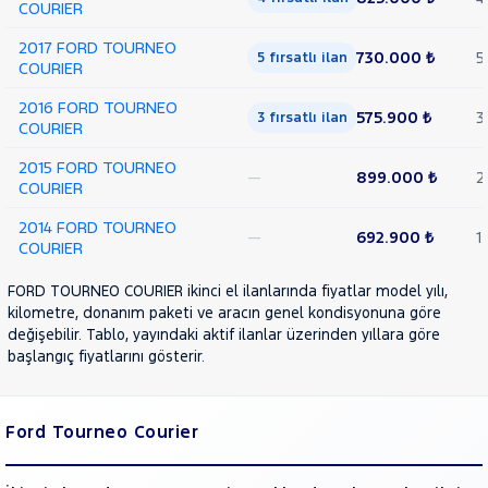
COURIER
2017 FORD TOURNEO
730.000 ₺
5
5 fırsatlı ilan
COURIER
2016 FORD TOURNEO
575.900 ₺
3
3 fırsatlı ilan
COURIER
2015 FORD TOURNEO
—
899.000 ₺
2
COURIER
2014 FORD TOURNEO
—
692.900 ₺
1
COURIER
FORD TOURNEO COURIER ikinci el ilanlarında fiyatlar model yılı,
kilometre, donanım paketi ve aracın genel kondisyonuna göre
değişebilir. Tablo, yayındaki aktif ilanlar üzerinden yıllara göre
başlangıç fiyatlarını gösterir.
Ford Tourneo Courier