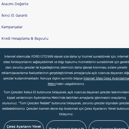
Aracımı Değerle
İkinci El Garanti
Kampanyalar
Kredi Hesaplama & Başvuru
İnternet sitemizde, FORD OTOSAN olarak size daha iyi hizmet sunabilmek için, internet
© 2026 Ford Türkiye
Ford Kurumsal
Hakkımızda
sitesi fonksiyonlarını sağlayabilmek ve bilgi toplumu hizmetlerini sunabilmek için gerekl
olan zorunlu çerezler ile kişiselleştirme, sitemizin daha işlevsel kılınması, sizlere yönelik
Şartlar & Kişisel Verilerin Korunması
S.S.S.
Faydalı Bağlantılar
reklam/pazarlama faaliyetlerinin gerçekleştirilmesi amaçlarıyla açık rızanıza dayanan diğ
Çerez Tercihleri
çerezler kullanılmaktadır. Konuya ilişkin ayrıntılı bilgiye
İnternet Sitesi Çerez Aydınlatma
Metni
’nden ulaşabilirsiniz.
Tüm Çerezleri Kabul Et butonuna tıklayarak, açık rızanıza dayanan çerezler bakımından
kişisel verilerinizin Aydınlatma Metni’nde belirtilen amaçlarla işlenmesini onaylamış
olursunuz. “Tüm Çerezleri Reddet” butonuna tıklayarak, zorunlu çerezler dışındaki çerezler
reddedebilirsiniz. Çerezleri kısmen devre dışı bırakmak için Çerez Ayarlarını Yönet butonu
tıklayınız.
Çerez Ayarlarını Yönet