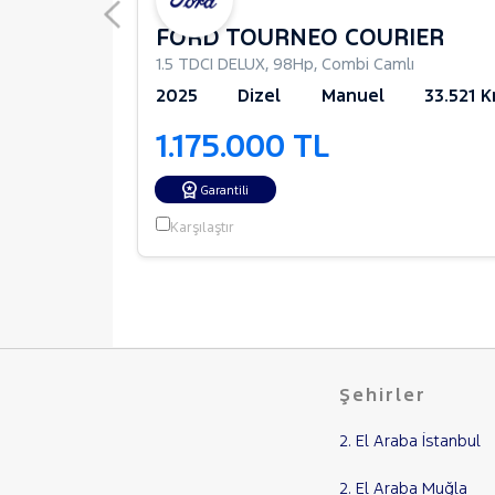
IER
FORD TOURNEO COURIER
bi Camlı
1.5 TDCI DELUX
,
98Hp
,
Combi Camlı
32.047 Km
2025
Dizel
Manuel
33.521 
1.175.000 TL
Garantili
Karşılaştır
Şehirler
2. El Araba İstanbul
2. El Araba Muğla