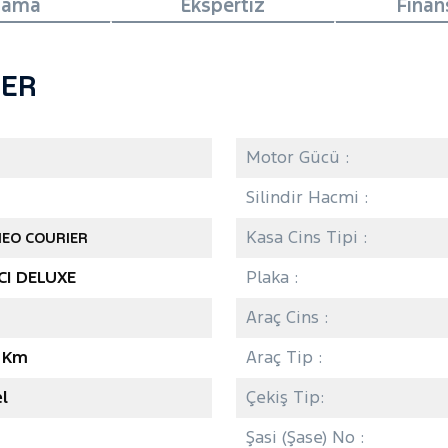
lama
Ekspertiz
Fina
IER
Motor Gücü :
Silindir Hacmi :
Kasa Cins Tipi :
EO COURIER
CI DELUXE
Plaka :
Araç Cins :
7 Km
Araç Tip :
l
Çekiş Tip:
Şasi (Şase) No :