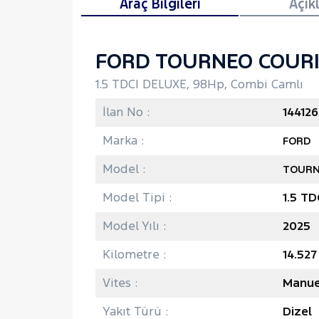
Araç Bilgileri
Açık
FORD TOURNEO COUR
1.5 TDCI DELUXE, 98Hp, Combi Camlı
İlan No :
144126
Marka :
FORD
Model :
TOURN
Model Tipi :
1.5 TD
Model Yılı :
2025
Kilometre :
14.52
Vites :
Manue
Yakıt Türü :
Dizel