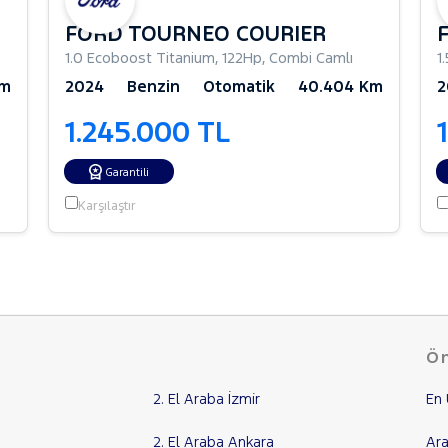
FORD TOURNEO COURIER
1.0 Ecoboost Titanium
,
122Hp
,
Combi Camlı
1
Km
2024
Benzin
Otomatik
40.404 Km
2
1.245.000 TL
Garantili
Karşılaştır
Ön
2. El Araba İzmir
En 
2. El Araba Ankara
Ara