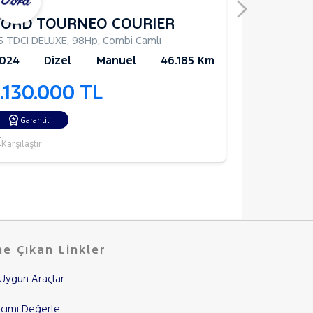
FORD TOURNEO COURIER
FORD T
.5 TDCI DELUXE
,
98Hp
,
Combi Camlı
1.0 Ecoboost
024
Dizel
Manuel
46.185 Km
2024
Be
1.130.000 TL
1.245.
Opsiyonl
Garantili
Karşılaştır
Karşılaştır
e Çıkan Linkler
Uygun Araçlar
cımı Değerle