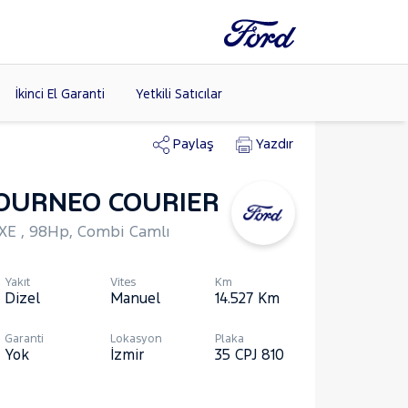
İkinci El Garanti
Yetkili Satıcılar
Paylaş
Yazdır
OURNEO COURIER
Tüm Markaları
Listele >
UXE , 98Hp, Combi Camlı
Yakıt
Vites
Km
Dizel
Manuel
14.527
Km
Garanti
Lokasyon
Plaka
Yok
İzmir
35 CPJ 810