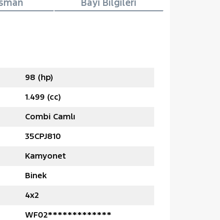
nsman
Bayi Bilgileri
98 (hp)
1.499 (cc)
Combi Camlı
35CPJ810
Kamyonet
Binek
4x2
WF02*************