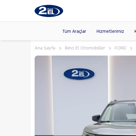
Tüm Araçlar
Hizmetlerimiz
Ana Sayfa
İkinci El Otomobiller
FORD
Markalar
>
FORD
(88
VOLKSW
Modeller
>
CITROE
Kasalar
>
HYUNDA
SKODA
(