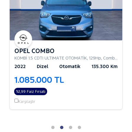
OPEL COMBO
KOMBİ 1.5 CDTI ULTIMATE OTOMATİK
,
129Hp
,
Combi Camlı
2022
Dizel
Otomatik
135.300 Km
1.085.000 TL
%1,99 Faiz Fırsatı
Karşılaştır