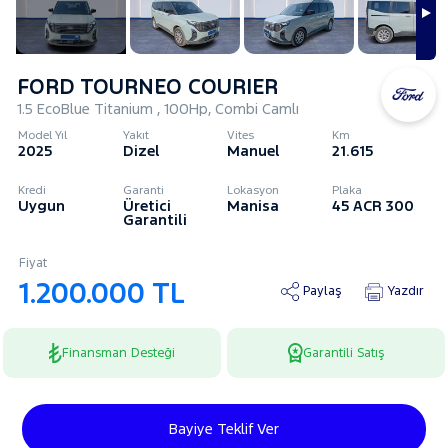
FORD TOURNEO COURIER
1.5 EcoBlue Titanium , 100Hp, Combi Camlı
Model Yıl
Yakıt
Vites
Km
2025
Dizel
Manuel
21.615
Kredi
Garanti
Lokasyon
Plaka
Uygun
Üretici
Manisa
45 ACR 300
Garantili
Fiyat
1.200.000 TL
Paylaş
Yazdır
Finansman Desteği
Garantili Satış
Bayiye Teklif Ver