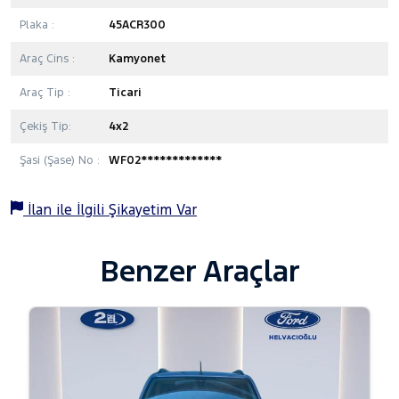
Plaka :
45ACR300
Araç Cins :
Kamyonet
Araç Tip :
Ticari
Çekiş Tip:
4x2
Şasi (Şase) No :
WF02*************
İlan ile İlgili Şikayetim Var
Benzer Araçlar