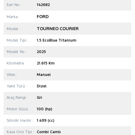
İlan No :
142682
FORD
Marka :
TOURNEO COURIER
Model :
Model Tipi :
1.5 EcoBlue Titanium
Model Yılı :
2025
Kilometre :
21.615 Km
Vites :
Manuel
Yakıt Türü :
Dizel
Araç Rengi :
Gri
Motor Gücü :
100 (hp)
Silindir Hacmi :
1.499 (cc)
Kasa Cins Tipi :
Combi Camlı