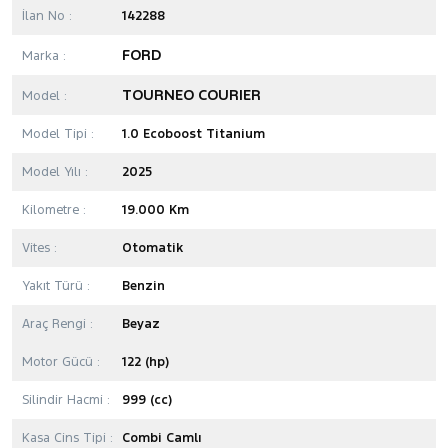
İlan No :
142288
FORD
Marka :
TOURNEO COURIER
Model :
Model Tipi :
1.0 Ecoboost Titanium
Model Yılı :
2025
Kilometre :
19.000 Km
Vites :
Otomatik
Yakıt Türü :
Benzin
Araç Rengi :
Beyaz
Motor Gücü :
122 (hp)
Silindir Hacmi :
999 (cc)
Kasa Cins Tipi :
Combi Camlı