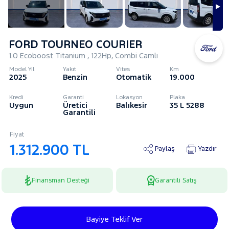
FORD TOURNEO COURIER
1.0 Ecoboost Titanium , 122Hp, Combi Camlı
Model Yıl
Yakıt
Vites
Km
2025
Benzin
Otomatik
19.000
Kredi
Garanti
Lokasyon
Plaka
Uygun
Üretici
Balıkesir
35 L 5288
Garantili
Fiyat
1.312.900 TL
Paylaş
Yazdır
Finansman Desteği
Garantili Satış
Bayiye Teklif Ver