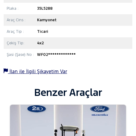
Plaka :
35L5288
Araç Cins :
Kamyonet
Araç Tip :
Ticari
Çekiş Tip:
4x2
Şasi (Şase) No :
WF02*************
İlan ile İlgili Şikayetim Var
Benzer Araçlar