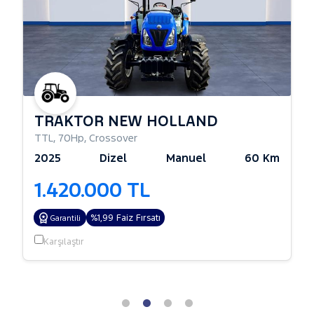
TRAKTÖR NEW HOLLAND
TTL
,
70Hp
,
Crossover
2025
Dizel
Manuel
60 Km
1.420.000 TL
%1,99 Faiz Fırsatı
Garantili
Karşılaştır