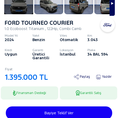
FORD TOURNEO COURIER
1.0 Ecoboost Titanium , 122Hp, Combi Camlı
Model Yıl
Yakıt
Vites
Km
2024
Benzin
Otomatik
3.043
Kredi
Garanti
Lokasyon
Plaka
Uygun
Üretici
İstanbul
34 BAL 594
Garantili
Fiyat
1.395.000 TL
Paylaş
Yazdır
Finansman Desteği
Garantili Satış
Bayiye Teklif Ver