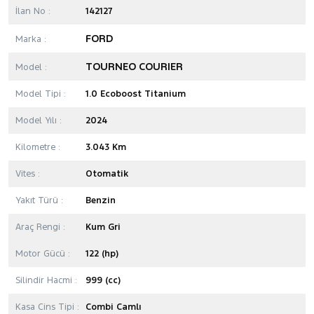
İlan No :
142127
FORD
Marka :
TOURNEO COURIER
Model :
Model Tipi :
1.0 Ecoboost Titanium
Model Yılı :
2024
Kilometre :
3.043 Km
Vites :
Otomatik
Yakıt Türü :
Benzin
Araç Rengi :
Kum Gri
Motor Gücü :
122 (hp)
Silindir Hacmi :
999 (cc)
Kasa Cins Tipi :
Combi Camlı