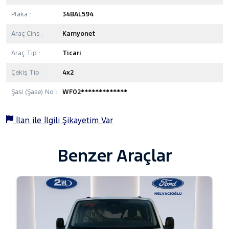
Plaka :
34BAL594
Araç Cins :
Kamyonet
Araç Tip :
Ticari
Çekiş Tip:
4x2
Şasi (Şase) No :
WF02*************
İlan ile İlgili Şikayetim Var
Benzer Araçlar