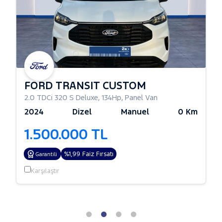
FORD TRANSIT CUSTOM
2.0 TDCi 320 S Deluxe
,
134Hp
,
Panel Van
2024
Dizel
Manuel
0 Km
1.500.000 TL
%1,99 Faiz Fırsatı
Garantili
Karşılaştır