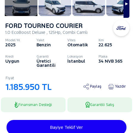
FORD TOURNEO COURIER
1.0 EcoBoost Deluxe , 125Hp, Combi Camlı
Model Yıl
Yakıt
Vites
Km
2025
Benzin
Otomatik
22.625
Kredi
Garanti
Lokasyon
Plaka
Uygun
Üretici
İstanbul
34 NVB 365
Garantili
Fiyat
1.185.950 TL
Paylaş
Yazdır
Finansman Desteği
Garantili Satış
Bayiye Teklif Ver