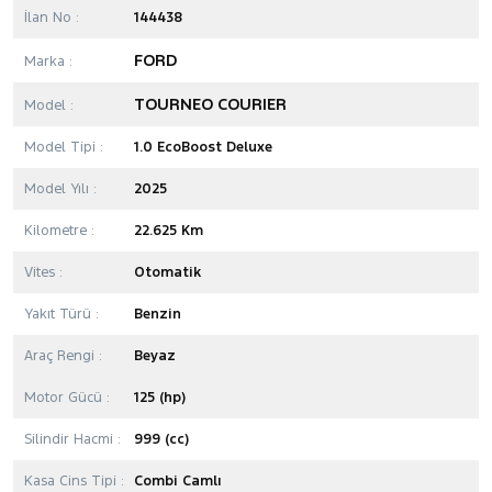
İlan No :
144438
FORD
Marka :
TOURNEO COURIER
Model :
Model Tipi :
1.0 EcoBoost Deluxe
Model Yılı :
2025
Kilometre :
22.625 Km
Vites :
Otomatik
Yakıt Türü :
Benzin
Araç Rengi :
Beyaz
Motor Gücü :
125 (hp)
Silindir Hacmi :
999 (cc)
Kasa Cins Tipi :
Combi Camlı