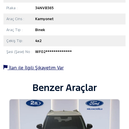
Plaka :
34NVB365
Araç Cins :
Kamyonet
Araç Tip :
Binek
Çekiş Tip:
4x2
Şasi (Şase) No :
WF02*************
İlan ile İlgili Şikayetim Var
Benzer Araçlar