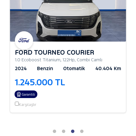
FORD TOURNEO COURIER
1.0 Ecoboost Titanium
,
122Hp
,
Combi Camlı
2024
Benzin
Otomatik
40.404 Km
1.245.000 TL
Garantili
Karşılaştır