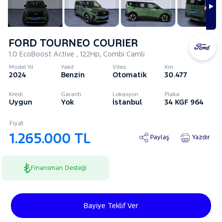
FORD TOURNEO COURIER
1.0 EcoBoost Active , 122Hp, Combi Camlı
Model Yıl
Yakıt
Vites
Km
2024
Benzin
Otomatik
30.477
Kredi
Garanti
Lokasyon
Plaka
Uygun
Yok
İstanbul
34 KGF 964
Fiyat
1.265.000 TL
Paylaş
Yazdır
Finansman Desteği
Bayiye Teklif Ver