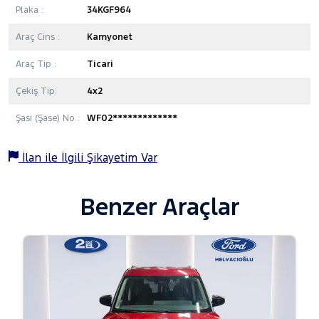
Plaka :
34KGF964
Araç Cins :
Kamyonet
Araç Tip :
Ticari
Çekiş Tip:
4x2
Şasi (Şase) No :
WF02*************
İlan ile İlgili Şikayetim Var
Benzer Araçlar