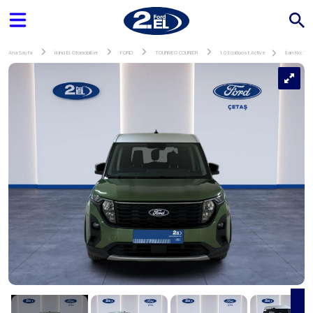
Ana Sayfa
İkinci El Otomobiller
FORD
TOURNEO COURIER
1.0 EcoBoost Active
İlan No: 141