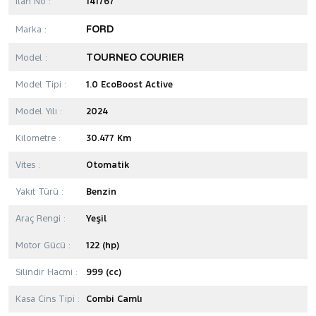
İlan No :
141767
FORD
Marka :
TOURNEO COURIER
Model :
Model Tipi :
1.0 EcoBoost Active
Model Yılı :
2024
Kilometre :
30.477 Km
Vites :
Otomatik
Yakıt Türü :
Benzin
Araç Rengi :
Yeşil
Motor Gücü :
122 (hp)
Silindir Hacmi :
999 (cc)
Kasa Cins Tipi :
Combi Camlı