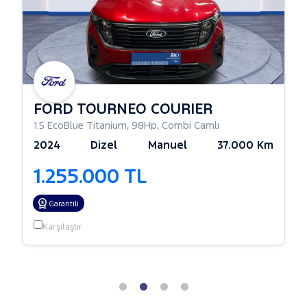
FORD TOURNEO COURIER
1.5 EcoBlue Titanium
,
98Hp
,
Combi Camlı
2024
Dizel
Manuel
37.000 Km
1.255.000 TL
Garantili
Karşılaştır