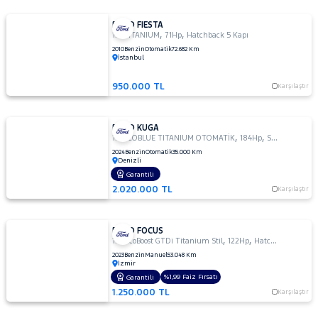
FORD FIESTA
,
,
1.4 TITANIUM
71Hp
Hatchback 5 Kapı
2010
Benzin
Otomatik
72.682 Km
İstanbul
950.000 TL
Karşılaştır
FORD KUGA
,
,
1.5 ECOBLUE TITANIUM OTOMATİK
184Hp
SUV
2024
Benzin
Otomatik
35.000 Km
Denizli
Garantili
2.020.000 TL
Karşılaştır
FORD FOCUS
,
,
1.0 EcoBoost GTDi Titanium Stil
122Hp
Hatchback 5 Kapı
2023
Benzin
Manuel
53.048 Km
İzmir
%1,99 Faiz Fırsatı
Garantili
1.250.000 TL
Karşılaştır