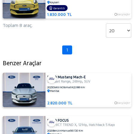
CONNECT
TRANSIT
Kayseri
COURIER
TRANSIT
Garantili
RAMA
1.830.000 TL
Karşılaştır
CUSTOM
YAP
Foton
Toplam 8 araç.
HONDA
HYUNDAI
1
ISUZU
Iveco
Benzer Araçlar
Jaecoo
JEEP
FORD Mustang Mach-E
,
,
Standart Range
269Hp
SUV
KIA
2023
Elektrik
Otomatik
22.998 Km
Manisa
LANCIA
2.820.000 TL
Karşılaştır
MAN
MERCEDES-
BENZ
FORD FOCUS
MINI
,
,
1.5 TI-VCT TREND X
121Hp
Hatchback 5 Kapı
MITSUBISHI
2020
Benzin
Manuel
90.720 Km