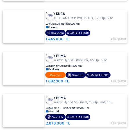
FORD KUGA
,
,
1.5 TDCI TITANIUM POWERSHIFT
120Hp
SUV
2018
Dizel
Otomatik
85.000 Km
Kocaeli
%1,99 Faiz Fırsatı
Opsiyonlu
1.445.000 TL
Karşılaştır
FORD PUMA
,
,
1.0 EcoBoost Hybrid Titanium
122Hp
SUV
2024
Benzin
Otomatik
17.300 Km
Balıkesir
%1,99 Faiz Fırsatı
Rezerve
Garantili
1.682.900 TL
Karşılaştır
FORD PUMA
,
,
1.0 EcoBoost Hybrid ST-Line X
153Hp
Hatchback 5 Kapı
2025
Benzin_Hibrit
Otomatik
7.200 Km
İstanbul
%1,99 Faiz Fırsatı
Garantili
2.079.000 TL
Karşılaştır