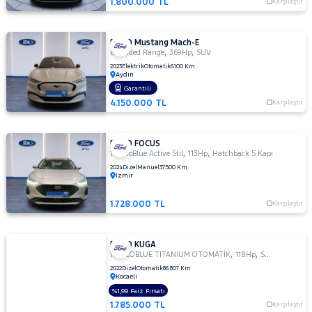
1.800.000 TL
Karşılaştır
FORD Mustang Mach-E
,
,
Extended Range
369Hp
SUV
2023
Elektrik
Otomatik
6.100 Km
Aydın
Garantili
4.150.000 TL
Karşılaştır
FORD FOCUS
,
,
1.5 EcoBlue Active Stil
113Hp
Hatchback 5 Kapı
2024
Dizel
Manuel
37.500 Km
İzmir
1.728.000 TL
Karşılaştır
FORD KUGA
,
,
1.5 ECOBLUE TITANIUM OTOMATİK
118Hp
SUV
2022
Dizel
Otomatik
86.807 Km
Kocaeli
%1,99 Faiz Fırsatı
1.785.000 TL
Karşılaştır