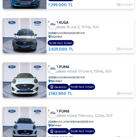
1.295.000 TL
Karşılaştır
FORD KUGA
,
,
1.5 Ecoboost St Line X
137Hp
SUV
2025
Benzin
Otomatik
6.001 Km
İstanbul
%1,99 Faiz Fırsatı
2.625.000 TL
Karşılaştır
FORD PUMA
,
,
1.0 EcoBoost Hybrid ST-Line X
153Hp
SUV
2025
Benzin
Otomatik
6.001 Km
Balıkesir
%1,99 Faiz Fırsatı
Garantili
2.182.900 TL
Karşılaştır
FORD PUMA
,
,
1.0 EcoBoost Hybrid Titanium
122Hp
SUV
2025
Benzin_Hibrit
Otomatik
6.100 Km
Batman
%1,99 Faiz Fırsatı
Garantili