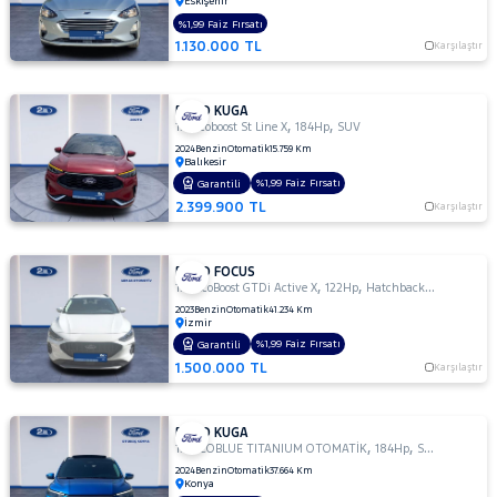
Eskişehir
MOTORSIKLET
%1,99 Faiz Fırsatı
1.130.000 TL
Karşılaştır
NISSAN
OPEL
FORD KUGA
PEUGEOT
,
,
1.5 Ecoboost St Line X
184Hp
SUV
2024
Benzin
Otomatik
15.759 Km
RENAULT
Balıkesir
%1,99 Faiz Fırsatı
Garantili
SEAT
2.399.900 TL
Karşılaştır
SKODA
SSANGYONG
FORD FOCUS
,
,
SUBARU
1.0 EcoBoost GTDi Active X
122Hp
Hatchback 5 Kapı
2023
Benzin
Otomatik
41.234 Km
TESLA
İzmir
%1,99 Faiz Fırsatı
Garantili
TOGG
1.500.000 TL
Karşılaştır
TOYOTA
TRAKTÖR
FORD KUGA
,
,
1.5 ECOBLUE TITANIUM OTOMATİK
184Hp
SUV
VOLKSWAGEN
2024
Benzin
Otomatik
37.664 Km
Konya
VOLVO