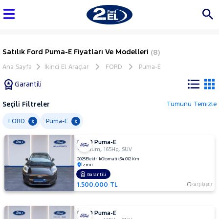
Satılık Ford Puma-E Fiyatları Ve Modelleri
(8)
Ana Sayfa
İkinci El Araçlar
FORD
Puma-E
Garantili
Seçili Filtreler
Tümünü Temizle
Marka
FORD
Puma-E
x
x
FORD Puma-E
Tüm
,
,
Premium
165Hp
SUV
Araçlar
2025
Elektrik
Otomatik
34.012 Km
İzmir
AUDI
Garantili
BMC
1.500.000 TL
Karşılaştır
BMW
BYD
FORD Puma-E