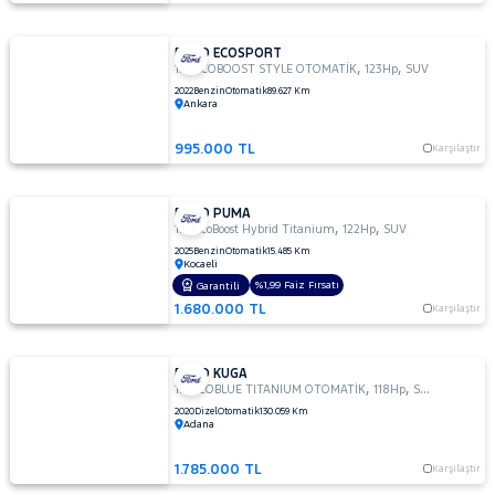
FORD ECOSPORT
,
,
1.0 ECOBOOST STYLE OTOMATİK
123Hp
SUV
2022
Benzin
Otomatik
89.627 Km
Ankara
995.000 TL
Karşılaştır
FORD PUMA
,
,
1.0 EcoBoost Hybrid Titanium
122Hp
SUV
2025
Benzin
Otomatik
15.485 Km
Kocaeli
%1,99 Faiz Fırsatı
Garantili
1.680.000 TL
Karşılaştır
FORD KUGA
,
,
1.5 ECOBLUE TITANIUM OTOMATİK
118Hp
SUV
2020
Dizel
Otomatik
130.059 Km
Adana
1.785.000 TL
Karşılaştır