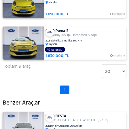
CONNECT
TRANSIT
İstanbul
COURIER
TRANSIT
RAMA
1.650.000 TL
Karşılaştır
CUSTOM
YAP
Foton
HONDA
FORD Puma-E
,
,
Premium
165Hp
Hatchback 5 Kapı
HYUNDAI
2025
Elektrik
Otomatik
21.500 Km
Kayseri
ISUZU
Garantili
1.830.000 TL
Karşılaştır
Iveco
Toplam 9 araç.
Jaecoo
JEEP
KIA
1
LANCIA
MAN
Benzer Araçlar
MERCEDES-
BENZ
FORD FIESTA
MINI
,
,
1.0 ECOBOOST TREND POWERSHIFT
73Hp
Hatchback 5 
MITSUBISHI
2018
Benzin
Otomatik
120.000 Km