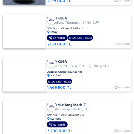
2.775.000 TL
Karşılaştır
FORD KUGA
,
,
1.5 EcoBoost Titanium
184Hp
SUV
2024
Benzin
Otomatik
8.989 Km
Hatay
%1,99 Faiz Fırsatı
Garantili
2.150.000 TL
Karşılaştır
FORD KUGA
,
,
1.5 TDCI STYLE POWERSHIFT
118Hp
SUV
2018
Dizel
Otomatik
80.422 Km
İstanbul
%1,99 Faiz Fırsatı
1.469.900 TL
Karşılaştır
FORD Mustang Mach-E
,
,
Extended Range
296Hp
SUV
2023
Elektrik
Otomatik
6.053 Km
İstanbul
Garantili
3.200.000 TL
Karşılaştır