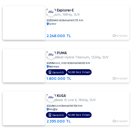
FORD Explorer-E
,
,
Premium
168Hp
SUV
2025
Elektrik
Otomatik
13.737 Km
İzmir
2.248.000 TL
Karşılaştır
FORD PUMA
,
,
1.0 EcoBoost Hybrid Titanium
122Hp
SUV
2025
Benzin_Hibrit
Otomatik
6.100 Km
Batman
%1,99 Faiz Fırsatı
Garantili
1.800.000 TL
Karşılaştır
FORD KUGA
,
,
1.5 Ecoboost St Line X
184Hp
SUV
2024
Benzin
Otomatik
9.700 Km
Muğla
%1,99 Faiz Fırsatı
Garantili
2.395.000 TL
Karşılaştır