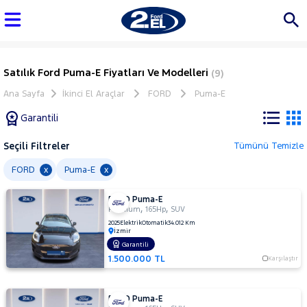
Satılık Ford Puma-E Fiyatları Ve Modelleri
(9)
Ana Sayfa
İkinci El Araçlar
FORD
Puma-E
Garantili
Seçili Filtreler
Tümünü Temizle
Marka
FORD
Puma-E
x
x
FORD Puma-E
Tüm
,
,
Premium
165Hp
SUV
Araçlar
2025
Elektrik
Otomatik
34.012 Km
İzmir
AUDI
Garantili
BMC
1.500.000 TL
Karşılaştır
BMW
BYD
FORD Puma-E