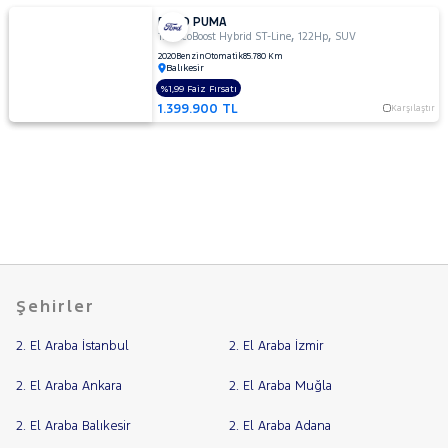
FORD PUMA
,
,
1.0 EcoBoost Hybrid ST-Line
122Hp
SUV
2020
Benzin
Otomatik
85.780 Km
Balıkesir
%1,99 Faiz Fırsatı
1.399.900 TL
Karşılaştır
Şehirler
2. El Araba İstanbul
2. El Araba İzmir
2. El Araba Ankara
2. El Araba Muğla
2. El Araba Balıkesir
2. El Araba Adana