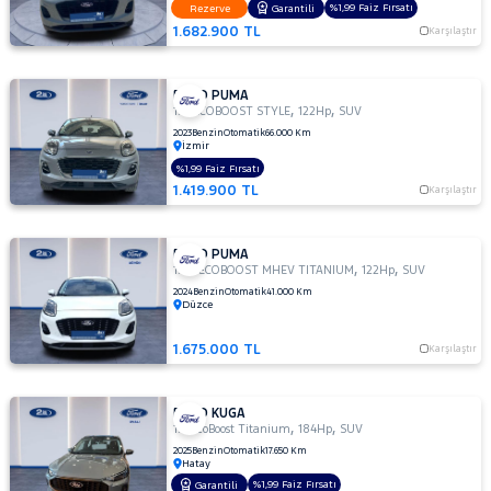
%1,99 Faiz Fırsatı
Rezerve
Garantili
1.682.900 TL
Karşılaştır
FORD PUMA
,
,
1.0 ECOBOOST STYLE
122Hp
SUV
2023
Benzin
Otomatik
66.000 Km
İzmir
%1,99 Faiz Fırsatı
1.419.900 TL
Karşılaştır
FORD PUMA
,
,
1.0L ECOBOOST MHEV TITANIUM
122Hp
SUV
2024
Benzin
Otomatik
41.000 Km
Düzce
1.675.000 TL
Karşılaştır
FORD KUGA
,
,
1.5 EcoBoost Titanium
184Hp
SUV
2025
Benzin
Otomatik
17.650 Km
Hatay
%1,99 Faiz Fırsatı
Garantili