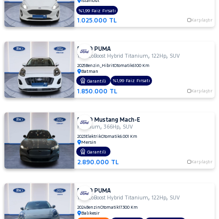
İstanbul
MOTORSIKLET
%1,99 Faiz Fırsatı
1.025.000 TL
Karşılaştır
NISSAN
OPEL
FORD PUMA
PEUGEOT
,
,
1.0 EcoBoost Hybrid Titanium
122Hp
SUV
2025
Benzin_Hibrit
Otomatik
6.100 Km
RENAULT
Batman
%1,99 Faiz Fırsatı
Garantili
SEAT
1.850.000 TL
Karşılaştır
SKODA
SSANGYONG
FORD Mustang Mach-E
,
,
SUBARU
Premium
366Hp
SUV
2023
Elektrik
Otomatik
6.001 Km
TESLA
Mersin
Garantili
TOYOTA
2.890.000 TL
Karşılaştır
TRAKTÖR
VOLKSWAGEN
FORD PUMA
,
,
1.0 EcoBoost Hybrid Titanium
122Hp
SUV
VOLVO
2024
Benzin
Otomatik
17.300 Km
Balıkesir