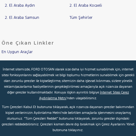
2. El Araba Aydın
2. El Araba Kocaeli
2. El Araba Samsun
Tüm Şehirler
Öne Çıkan Linkler
En Uygun Araçlar
Aracımı Değerle
İnternet sitemizde, FORD OTOSAN olarak size daha iyi hizmet sunabilmek için, internet
sitesi fonksiyonlarını sağlayabilmek ve bilgi toplumu hizmetlerini sunabilmek için gerekli
İkinci El Garanti
olan zorunlu çerezler ile kişiselleştirme, sitemizin daha işlevsel kılınması, sizlere yönelik
reklam/pazarlama faaliyetlerinin gerçekleştirilmesi amaçlarıyla açık rızanıza dayanan
Kampanyalar
diğer çerezler kullanılmaktadır. Konuya ilişkin ayrıntılı bilgiye
İnternet Sitesi Çerez
Aydınlatma Metni
’nden ulaşabilirsiniz.
Kredi Hesaplama & Başvuru
Tüm Çerezleri Kabul Et butonuna tıklayarak, açık rızanıza dayanan çerezler bakımından
kişisel verilerinizin Aydınlatma Metni’nde belirtilen amaçlarla işlenmesini onaylamış
olursunuz. “Tüm Çerezleri Reddet” butonuna tıklayarak, zorunlu çerezler dışındaki
© 2026 Ford Türkiye
Ford Kurumsal
Hakkımızda
çerezleri reddedebilirsiniz. Çerezleri kısmen devre dışı bırakmak için Çerez Ayarlarını Yönet
butonuna tıklayınız.
Şartlar & Kişisel Verilerin Korunması
S.S.S.
Faydalı Bağlantılar