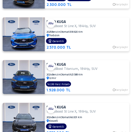
2.300.000 TL
Karşılaştır
FORD KUGA
,
,
1.5 Ecoboost St Line X
184Hp
SUV
2025
Benzin
Otomatik
18.920 Km
Trabzon
Garantili
2.570.000 TL
Karşılaştır
FORD KUGA
,
,
1.5 EcoBoost Titanium
184Hp
SUV
2024
Benzin
Otomatik
21.588 Km
İzmir
%1,99 Faiz Fırsatı
1.928.000 TL
Karşılaştır
FORD KUGA
,
,
1.5 Ecoboost St Line X
186Hp
SUV
2024
Benzin
Otomatik
6.001 Km
Kocaeli
Garantili