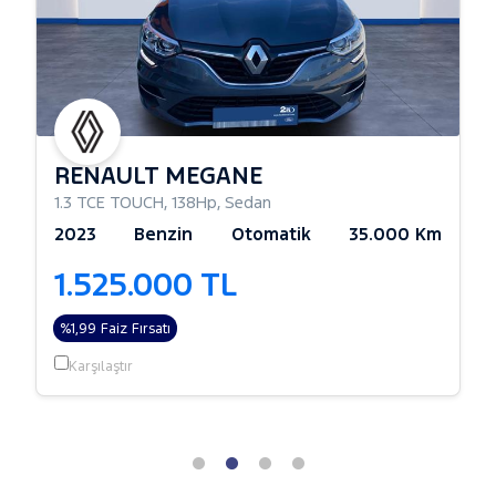
RENAULT MEGANE
1.3 TCE TOUCH
,
138Hp
,
Sedan
2023
Benzin
Otomatik
35.000 Km
1.525.000 TL
%1,99 Faiz Fırsatı
Karşılaştır