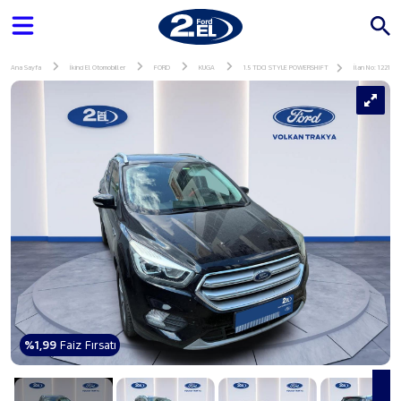
Ana Sayfa
İkinci El Otomobiller
FORD
KUGA
1.5 TDCI STYLE POWERSHIFT
İlan No: 122197
%1,99
Faiz Fırsatı