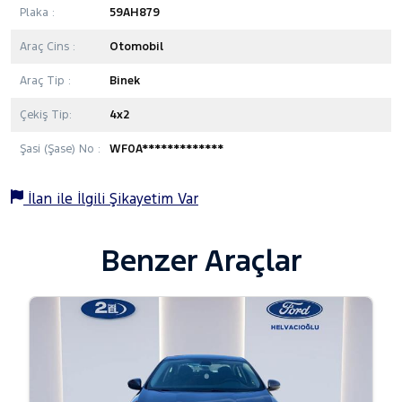
Plaka :
59AH879
Araç Cins :
Otomobil
Araç Tip :
Binek
Çekiş Tip:
4x2
Şasi (Şase) No :
WF0A*************
İlan ile İlgili Şikayetim Var
Benzer Araçlar