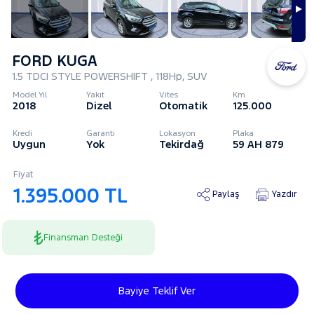
FORD KUGA
1.5 TDCI STYLE POWERSHIFT , 118Hp, SUV
Model Yıl
Yakıt
Vites
Km
2018
Dizel
Otomatik
125.000
Kredi
Garanti
Lokasyon
Plaka
Uygun
Yok
Tekirdağ
59 AH 879
Fiyat
1.395.000 TL
Paylaş
Yazdır
Finansman Desteği
Bayiye Teklif Ver