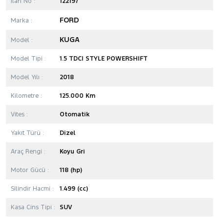
İlan No :
122197
FORD
Marka :
KUGA
Model :
Model Tipi :
1.5 TDCI STYLE POWERSHIFT
Model Yılı :
2018
Kilometre :
125.000 Km
Vites :
Otomatik
Yakıt Türü :
Dizel
Araç Rengi :
Koyu Gri
Motor Gücü :
118 (hp)
Silindir Hacmi :
1.499 (cc)
Kasa Cins Tipi :
SUV