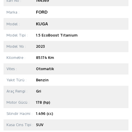
İlan No :
144369
FORD
Marka :
KUGA
Model :
Model Tipi :
1.5 EcoBoost Titanium
Model Yılı :
2023
Kilometre :
85.174 Km
Vites :
Otomatik
Yakıt Türü :
Benzin
Araç Rengi :
Gri
Motor Gücü :
178 (hp)
Silindir Hacmi :
1.496 (cc)
Kasa Cins Tipi :
SUV