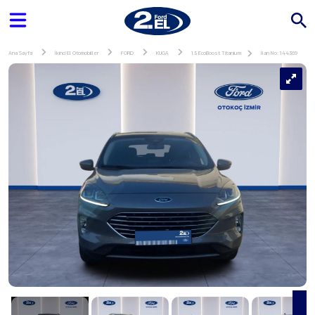
Ana Sayfa
İkinci El Otomobiller
FORD
KUGA
1.5 EcoBoost Titanium
İlan No: 144369