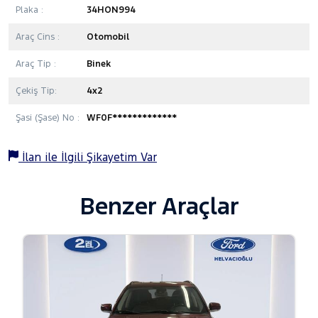
Plaka :
34HON994
Araç Cins :
Otomobil
Araç Tip :
Binek
Çekiş Tip:
4x2
Şasi (Şase) No :
WF0F*************
İlan ile İlgili Şikayetim Var
Benzer Araçlar