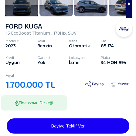
FORD KUGA
1.5 EcoBoost Titanium , 178Hp, SUV
Model Yıl
Yakıt
Vites
Km
2023
Benzin
Otomatik
85.174
Kredi
Garanti
Lokasyon
Plaka
Uygun
Yok
İzmir
34 HON 994
Fiyat
1.700.000 TL
Paylaş
Yazdır
Finansman Desteği
Bayiye Teklif Ver