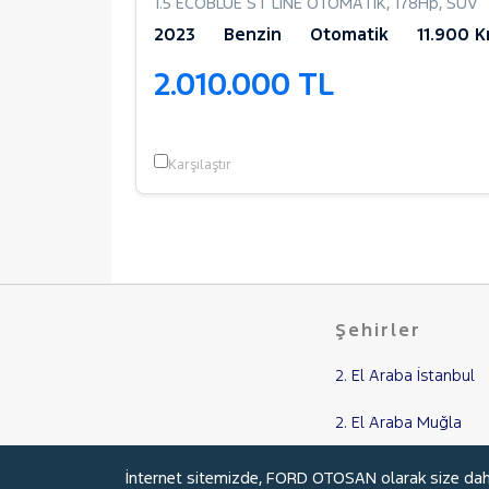
e
,
178Hp
,
SUV
1.5 ECOBLUE ST LINE OTOMATİK
,
178Hp
,
SUV
63.780 Km
2023
Benzin
Otomatik
11.900 
2.010.000 TL
Karşılaştır
Şehirler
2. El Araba İstanbul
2. El Araba Muğla
2. El Araba Balıkesir
İnternet sitemizde, FORD OTOSAN olarak size daha i