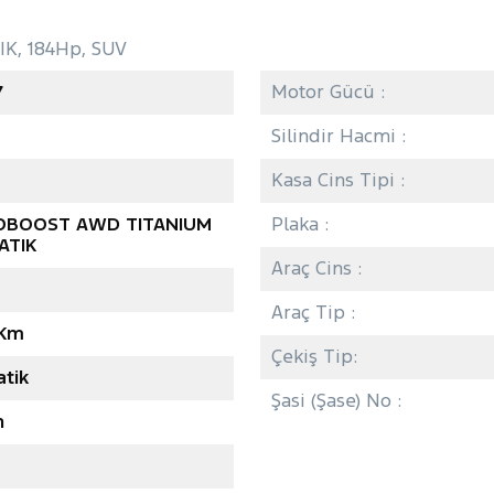
K, 184Hp, SUV
7
Motor Gücü :
Silindir Hacmi :
Kasa Cins Tipi :
COBOOST AWD TITANIUM
Plaka :
ATIK
Araç Cins :
Araç Tip :
 Km
Çekiş Tip:
tik
Şasi (Şase) No :
n