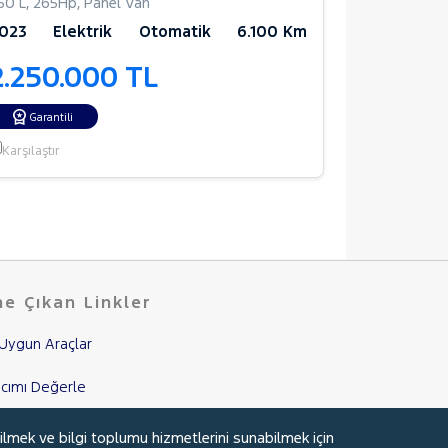
50 L
,
265Hp
,
Panel Van
1.5 EcoBoost
023
Elektrik
Otomatik
6.100 Km
2022
Be
2.250.000 TL
1.950.
Garantili
Garantili
Karşılaştır
Karşılaştır
e Çıkan Linkler
Uygun Araçlar
cımı Değerle
nci El Garanti
ilmek ve bilgi toplumu hizmetlerini sunabilmek için