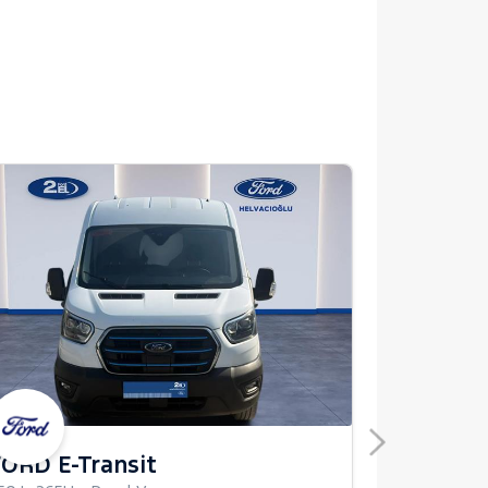
FORD E-Transit
FORD K