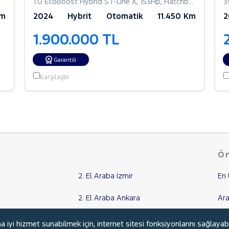
1.0 EcoBoost Hybrid ST-Line X
,
153Hp
,
Hatchback 5 Kapı
3
Km
2024
Hybrit
Otomatik
11.450 Km
2
1.900.000 TL
Garantili
Karşılaştır
Ön
2. El Araba İzmir
En 
2. El Araba Ankara
Ara
2. El Araba Adana
İki
yi hizmet sunabilmek için, internet sitesi fonksiyonlarını sağlayab