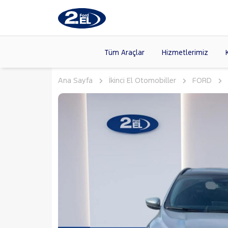
Tüm Araçlar
Hizmetlerimiz
Ana Sayfa
İkinci El Otomobiller
FORD
Markalar
>
FORD
(89
VOLKSW
Modeller
>
HYUNDA
Kasalar
>
DACIA
(13
SKODA
(