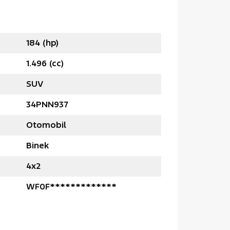
184 (hp)
1.496 (cc)
SUV
34PNN937
Otomobil
Binek
4x2
WF0F*************