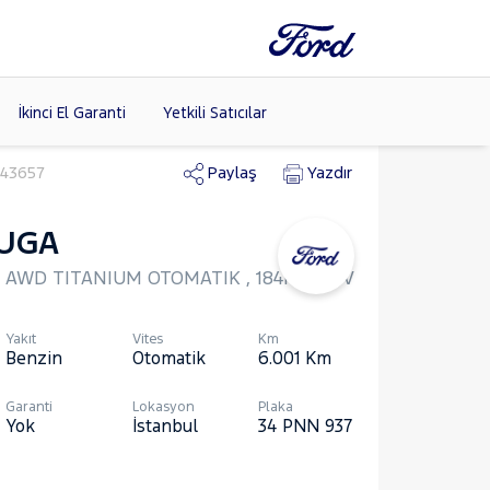
İkinci El Garanti
Yetkili Satıcılar
 143657
Paylaş
Yazdır
UGA
Tüm Markaları
Listele >
T AWD TITANIUM OTOMATIK , 184Hp, SUV
Yakıt
Vites
Km
Benzin
Otomatik
6.001
Km
Garanti
Lokasyon
Plaka
Yok
İstanbul
34 PNN 937