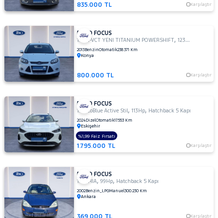
TDCI
835.000 TL
Karşılaştır
TREND
X
FORD FOCUS
1.6
,
,
1.6 TI-VCT YENI TITANIUM POWERSHIFT
123Hp
Sedan
TITANIUM
2013
Benzin
Otomatik
238.371 Km
1.6 TI-
Konya
VCT
TREND
800.000 TL
Karşılaştır
X
1.6 TI-VCT
FORD FOCUS
YENI
,
,
1.5 EcoBlue Active Stil
113Hp
Hatchback 5 Kapı
TITANIUM
2024
Dizel
Otomatik
17.553 Km
POWERSHIFT
Eskişehir
1.6 TREND
%1,99 Faiz Fırsatı
X
1.795.000 TL
Karşılaştır
OTOMATIK
2.0
TDCI
FORD FOCUS
,
,
1.6 GHIA
99Hp
Hatchback 5 Kapı
ST
2002
Benzin_LPG
Manuel
300.230 Km
Ankara
KUGA
MONDEO
369.000 TL
Karşılaştır