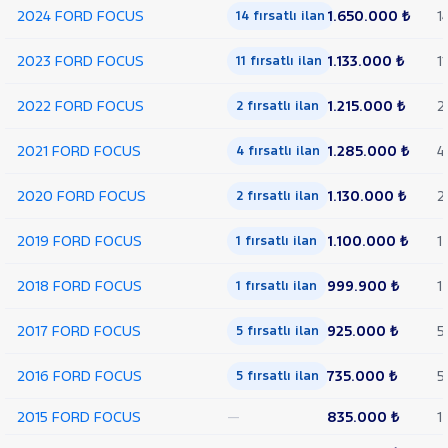
2024 FORD FOCUS
1.650.000 ₺
1
14 fırsatlı ilan
HYUNDAI
ISUZU
2023 FORD FOCUS
1.133.000 ₺
11
11 fırsatlı ilan
Iveco
2022 FORD FOCUS
1.215.000 ₺
2
2 fırsatlı ilan
Jaecoo
JEEP
2021 FORD FOCUS
1.285.000 ₺
4
4 fırsatlı ilan
KIA
2020 FORD FOCUS
1.130.000 ₺
2
2 fırsatlı ilan
LANCIA
MAN
2019 FORD FOCUS
1.100.000 ₺
1
1 fırsatlı ilan
MERCEDES-
BENZ
2018 FORD FOCUS
999.900 ₺
1
1 fırsatlı ilan
MINI
MITSUBISHI
2017 FORD FOCUS
925.000 ₺
5
5 fırsatlı ilan
MOTORSIKLET
2016 FORD FOCUS
735.000 ₺
5
5 fırsatlı ilan
NISSAN
OPEL
2015 FORD FOCUS
—
835.000 ₺
1
PEUGEOT