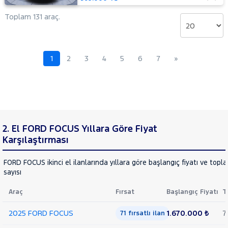
Mustang
Toplam 131 araç.
Mach-E
PUMA
Puma-
E
RANGER
1
2
3
4
5
6
7
»
RANGER
RAPTOR
TOURNEO
CONNECT
TOURNEO
TOURNEO
COURIER
COURIER
TOURNEO
2. El FORD FOCUS Yıllara Göre Fiyat
JOURNEY
Karşılaştırması
CUSTOM
TRANSIT
TRANSIT
FORD FOCUS ikinci el ilanlarında yıllara göre başlangıç fiyatı ve topl
CONNECT
TRANSIT
sayısı
COURIER
TRANSIT
Araç
Fırsat
Başlangıç Fiyatı
T
CUSTOM
Foton
2025 FORD FOCUS
1.670.000 ₺
7
71 fırsatlı ilan
HONDA