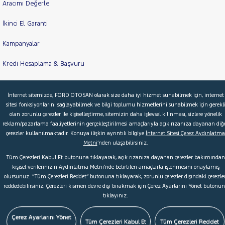
Aracımı Değerle
İkinci El Garanti
Kampanyalar
Kredi Hesaplama & Başvuru
İnternet sitemizde, FORD OTOSAN olarak size daha iyi hizmet sunabilmek için, internet
© 2026 Ford Türkiye
Ford Kurumsal
Hakkımızda
sitesi fonksiyonlarını sağlayabilmek ve bilgi toplumu hizmetlerini sunabilmek için gerekl
olan zorunlu çerezler ile kişiselleştirme, sitemizin daha işlevsel kılınması, sizlere yönelik
Şartlar & Kişisel Verilerin Korunması
S.S.S.
Faydalı Bağlantılar
reklam/pazarlama faaliyetlerinin gerçekleştirilmesi amaçlarıyla açık rızanıza dayanan diğ
Çerez Tercihleri
çerezler kullanılmaktadır. Konuya ilişkin ayrıntılı bilgiye
İnternet Sitesi Çerez Aydınlatma
Metni
’nden ulaşabilirsiniz.
Tüm Çerezleri Kabul Et butonuna tıklayarak, açık rızanıza dayanan çerezler bakımından
kişisel verilerinizin Aydınlatma Metni’nde belirtilen amaçlarla işlenmesini onaylamış
olursunuz. “Tüm Çerezleri Reddet” butonuna tıklayarak, zorunlu çerezler dışındaki çerezler
reddedebilirsiniz. Çerezleri kısmen devre dışı bırakmak için Çerez Ayarlarını Yönet butonu
tıklayınız.
Çerez Ayarlarını Yönet
Tüm Çerezleri Kabul Et
Tüm Çerezleri Reddet