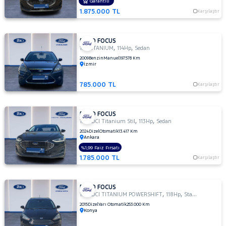
OTOMATIK
Garantili
1.875.000 TL
1.5 TI-
Karşılaştır
VCT
TREND
X
FORD FOCUS
,
,
1.6 TITANIUM
114Hp
Sedan
1.5
2009
Benzin
Manuel
197.578 Km
TREND-
İzmir
X
1.6
785.000 TL
Karşılaştır
AMBIENTE
1.6
FORD FOCUS
Duratec
,
,
1.5 TDCI Titanium Stil
113Hp
Sedan
Ti-VCT
2024
Dizel
Otomatik
13.417 Km
Titanium
Ankara
1.6
%1,99 Faiz Fırsatı
GHIA
1.785.000 TL
Karşılaştır
1.6
TDCI
GHIA
FORD FOCUS
,
,
1.5 TDCI TITANIUM POWERSHIFT
118Hp
StationWagon
1.6 TDCI
2015
Dizel
Yarı Otomatik
253.000 Km
TITANIUM
Konya
1.6