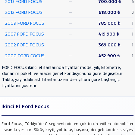
2013 FORD FOCUS
—
700.000 ₺
4
RENAULT
2012 FORD FOCUS
—
618.000 ₺
2
SEAT
2009 FORD FOCUS
—
785.000 ₺
1
SKODA
2007 FORD FOCUS
—
419.900 ₺
1
SSANGYONG
SUBARU
2002 FORD FOCUS
—
369.000 ₺
1
TESLA
2000 FORD FOCUS
—
452.900 ₺
1
TOGG
FORD FOCUS ikinci el ilanlarında fiyatlar model yılı, kilometre,
TOYOTA
donanım paketi ve aracın genel kondisyonuna göre değişebilir.
Tablo, yayındaki aktif ilanlar üzerinden yıllara göre başlangıç
TRAKTÖR
fiyatlarını gösterir.
VOLKSWAGEN
VOLVO
İkinci El Ford Focus
Ford Focus, Türkiye’de C segmentinde en çok tercih edilen otomobiller
arasında yer alır. Sürüş keyfi, yol tutuş başarısı, dengeli konfor seviyesi