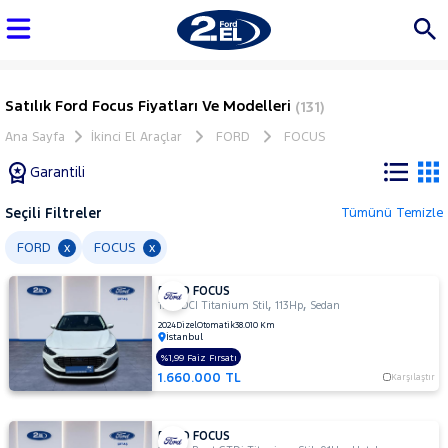
Satılık Ford Focus Fiyatları Ve Modelleri
(131)
Ana Sayfa
İkinci El Araçlar
FORD
FOCUS
Garantili
Seçili Filtreler
Tümünü Temizle
Marka
FORD
FOCUS
x
x
FORD FOCUS
Tüm
,
,
1.5 TDCI Titanium Stil
113Hp
Sedan
Araçlar
2024
Dizel
Otomatik
38.010 Km
İstanbul
AUDI
%1,99 Faiz Fırsatı
BMC
1.660.000 TL
Karşılaştır
BMW
BYD
FORD FOCUS